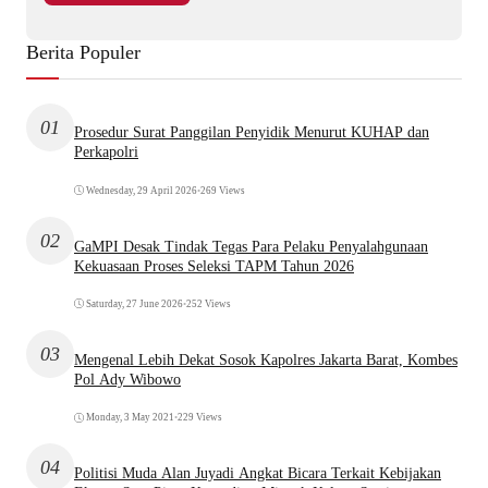
Berita Populer
01
Prosedur Surat Panggilan Penyidik Menurut KUHAP dan
Perkapolri
Wednesday, 29 April 2026
•
269 Views
02
GaMPI Desak Tindak Tegas Para Pelaku Penyalahgunaan
Kekuasaan Proses Seleksi TAPM Tahun 2026
Saturday, 27 June 2026
•
252 Views
03
Mengenal Lebih Dekat Sosok Kapolres Jakarta Barat, Kombes
Pol Ady Wibowo
Monday, 3 May 2021
•
229 Views
04
Politisi Muda Alan Juyadi Angkat Bicara Terkait Kebijakan