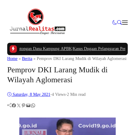
akan Potongan Dana Kampung APBK
|
Kasus Dugaan Pelanggaran Penggunaan Jalu
Home
»
Berita
»
Pemprov DKI Larang Mudik di Wilayah Aglomerasi
Pemprov DKI Larang Mudik di
Wilayah Aglomerasi
Saturday, 8 May 2021
•
4
Views
•
2 Min read
Facebook
Twitter
Pinterest
Mail
WhatsApp