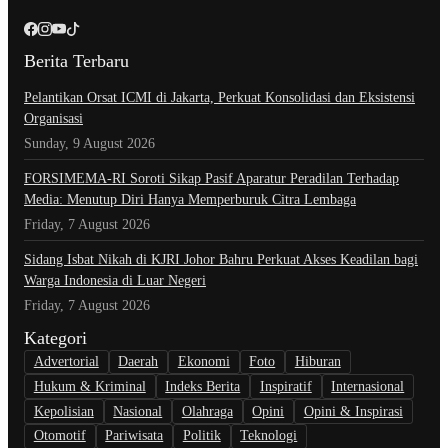
Berita Terbaru
Pelantikan Orsat ICMI di Jakarta, Perkuat Konsolidasi dan Eksistensi
Organisasi
Sunday, 9 August 2026
​FORSIMEMA-RI Soroti Sikap Pasif Aparatur Peradilan Terhadap
Media: Menutup Diri Hanya Memperburuk Citra Lembaga
Friday, 7 August 2026
Sidang Isbat Nikah di KJRI Johor Bahru Perkuat Akses Keadilan bagi
Warga Indonesia di Luar Negeri
Friday, 7 August 2026
Kategori
Advertorial
Daerah
Ekonomi
Foto
Hiburan
Hukum & Kriminal
Indeks Berita
Inspiratif
Internasional
Kepolisian
Nasional
Olahraga
Opini
Opini & Inspirasi
Otomotif
Pariwisata
Politik
Teknologi