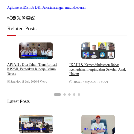
Aglomerasi
Dishub DKI Jakarta
larangan mudik
Lebaran
Facebook
Twitter
Pinterest
Mail
WhatsApp
Related Posts
Indeks Berita
Nasional
APJATI : Dua Tahun Transformasi
IKAHI & Kemendikdasmen Bahas
S
KP2MI, Perbaikan Kinerja Belum
Kemudahan Perpindahan Sekolah Anak
P
Terasa
Hakim
P
Saturday, 18 July 2026
•
5 Views
Friday, 17 July 2026
•
10 Views
Latest Posts
Tokoh & Organisasi
Hukum & Kriminal