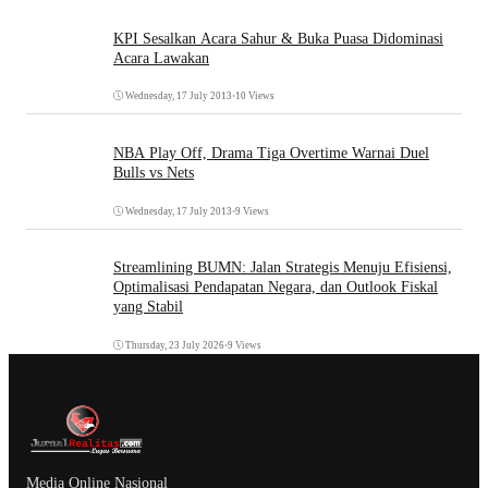
KPI Sesalkan Acara Sahur & Buka Puasa Didominasi
Acara Lawakan
Wednesday, 17 July 2013
•
10 Views
NBA Play Off, Drama Tiga Overtime Warnai Duel
Bulls vs Nets
Wednesday, 17 July 2013
•
9 Views
Streamlining BUMN: Jalan Strategis Menuju Efisiensi,
Optimalisasi Pendapatan Negara, dan Outlook Fiskal
yang Stabil
Thursday, 23 July 2026
•
9 Views
Media Online Nasional