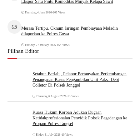
Ekspor Satu Pintu Komoditas Minyak Kelapa Sawit
Thursday, 4 June 2026
•
205 Views
05
Merasa Tertipu, Oknum Jaringan Pembiayaan Moladin
dilaporkan ke Polres Gowa
Tuesday, 27 January 2026
•
164 Views
Pilihan Editor
Setahun Berlalu, Pelapor Pertanyakan Perkembangan
Penanganan Kasus Pengambilan Unit Paksa Debt
Colletor Di Polsek Jonggol
Thursday, 6 August 2026
•
15 Views
Kuasa Hukum Korban Adukan Dugaan
Ketidakprofesionalan Penyidik Polsek Pagedangan ke
Propam Polres Tangsel
Friday, 31 July 2026
•
10 Views