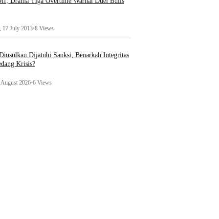
ff, Drama Tiga Overtime Warnai Duel Bulls
 17 July 2013
•
8 Views
iusulkan Dijatuhi Sanksi, Benarkah Integritas
edang Krisis?
1 August 2026
•
6 Views