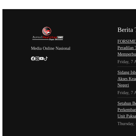
Berita 
​FORSIMEM
Peradilan
Media Online Nasional
Memperbur
Friday, 7 
Sidang Isb
Akses Kead
Negeri
Friday, 7 
Setahun Be
Perkemban
Unit Paksa
Thursday,