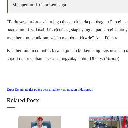
Memperburuk Citra Lembaga
“Perlu saya informasikan juga diacara ini ada pembagian Parcel, p
agama untuk wilayah Jabodetabek, siapa yang dapat parcel tentuny
memberikan pemikiran, selalu membuat ide-ide”, kata Dheky
Kita berkomitmen untuk bisa maju dan berkembang bersama-sama, s
suport dan membantu sesama anggota,” tutup Dheky. (
Manto
)
Buka Bersama
buka puasa bersama
dheky wijaya
dpn pkkhi
ppkhi
Related Posts