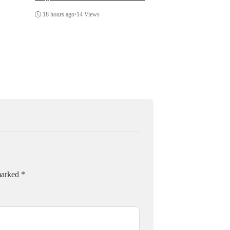
Di Polsek Jonggol
Thursday, 6 August 202
18 hours ago
•
14 Views
 marked
*