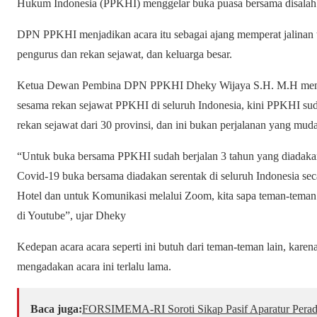
Hukum Indonesia (PPKHI) menggelar buka puasa bersama disalah sa
DPN PPKHI menjadikan acara itu sebagai ajang memperat jalinan ta
pengurus dan rekan sejawat, dan keluarga besar.
Ketua Dewan Pembina DPN PPKHI Dheky Wijaya S.H. M.H mengat
sesama rekan sejawat PPKHI di seluruh Indonesia, kini PPKHI sud
rekan sejawat dari 30 provinsi, dan ini bukan perjalanan yang mud
“Untuk buka bersama PPKHI sudah berjalan 3 tahun yang diadakan
Covid-19 buka bersama diadakan serentak di seluruh Indonesia seca
Hotel dan untuk Komunikasi melalui Zoom, kita sapa teman-teman d
di Youtube”, ujar Dheky
Kedepan acara acara seperti ini butuh dari teman-teman lain, karena
mengadakan acara ini terlalu lama.
Baca juga:
​FORSIMEMA-RI Soroti Sikap Pasif Aparatur Perad