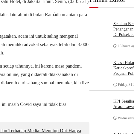
tu Hotel, di Jakarta Timur, Senin, (03-05-21)
li silaturahmi di bulan Ramàdhan antara para
Setahun Ber
Penanganan 
Di Polsek J
akan, acara ini untuk saling mengenal
ah memiliki advokat sebanyak lebih dari 3.000
18 hours a
ah.
Kuasa Huk
 setiap tahunnya, ini karena masa pandemi
Ketidakprof
Propam Polr
ra online, yang didaerah dilaksanakan di
idaerah dari sabang sampai merauke, kita live
Friday, 31 
KPI Sesalk
 ini masih Covid saya ini tidak bisa
Acara Lawa
Wednesday,
ilan Terhadap Media: Menutup Diri Hanya