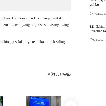
NBA Play O
vs Nets
Wednesday,
arcel ini diberikan kepada semua perwakilan
a teman-teman yang berprestasi biasanya yang
121 Hakim D
Peradilan S
Saturday, 
ehingga selalu saya tekankan untuk saling
Facebook
Twitter
Pinterest
Mail
WhatsApp