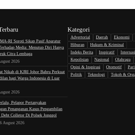
Terbaru
Kategori
Advertorial
Daerah
Ekonomi
A-RI Soroti Sikap Pasif Aparatur
Hiburan
Hukum & Kriminal
 Terhadap Media: Menutup Diri Hanya
Indeks Berita
Inspiratif
Internas
uk Citra Lembaga
Kepolisian
Nasional
Olahraga
August 2026
Opini & Inspirasi
Otomotif
Pari
at Nikah di KJRI Johor Bahru Perkuat
Politik
Teknologi
Tokoh & Orga
ilan bagi Warga Indonesia di Luar
August 2026
rlalu, Pelapor Pertanyakan
gan Penanganan Kasus Pengambilan
 Debt Colletor Di Polsek Jonggol
 6 August 2026