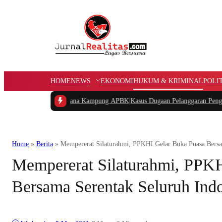
HOME
NEWS
EKONOMI
HUKUM & KRIMINAL
POLI
n Potongan Dana Kampung APBK
|
Kasus Dugaan Pelanggaran Penggunaan Jalur U
Home
»
Berita
»
Mempererat Silaturahmi, PPKHI Gelar Buka Puasa Bersa
Mempererat Silaturahmi, PPK
Bersama Serentak Seluruh Ind