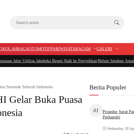
TIK
OLAHRAGA
OTOMOTIF
PARIWISATA
RAGAM
GALERI
tilitas Jababeka Resmi Naik ke Penyidikan
|
Belum Setahun Aspal Sudah Rusak
Berita Populer
ma Serentak Seluruh Indonesia
HI Gelar Buka Puasa
onesia
01
Prosedur Surat P
Perkapolri
Wednesday, 29 Apr