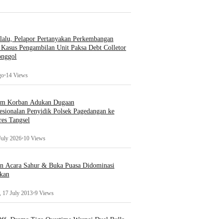
lalu, Pelapor Pertanyakan Perkembangan
Kasus Pengambilan Unit Paksa Debt Colletor
onggol
go
•
14 Views
um Korban Adukan Dugaan
esionalan Penyidik Polsek Pagedangan ke
es Tangsel
July 2026
•
10 Views
an Acara Sahur & Buka Puasa Didominasi
kan
 17 July 2013
•
9 Views