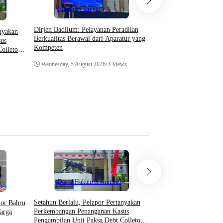
Hukum & Kriminal
Hukum & Krimin
Dirjen Badilum: Pelayanan Peradilan
​Ketum FORSIMEMA-R
anyakan
Berkualitas Berawal dari Aparatur yang
Penguatan Sinergi Mel
us
Kompeten
Coffee Morning di Med
olletor
dan Pengadilan Tingka
Wednesday, 5 August 2026
•
3 Views
Wednesday, 5 August 20
Teknologi
Daerah
Hukum & Kriminal
Asosiasi AI Bekali Apa
Setahun Berlalu, Pelapor Pertanyakan
hor Bahru
Optimalkan Kecerdasan
Perkembangan Penanganan Kasus
arga
Dukung Kinerja
Pengambilan Unit Paksa Debt Colletor