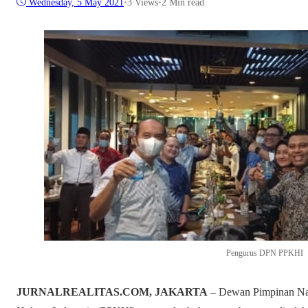
Wednesday, 5 May 2021
•
3
Views
•
2 Min read
Pengurus DPN PPKHI
JURNALREALITAS.COM, JAKARTA
– Dewan Pimpinan Nas