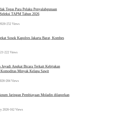
ak Tegas Para Pelaku Penyalahgunaan
 Seleksi TAPM Tahun 2026
 2026
•
252 Views
kat Sosok Kapolres Jakarta Barat, Kombes
021
•
222 Views
n Juyadi Angkat Bicara Terkait Kebijakan
u Komoditas Minyak Kelapa Sawit
2026
•
204 Views
Oknum Jaringan Pembiayaan Moladin dilaporkan
ry 2026
•
162 Views