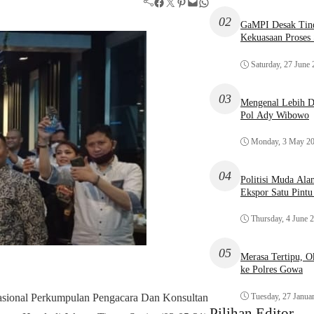
Facebook
Twitter
Pinterest
Mail
WhatsApp
02
GaMPI Desak Tind
Kekuasaan Proses
Saturday, 27 June
03
Mengenal Lebih De
Pol Ady Wibowo
Monday, 3 May 2
04
Politisi Muda Ala
Ekspor Satu Pint
Thursday, 4 June 
05
Merasa Tertipu, 
ke Polres Gowa
ional Perkumpulan Pengacara Dan Konsultan
Tuesday, 27 Janua
Pilihan Editor