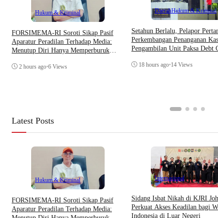
Daerah
Hukum & Kriminal
Hukum & Kriminal
Setahun Berlalu, Pelapor Pert
​FORSIMEMA-RI Soroti Sikap Pasif
Perkembangan Penanganan Kas
Aparatur Peradilan Terhadap Media:
Pengambilan Unit Paksa Debt C
Menutup Diri Hanya Memperburuk
Di Polsek Jonggol
Citra Lembaga
18 hours ago
•
14 Views
2 hours ago
•
6 Views
Latest Posts
Internasional
Hukum & Kriminal
Sidang Isbat Nikah di KJRI Jo
​FORSIMEMA-RI Soroti Sikap Pasif
Perkuat Akses Keadilan bagi W
Aparatur Peradilan Terhadap Media:
Indonesia di Luar Negeri
Menutup Diri Hanya Memperburuk