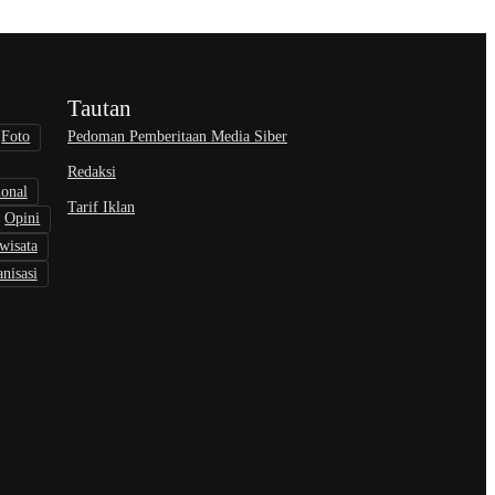
Tautan
Pedoman Pemberitaan Media Siber
Foto
Redaksi
ional
Tarif Iklan
Opini
wisata
nisasi