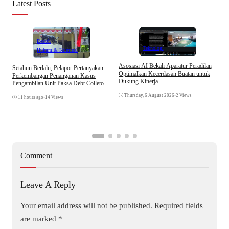
Latest Posts
Daerah
Teknologi
Hukum & Kriminal
Asosiasi AI Bekali Aparatur Peradilan
Setahun Berlalu, Pelapor Pertanyakan
B
Optimalkan Kecerdasan Buatan untuk
Perkembangan Penanganan Kasus
D
Dukung Kinerja
Pengambilan Unit Paksa Debt Colletor
A
Di Polsek Jonggol
Thursday, 6 August 2026
•
2 Views
11 hours ago
•
14 Views
Comment
Leave A Reply
Your email address will not be published.
Required fields
are marked
*