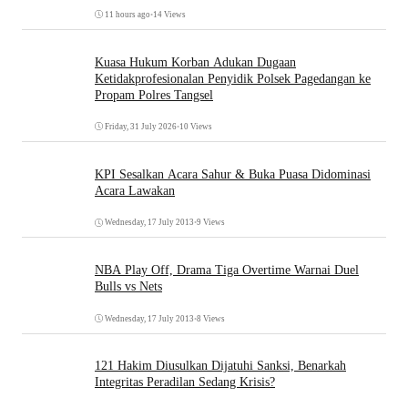
11 hours ago
•
14 Views
Kuasa Hukum Korban Adukan Dugaan
Ketidakprofesionalan Penyidik Polsek Pagedangan ke
Propam Polres Tangsel
Friday, 31 July 2026
•
10 Views
KPI Sesalkan Acara Sahur & Buka Puasa Didominasi
Acara Lawakan
Wednesday, 17 July 2013
•
9 Views
NBA Play Off, Drama Tiga Overtime Warnai Duel
Bulls vs Nets
Wednesday, 17 July 2013
•
8 Views
121 Hakim Diusulkan Dijatuhi Sanksi, Benarkah
Integritas Peradilan Sedang Krisis?