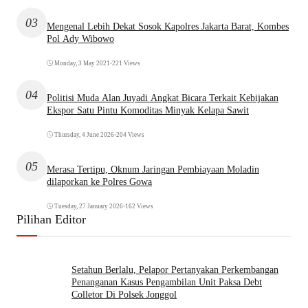
03
Mengenal Lebih Dekat Sosok Kapolres Jakarta Barat, Kombes
Pol Ady Wibowo
Monday, 3 May 2021
•
221 Views
04
Politisi Muda Alan Juyadi Angkat Bicara Terkait Kebijakan
Ekspor Satu Pintu Komoditas Minyak Kelapa Sawit
Thursday, 4 June 2026
•
204 Views
05
Merasa Tertipu, Oknum Jaringan Pembiayaan Moladin
dilaporkan ke Polres Gowa
Tuesday, 27 January 2026
•
162 Views
Pilihan Editor
Setahun Berlalu, Pelapor Pertanyakan Perkembangan
Penanganan Kasus Pengambilan Unit Paksa Debt
Colletor Di Polsek Jonggol