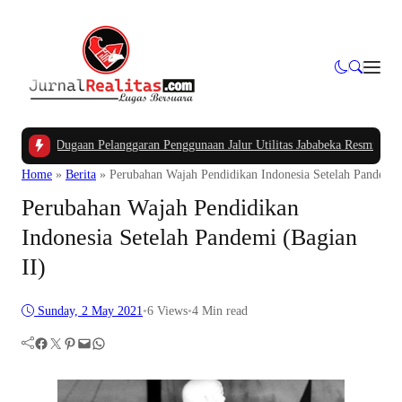
s Dugaan Pelanggaran Penggunaan Jalur Utilitas Jababeka Resmi Naik ke Peny
Home
»
Berita
»
Perubahan Wajah Pendidikan Indonesia Setelah Pandemi 
Perubahan Wajah Pendidikan
Indonesia Setelah Pandemi (Bagian
II)
Sunday, 2 May 2021
•
6
Views
•
4 Min read
Facebook
Twitter
Pinterest
Mail
WhatsApp