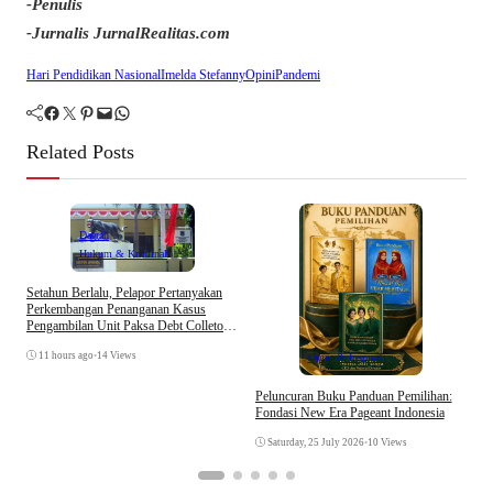
-Penulis
-Jurnalis JurnalRealitas.com
Hari Pendidikan Nasional
Imelda Stefanny
Opini
Pandemi
Facebook
Twitter
Pinterest
Mail
WhatsApp
Related Posts
Daerah
Hukum & Kriminal
A
Setahun Berlalu, Pelapor Pertanyakan
K
Perkembangan Penanganan Kasus
T
Pengambilan Unit Paksa Debt Colletor
Di Polsek Jonggol
11 hours ago
•
14 Views
Opini & Inspirasi
Peluncuran Buku Panduan Pemilihan:
Fondasi New Era Pageant Indonesia
Saturday, 25 July 2026
•
10 Views