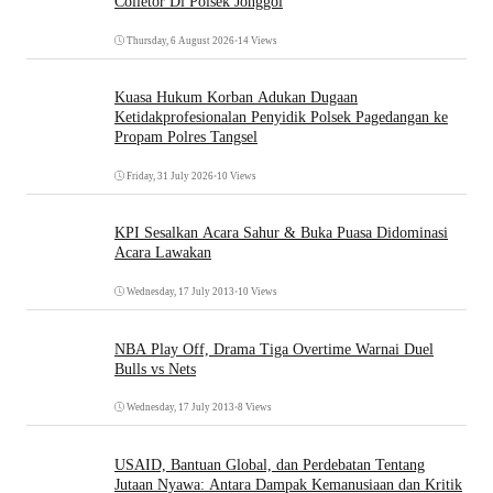
Colletor Di Polsek Jonggol
Thursday, 6 August 2026
•
14 Views
Kuasa Hukum Korban Adukan Dugaan
Ketidakprofesionalan Penyidik Polsek Pagedangan ke
Propam Polres Tangsel
Friday, 31 July 2026
•
10 Views
KPI Sesalkan Acara Sahur & Buka Puasa Didominasi
Acara Lawakan
Wednesday, 17 July 2013
•
10 Views
NBA Play Off, Drama Tiga Overtime Warnai Duel
Bulls vs Nets
Wednesday, 17 July 2013
•
8 Views
USAID, Bantuan Global, dan Perdebatan Tentang
Jutaan Nyawa: Antara Dampak Kemanusiaan dan Kritik