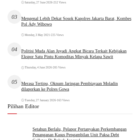
Saturday, 27 June 2026
•
252 Views
03
Mengenal Lebih Dekat Sosok Kapolres Jakarta Barat, Kombes
Pol Ady Wibowo
Monday, 3 May 2021
•
225 Views
04
Politisi Muda Alan Juyadi Angkat Bicara Terkait Kebijakan
Ekspor Satu Pintu Komoditas Minyak Kelapa Sawit
Thursday, 4 June 2026
•
205 Views
05
Merasa Tertipu, Oknum Jaringan Pembiayaan Moladin
dilaporkan ke Polres Gowa
Tuesday, 27 January 2026
•
163 Views
Pilihan Editor
Setahun Berlalu, Pelapor Pertanyakan Perkembangan
Penanganan Kasus Pengambilan Unit Paksa Debt