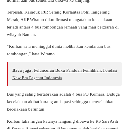
normal dan bus sementara dibawa ke Ciujung.
Terpisah, Kainduk PJR Serang Korlantas Polri Tangerang
Merak, AKP Wiratno dikonfirmasi mengatakan kecelakaan
terjadi antara 4 bus rombongan jemaah yang mau berziarah di
wilayah Banten.
“Korban satu meninggal dunia melibatkan kendaraan bus
rombongan,” kata Wiratno.
Baca juga:
Peluncuran Buku Panduan Pemilihan: Fondasi
New Era Pageant Indonesia
Bus yang saling bertabrakan adalah 4 bus PO Komara. Diduga
kecelakaan akibat kurang antisipasi sehingga menyebabkan
kecelakaan beruntun.
Korban luka ringan katanya langsung dibawa ke RS Sari Asih
di Serang. Situasi sekarang di lapangan sudah berjalan seperti