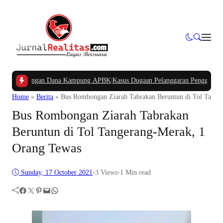
an Potongan Dana Kampung APBK
|
Kasus Dugaan Pelanggaran Penggunaan Jalur 
Home
»
Berita
»
Bus Rombongan Ziarah Tabrakan Beruntun di Tol Tange
Bus Rombongan Ziarah Tabrakan
Beruntun di Tol Tangerang-Merak, 1
Orang Tewas
Sunday, 17 October 2021
•
3
Views
•
1 Min read
Facebook
Twitter
Pinterest
Mail
WhatsApp