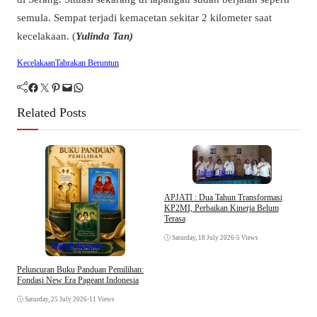
semula. Sempat terjadi kemacetan sekitar 2 kilometer saat
kecelakaan. (
Yulinda Tan)
Kecelakaan
Tabrakan Beruntun
Facebook
Twitter
Pinterest
Mail
WhatsApp
Related Posts
Indeks Berita
APJATI : Dua Tahun Transformasi
KP2MI, Perbaikan Kinerja Belum
D
Terasa
K
Saturday, 18 July 2026
•
5 Views
Opini & Inspirasi
Peluncuran Buku Panduan Pemilihan:
Fondasi New Era Pageant Indonesia
Saturday, 25 July 2026
•
11 Views