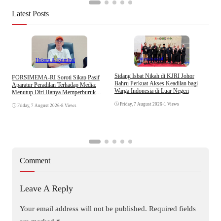
Latest Posts
Internasional
Hukum & Kriminal
S
Sidang Isbat Nikah di KJRI Johor
​FORSIMEMA-RI Soroti Sikap Pasif
P
Bahru Perkuat Akses Keadilan bagi
Aparatur Peradilan Terhadap Media:
P
Warga Indonesia di Luar Negeri
Menutup Diri Hanya Memperburuk
D
Citra Lembaga
Friday, 7 August 2026
•
1 Views
Friday, 7 August 2026
•
8 Views
Comment
Leave A Reply
Your email address will not be published.
Required fields