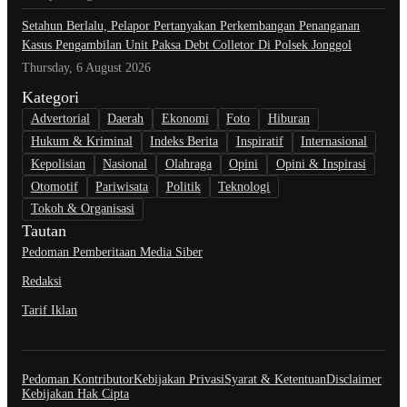
Setahun Berlalu, Pelapor Pertanyakan Perkembangan Penanganan
Kasus Pengambilan Unit Paksa Debt Colletor Di Polsek Jonggol
Thursday, 6 August 2026
Kategori
Advertorial
Daerah
Ekonomi
Foto
Hiburan
Hukum & Kriminal
Indeks Berita
Inspiratif
Internasional
Kepolisian
Nasional
Olahraga
Opini
Opini & Inspirasi
Otomotif
Pariwisata
Politik
Teknologi
Tokoh & Organisasi
Tautan
Pedoman Pemberitaan Media Siber
Redaksi
Tarif Iklan
Pedoman Kontributor
Kebijakan Privasi
Syarat & Ketentuan
Disclaimer
Kebijakan Hak Cipta