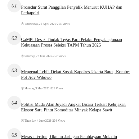
01
Prosedur Surat Panggilan Penyidik Menurut KUHAP dan
Perkapolri
Wednesday, 29 April 2026
•
265 Views
02
GaMPI Desak Tindak Tegas Para Pelaku Penyalahgunaan
Kekuasaan Proses Seleksi TAPM Tahun 2026
Saturday, 27 June 2026
•
252 Views
03
Mengenal Lebih Dekat Sosok Kapolres Jakarta Barat, Kombes
Pol Ady Wibowo
Monday, 3 May 2021
•
223 Views
04
Politisi Muda Alan Juyadi Angkat Bicara Terkait Kebijakan
Ekspor Satu Pintu Komoditas Minyak Kelapa Sawit
Thursday, 4 June 2026
•
204 Views
05
Merasa Tertipu, Oknum Jaringan Pembiayaan Moladin