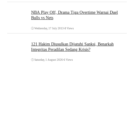
NBA Play Off, Drama Tiga Overtime Warnai Duel
Bulls vs Nets
Wednesday, 17 July 2013
•
8 Views
121 Hakim Diusulkan Dijatuhi Sanksi, Benarkah
Integritas Peradilan Sedang Krisis?
Saturday, 1 August 2026
•
6 Views