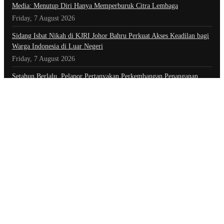
Media: Menutup Diri Hanya Memperburuk Citra Lembaga
Friday, 7 August 2026
Sidang Isbat Nikah di KJRI Johor Bahru Perkuat Akses Keadilan bagi
Warga Indonesia di Luar Negeri
Friday, 7 August 2026
Setahun Berlalu, Pelapor Pertanyakan Perkembangan Penanganan
Kasus Pengambilan Unit Paksa Debt Colletor Di Polsek Jonggol
Thursday, 6 August 2026
Kategori
Advertorial
Daerah
Ekonomi
Foto
Hiburan
Hukum & Kriminal
Indeks Berita
Inspiratif
Internasional
Kepolisian
Nasional
Olahraga
Opini
Opini & Inspirasi
Otomotif
Pariwisata
Politik
Teknologi
Tokoh & Organisasi
Tautan
Pedoman Pemberitaan Media Siber
Redaksi