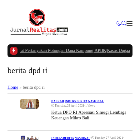
pua Barat Pertanyakan Potongan Dana Kampung APBK
|
Kasus Dugaan Pelangg
berita dpd ri
Home
»
berita dpd ri
•
DAERAH
|
INDEKS BERITA
|
NASIONAL
Thursday, 29 April 2021
•
1 Views
Ketua DPD RI Apresiasi Sinergi Lembaga
Keuangan Mikro Bali
•
Tuesday, 27 April 2021
•
INDEKS BERITA
|
NASIONAL