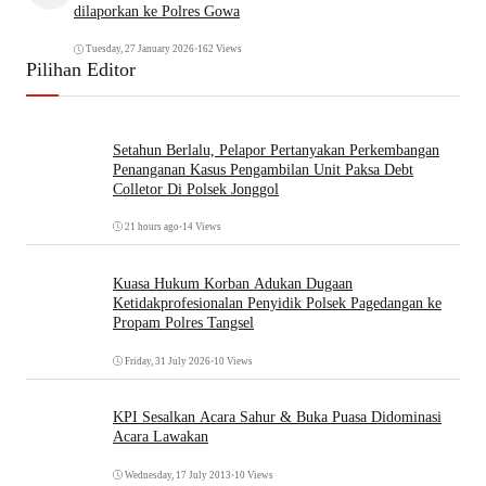
dilaporkan ke Polres Gowa
Tuesday, 27 January 2026
•
162 Views
Pilihan Editor
Setahun Berlalu, Pelapor Pertanyakan Perkembangan
Penanganan Kasus Pengambilan Unit Paksa Debt
Colletor Di Polsek Jonggol
21 hours ago
•
14 Views
Kuasa Hukum Korban Adukan Dugaan
Ketidakprofesionalan Penyidik Polsek Pagedangan ke
Propam Polres Tangsel
Friday, 31 July 2026
•
10 Views
KPI Sesalkan Acara Sahur & Buka Puasa Didominasi
Acara Lawakan
Wednesday, 17 July 2013
•
10 Views