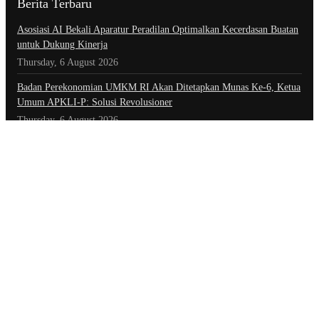
Berita Terbaru
Asosiasi AI Bekali Aparatur Peradilan Optimalkan Kecerdasan Buatan
untuk Dukung Kinerja
Thursday, 6 August 2026
Badan Perekonomian UMKM RI Akan Ditetapkan Munas Ke-6, Ketua
Umum APKLI-P: Solusi Revolusioner
Thursday, 6 August 2026
Teori Sosial Denny JA Tentang Aksi Demonstrasi Yang Berujung Pada
Kerusuhan
Thursday, 6 August 2026
Kategori
Advertorial
Daerah
Ekonomi
Foto
Hiburan
Hukum & Kriminal
Indeks Berita
Inspiratif
Internasional
Kepolisian
Nasional
Olahraga
Opini
Opini & Inspirasi
Otomotif
Pariwisata
Politik
Teknologi
Tokoh & Organisasi
Tautan