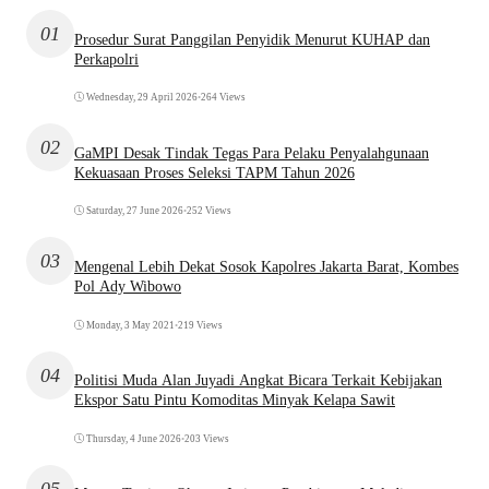
01
Prosedur Surat Panggilan Penyidik Menurut KUHAP dan
Perkapolri
Wednesday, 29 April 2026
•
264 Views
02
GaMPI Desak Tindak Tegas Para Pelaku Penyalahgunaan
Kekuasaan Proses Seleksi TAPM Tahun 2026
Saturday, 27 June 2026
•
252 Views
03
Mengenal Lebih Dekat Sosok Kapolres Jakarta Barat, Kombes
Pol Ady Wibowo
Monday, 3 May 2021
•
219 Views
04
Politisi Muda Alan Juyadi Angkat Bicara Terkait Kebijakan
Ekspor Satu Pintu Komoditas Minyak Kelapa Sawit
Thursday, 4 June 2026
•
203 Views
05