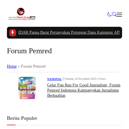
|
Ketua PIDAR Papua Barat Pertanyakan Potongan Dana Kampung APBK
|
Kasu
Forum Pemred
Home
»
Forum Pemred
•
Sunday, 16 November 2025
•
4 Views
NASIONAL
Gelar Fun Run For Good Journalism, Forum
Pemred Indonesia Kampanyekan Jurnalisme
Berkualitas
Berita Populer