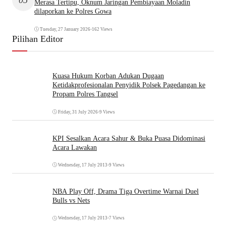
Merasa Tertipu, Oknum Jaringan Pembiayaan Moladin
dilaporkan ke Polres Gowa
Tuesday, 27 January 2026
•
162 Views
Pilihan Editor
Kuasa Hukum Korban Adukan Dugaan
Ketidakprofesionalan Penyidik Polsek Pagedangan ke
Propam Polres Tangsel
Friday, 31 July 2026
•
9 Views
KPI Sesalkan Acara Sahur & Buka Puasa Didominasi
Acara Lawakan
Wednesday, 17 July 2013
•
9 Views
NBA Play Off, Drama Tiga Overtime Warnai Duel
Bulls vs Nets
Wednesday, 17 July 2013
•
7 Views