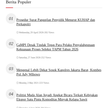
Berita Populer
01
Prosedur Surat Panggilan Penyidik Menurut KUHAP dan
Perkapolri
Wednesday, 29 April 2026
•
265 Views
02
GaMPI Desak Tindak Tegas Para Pelaku Penyalahgunaan
Kekuasaan Proses Seleksi TAPM Tahun 2026
Saturday, 27 June 2026
•
252 Views
03
Mengenal Lebih Dekat Sosok Kapolres Jakarta Barat, Kombes
Pol Ady Wibowo
Monday, 3 May 2021
•
223 Views
04
Politisi Muda Alan Juyadi Angkat Bicara Terkait Kebijakan
Ekspor Satu Pintu Komoditas Minyak Kelapa Sawit
Thursday, 4 June 2026
•
204 Views