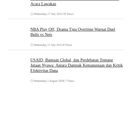
Acara Lawakan
Wednesday, 17 July 2013
•
10 Views
NBA Play Off, Drama Tiga Overtime Warnai Duel
Bulls vs Nets
Wednesday, 17 July 2013
•
8 Views
USAID, Bantuan Global, dan Perdebatan Tentang
Jutaan Nyawa: Antara Dampak Kemanusiaan dan Kritik
Efektivitas Dana
Wednesday, 5 August 2026
•
7 Views