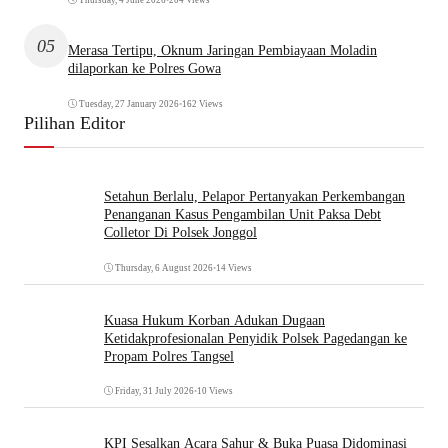
05
Merasa Tertipu, Oknum Jaringan Pembiayaan Moladin
dilaporkan ke Polres Gowa
Tuesday, 27 January 2026
•
162 Views
Pilihan Editor
Setahun Berlalu, Pelapor Pertanyakan Perkembangan
Penanganan Kasus Pengambilan Unit Paksa Debt
Colletor Di Polsek Jonggol
Thursday, 6 August 2026
•
14 Views
Kuasa Hukum Korban Adukan Dugaan
Ketidakprofesionalan Penyidik Polsek Pagedangan ke
Propam Polres Tangsel
Friday, 31 July 2026
•
10 Views
KPI Sesalkan Acara Sahur & Buka Puasa Didominasi