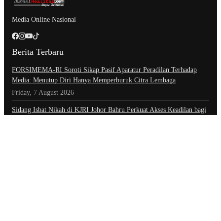
Media Online Nasional
Berita Terbaru
​FORSIMEMA-RI Soroti Sikap Pasif Aparatur Peradilan Terhadap
Media: Menutup Diri Hanya Memperburuk Citra Lembaga
Friday, 7 August 2026
Sidang Isbat Nikah di KJRI Johor Bahru Perkuat Akses Keadilan bagi
Warga Indonesia di Luar Negeri
Friday, 7 August 2026
Setahun Berlalu, Pelapor Pertanyakan Perkembangan Penanganan
Kasus Pengambilan Unit Paksa Debt Colletor Di Polsek Jonggol
Thursday, 6 August 2026
Kategori
Advertorial
Daerah
Ekonomi
Foto
Hiburan
Hukum & Kriminal
Indeks Berita
Inspiratif
Internasional