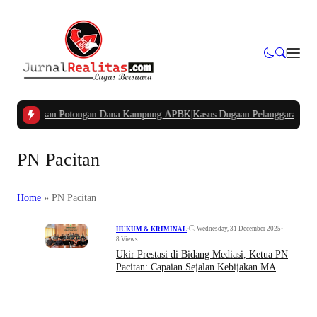
Pertanyakan Potongan Dana Kampung APBK
|
Kasus Dugaan Pelanggaran Penggun
PN Pacitan
Home
»
PN Pacitan
•
Wednesday, 31 December 2025
•
HUKUM & KRIMINAL
8 Views
Ukir Prestasi di Bidang Mediasi, Ketua PN
Pacitan: Capaian Sejalan Kebijakan MA