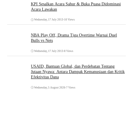
KPI Sesalkan Acara Sahur & Buka Puasa Didominasi
Acara Lawakan
Wednesday, 17 July 2013
•
10 Views
NBA Play Off, Drama Tiga Overtime Warnai Duel
Bulls vs Nets
Wednesday, 17 July 2013
•
8 Views
USAID, Bantuan Global, dan Perdebatan Tentang
Jutaan Nyawa: Antara Dampak Kemanusiaan dan Kritik
Efektivitas Dana
Wednesday, 5 August 2026
•
7 Views