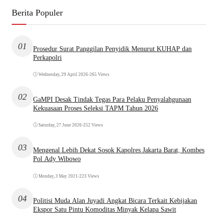
Berita Populer
01
Prosedur Surat Panggilan Penyidik Menurut KUHAP dan
Perkapolri
Wednesday, 29 April 2026
•
265 Views
02
GaMPI Desak Tindak Tegas Para Pelaku Penyalahgunaan
Kekuasaan Proses Seleksi TAPM Tahun 2026
Saturday, 27 June 2026
•
252 Views
03
Mengenal Lebih Dekat Sosok Kapolres Jakarta Barat, Kombes
Pol Ady Wibowo
Monday, 3 May 2021
•
223 Views
04
Politisi Muda Alan Juyadi Angkat Bicara Terkait Kebijakan
Ekspor Satu Pintu Komoditas Minyak Kelapa Sawit