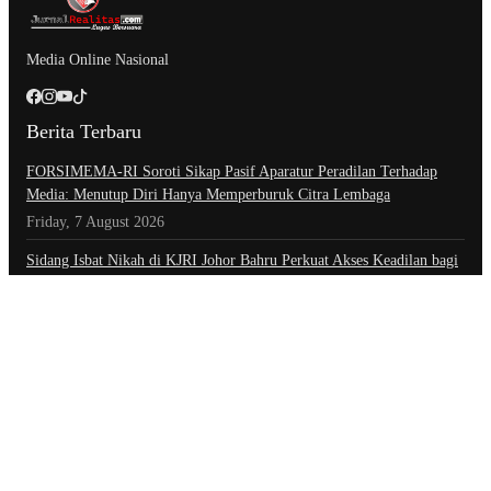
Media Online Nasional
Berita Terbaru
​FORSIMEMA-RI Soroti Sikap Pasif Aparatur Peradilan Terhadap
Media: Menutup Diri Hanya Memperburuk Citra Lembaga
Friday, 7 August 2026
Sidang Isbat Nikah di KJRI Johor Bahru Perkuat Akses Keadilan bagi
Warga Indonesia di Luar Negeri
Friday, 7 August 2026
Setahun Berlalu, Pelapor Pertanyakan Perkembangan Penanganan
Kasus Pengambilan Unit Paksa Debt Colletor Di Polsek Jonggol
Thursday, 6 August 2026
Kategori
Advertorial
Daerah
Ekonomi
Foto
Hiburan
Hukum & Kriminal
Indeks Berita
Inspiratif
Internasional