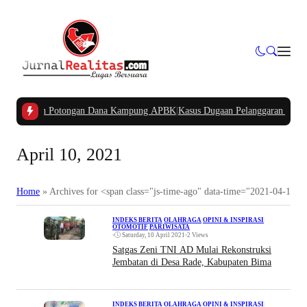
rtanyakan Potongan Dana Kampung APBK
|
Kasus Dugaan Pelanggaran Penggunaa
April 10, 2021
Home
»
Archives for <span class="js-time-ago" data-time="2021-04-10T
INDEKS BERITA
|
OLAHRAGA
|
OPINI & INSPIRASI
|
OTOMOTIF
|
PARIWISATA
•
Saturday, 10 April 2021
•
2 Views
Satgas Zeni TNI AD Mulai Rekonstruksi
Jembatan di Desa Rade, Kabupaten Bima
INDEKS BERITA
|
OLAHRAGA
|
OPINI & INSPIRASI
|