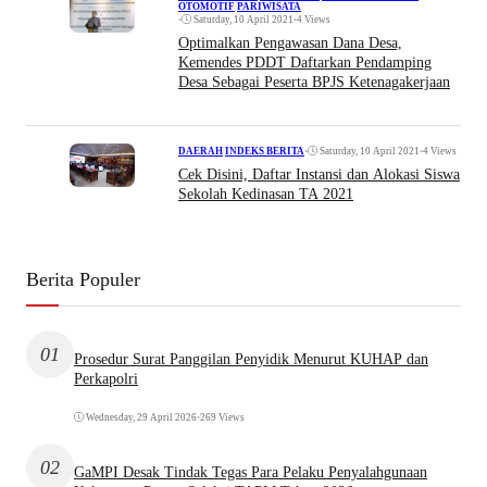
OTOMOTIF
|
PARIWISATA
•
Saturday, 10 April 2021
•
4 Views
Optimalkan Pengawasan Dana Desa,
Kemendes PDDT Daftarkan Pendamping
Desa Sebagai Peserta BPJS Ketenagakerjaan
•
Saturday, 10 April 2021
•
4 Views
DAERAH
|
INDEKS BERITA
Cek Disini, Daftar Instansi dan Alokasi Siswa
Sekolah Kedinasan TA 2021
Berita Populer
01
Prosedur Surat Panggilan Penyidik Menurut KUHAP dan
Perkapolri
Wednesday, 29 April 2026
•
269 Views
02
GaMPI Desak Tindak Tegas Para Pelaku Penyalahgunaan