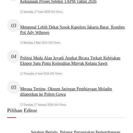
Kekuasaan Proses Seleksi TAPM Tahun 2026
Saturday, 27 June 2026
•
252 Views
03
Mengenal Lebih Dekat Sosok Kapolres Jakarta Barat, Kombes
Pol Ady Wibowo
Monday, 3 May 2021
•
229 Views
04
Politisi Muda Alan Juyadi Angkat Bicara Terkait Kebijakan
Ekspor Satu Pintu Komoditas Minyak Kelapa Sawit
Thursday, 4 June 2026
•
205 Views
05
Merasa Tertipu, Oknum Jaringan Pembiayaan Moladin
dilaporkan ke Polres Gowa
Tuesday, 27 January 2026
•
164 Views
Pilihan Editor
Setahun Berlalu, Pelapor Pertanyakan Perkembangan