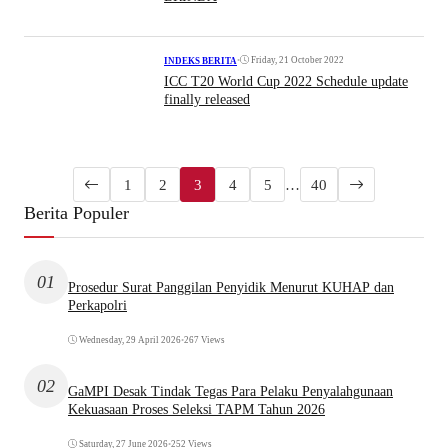
•
Friday, 21 October 2022
INDEKS BERITA
ICC T20 World Cup 2022 Schedule update
finally released
1
2
3
4
5
…
40
Berita Populer
01
Prosedur Surat Panggilan Penyidik Menurut KUHAP dan
Perkapolri
Wednesday, 29 April 2026
•
267 Views
02
GaMPI Desak Tindak Tegas Para Pelaku Penyalahgunaan
Kekuasaan Proses Seleksi TAPM Tahun 2026
Saturday, 27 June 2026
•
252 Views