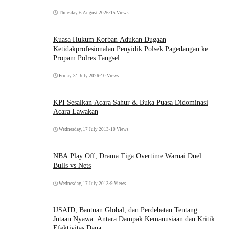
Thursday, 6 August 2026
•
15 Views
Kuasa Hukum Korban Adukan Dugaan
Ketidakprofesionalan Penyidik Polsek Pagedangan ke
Propam Polres Tangsel
Friday, 31 July 2026
•
10 Views
KPI Sesalkan Acara Sahur & Buka Puasa Didominasi
Acara Lawakan
Wednesday, 17 July 2013
•
10 Views
NBA Play Off, Drama Tiga Overtime Warnai Duel
Bulls vs Nets
Wednesday, 17 July 2013
•
9 Views
USAID, Bantuan Global, dan Perdebatan Tentang
Jutaan Nyawa: Antara Dampak Kemanusiaan dan Kritik
Efektivitas Dana