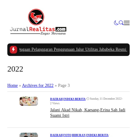
Kasus Dugaan Pelanggaran Penggunaan Jalur Utilitas Jababeka Resmi Naik ke 
2022
Home
»
Archives for
2022
»
Page 3
•
Sunday, 11 December 2022
•
DAERAH
|
INDEKS BERITA
2 Views
Jalani Akad Nikah, Kaesang-Erina Sah Jadi
Suami Istri
•
DAERAH
|
FOTO
|
HIBURAN
|
INDEKS BERITA