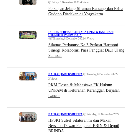
Friday, 9 December 2022
•
4 Views
Persiapan Jelang Siraman Kaesang dan Erina
Gudono Diadakan di Yogyakarta
INDEKS BERITA
|
OLAHRAGA
|
OPINI & INSPIRASI
|
OTOMOTIF
|
PARIWISATA
•
Thursday, 8 December 2022
•
4 Views
Silatnas Perbanusa Ke 3 Perkuat Harmoni
Sinergi Kolaborasi Para Penggiat Daur Ulang
Sampah
•
Tuesday, 6 December 2022
•
DAERAH
|
INDEKS BERITA
2 Views
PKM Dosen & Mahasiswa FK Hukum
UNPAM di Kelurahan Keranggan Berjalan
Lancar
•
Saturday, 12 November 2022
DAERAH
|
INDEKS BERITA
HP3KI Sulsel Silaturahmi dan Makan
Bersama Dewan Pengarah BRIN & Deputi
BRINDA