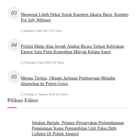
03
Mengenal Lebih Dekat Sosok Kapolres Jakarta Barat, Kombes
Pol Ady Wibowo
Monday, 3 May 2021
•
225 Views
04
Politisi Muda Alan Juyadi Angkat Bicara Terkait Kebijakan
Ekspor Satu Pintu Komoditas Minyak Kelapa Sawit
Thursday, 4 June 2026
•
205 Views
05
Merasa Tertipu, Oknum Jaringan Pembiayaan Moladin
dilaporkan ke Polres Gowa
Tuesday, 27 January 2026
•
163 Views
Pilihan Editor
Setahun Berlalu, Pelapor Pertanyakan Perkembangan
Penanganan Kasus Pengambilan Unit Paksa Debt
Colletor Di Polsek Jonggol