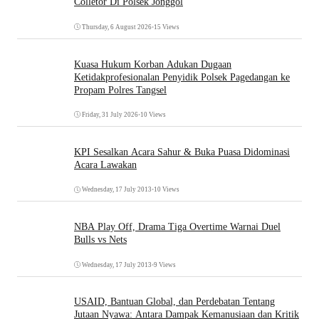
Colletor Di Polsek Jonggol
Thursday, 6 August 2026
•
15 Views
Kuasa Hukum Korban Adukan Dugaan
Ketidakprofesionalan Penyidik Polsek Pagedangan ke
Propam Polres Tangsel
Friday, 31 July 2026
•
10 Views
KPI Sesalkan Acara Sahur & Buka Puasa Didominasi
Acara Lawakan
Wednesday, 17 July 2013
•
10 Views
NBA Play Off, Drama Tiga Overtime Warnai Duel
Bulls vs Nets
Wednesday, 17 July 2013
•
9 Views
USAID, Bantuan Global, dan Perdebatan Tentang
Jutaan Nyawa: Antara Dampak Kemanusiaan dan Kritik