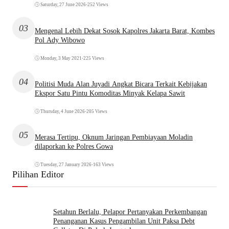
Saturday, 27 June 2026
•
252 Views
03
Mengenal Lebih Dekat Sosok Kapolres Jakarta Barat, Kombes
Pol Ady Wibowo
Monday, 3 May 2021
•
225 Views
04
Politisi Muda Alan Juyadi Angkat Bicara Terkait Kebijakan
Ekspor Satu Pintu Komoditas Minyak Kelapa Sawit
Thursday, 4 June 2026
•
205 Views
05
Merasa Tertipu, Oknum Jaringan Pembiayaan Moladin
dilaporkan ke Polres Gowa
Tuesday, 27 January 2026
•
163 Views
Pilihan Editor
Setahun Berlalu, Pelapor Pertanyakan Perkembangan
Penanganan Kasus Pengambilan Unit Paksa Debt