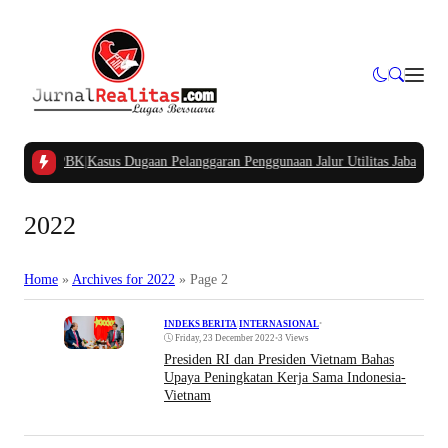
mpung APBK
|
Kasus Dugaan Pelanggaran Penggunaan Jalur Utilitas Jababeka Res
2022
Home
»
Archives for
2022
»
Page 2
•
INDEKS BERITA
|
INTERNASIONAL
Friday, 23 December 2022
•
3 Views
Presiden RI dan Presiden Vietnam Bahas
Upaya Peningkatan Kerja Sama Indonesia-
Vietnam