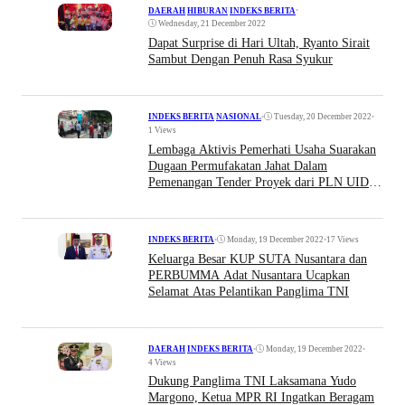
•
DAERAH
|
HIBURAN
|
INDEKS BERITA
Wednesday, 21 December 2022
Dapat Surprise di Hari Ultah, Ryanto Sirait
Sambut Dengan Penuh Rasa Syukur
•
Tuesday, 20 December 2022
•
INDEKS BERITA
|
NASIONAL
1 Views
Lembaga Aktivis Pemerhati Usaha Suarakan
Dugaan Permufakatan Jahat Dalam
Pemenangan Tender Proyek dari PLN UID
Jakarta Raya
•
Monday, 19 December 2022
•
17 Views
INDEKS BERITA
Keluarga Besar KUP SUTA Nusantara dan
PERBUMMA Adat Nusantara Ucapkan
Selamat Atas Pelantikan Panglima TNI
•
Monday, 19 December 2022
•
DAERAH
|
INDEKS BERITA
4 Views
Dukung Panglima TNI Laksamana Yudo
Margono, Ketua MPR RI Ingatkan Beragam