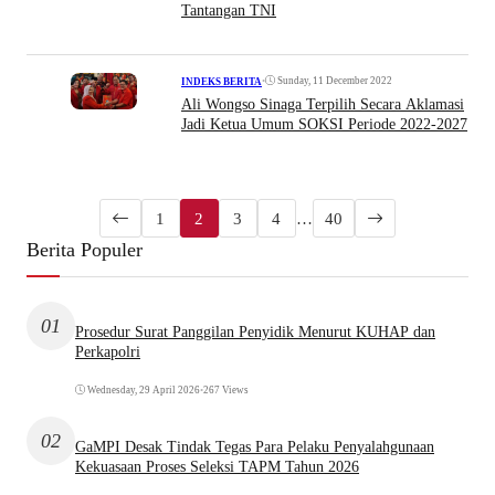
Tantangan TNI
•
Sunday, 11 December 2022
INDEKS BERITA
Ali Wongso Sinaga Terpilih Secara Aklamasi
Jadi Ketua Umum SOKSI Periode 2022-2027
1
2
3
4
…
40
Berita Populer
01
Prosedur Surat Panggilan Penyidik Menurut KUHAP dan
Perkapolri
Wednesday, 29 April 2026
•
267 Views
02
GaMPI Desak Tindak Tegas Para Pelaku Penyalahgunaan
Kekuasaan Proses Seleksi TAPM Tahun 2026