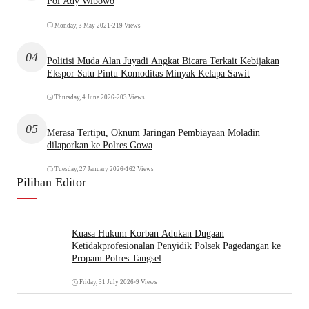
Pol Ady Wibowo
Monday, 3 May 2021
•
219 Views
04
Politisi Muda Alan Juyadi Angkat Bicara Terkait Kebijakan
Ekspor Satu Pintu Komoditas Minyak Kelapa Sawit
Thursday, 4 June 2026
•
203 Views
05
Merasa Tertipu, Oknum Jaringan Pembiayaan Moladin
dilaporkan ke Polres Gowa
Tuesday, 27 January 2026
•
162 Views
Pilihan Editor
Kuasa Hukum Korban Adukan Dugaan
Ketidakprofesionalan Penyidik Polsek Pagedangan ke
Propam Polres Tangsel
Friday, 31 July 2026
•
9 Views