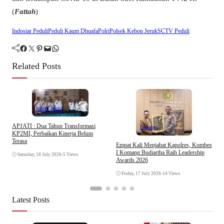
(
Fattah
)
Indosiar Peduli
Peduli Kaum Dhuafa
Polri
Polsek Kebon Jeruk
SCTV Peduli
Facebook
Twitter
Pinterest
Mail
WhatsApp
Related Posts
Indeks Berita
APJATI : Dua Tahun Transformasi
Daerah
KP2MI, Perbaikan Kinerja Belum
I
Terasa
A
Empat Kali Menjabat Kapolres, Kombes
A
I Komang Budiartha Raih Leadership
Saturday, 18 July 2026
•
5 Views
J
Awards 2026
Friday, 17 July 2026
•
14 Views
Latest Posts