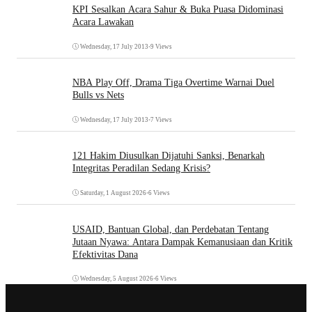
KPI Sesalkan Acara Sahur & Buka Puasa Didominasi
Acara Lawakan
Wednesday, 17 July 2013
•
9 Views
NBA Play Off, Drama Tiga Overtime Warnai Duel
Bulls vs Nets
Wednesday, 17 July 2013
•
7 Views
121 Hakim Diusulkan Dijatuhi Sanksi, Benarkah
Integritas Peradilan Sedang Krisis?
Saturday, 1 August 2026
•
6 Views
USAID, Bantuan Global, dan Perdebatan Tentang
Jutaan Nyawa: Antara Dampak Kemanusiaan dan Kritik
Efektivitas Dana
Wednesday, 5 August 2026
•
6 Views