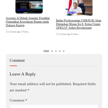
Teknologi
Ekonomi
Asosiasi AI Bekali Aparatur Peradilan
Badan Perekonomian UMKM RI Akan
Optimalkan Kecerdasan Buatan untuk
Ditetapkan Munas Ke-6, Ketua Umum
Dukung Kinerja
APKLI-P: Solusi Revolusioner
T
12 hours ago
•
2 Views
D
12 hours ago
•
8 Views
K
Comment
Leave A Reply
Your email address will not be published.
Required fields
are marked
*
Comment
*