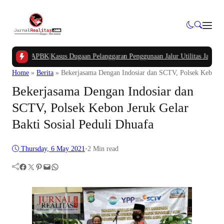
pung APBK
|
Kasus Dugaan Pelanggaran Penggunaan Jalur Utilitas Jababeka Resm
Home
»
Berita
»
Bekerjasama Dengan Indosiar dan SCTV, Polsek Kebon Je
Bekerjasama Dengan Indosiar dan
SCTV, Polsek Kebon Jeruk Gelar
Bakti Sosial Peduli Dhuafa
Thursday, 6 May 2021
•
2 Min read
Facebook
Twitter
Pinterest
Mail
WhatsApp