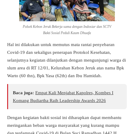
Polsek Kebon Jeruk Bekerja sama dengan Indosiar dan SCTV
Bakti Sosial Peduli Kaum Dhuafa
Hal ini dilakukan untuk memutus mata rantai penyebaran
Covid-19 dan sekaligus penerapan Protokol Kesehatan,
selanjutnya kegiatan dilanjutkan dengan mengunjungi warga di
slum area di RT 12/01, Kelurahan Kebon Jeruk atas nama Bpk
Warto (60 thn), Bpk Yasa (62th) dan Ibu Hamidah.
Baca juga:
Empat Kali Menjabat Kapolres, Kombes I
Komang Budiartha Raih Leadership Awards 2026
Dengan kegiatan bakti sosial ini diharapkan dapat membantu
meringankan beban warga masyarakat yang kurang mampu
dan terdampak Covid-19 di Bulan Suci Ramadhan 1442 H.