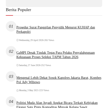
Berita Populer
01
Prosedur Surat Panggilan Penyidik Menurut KUHAP dan
Perkapolri
Wednesday, 29 April 2026
•
265 Views
02
GaMPI Desak Tindak Tegas Para Pelaku Penyalahgunaan
Kekuasaan Proses Seleksi TAPM Tahun 2026
Saturday, 27 June 2026
•
252 Views
03
Mengenal Lebih Dekat Sosok Kapolres Jakarta Barat, Kombes
Pol Ady Wibowo
Monday, 3 May 2021
•
223 Views
04
Politisi Muda Alan Juyadi Angkat Bicara Terkait Kebijakan
Ekspor Satu Pintu Komoditas Minyak Kelapa Sawit