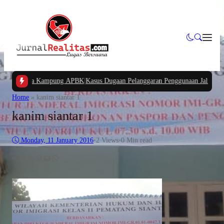
gan Dana Kampung APBK
|
Kasus Dugaan Pelanggaran Penggunaan Jalur Utilitas 
Home
»
kanim siantar 1
kanim siantar 1
Monday, 11 January 2016
•
2
Views
•
0 Min read
Facebook
Twitter
Pinterest
Mail
WhatsApp