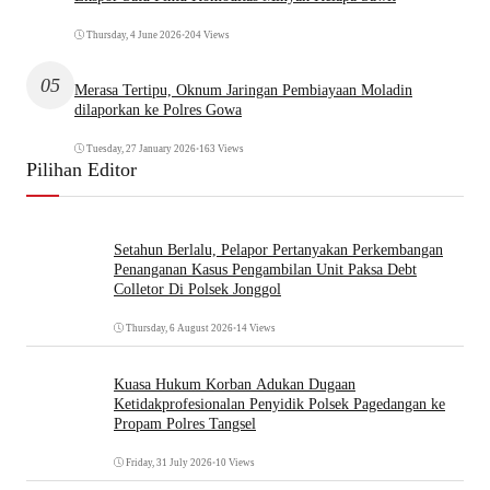
Thursday, 4 June 2026
•
204 Views
05
Merasa Tertipu, Oknum Jaringan Pembiayaan Moladin
dilaporkan ke Polres Gowa
Tuesday, 27 January 2026
•
163 Views
Pilihan Editor
Setahun Berlalu, Pelapor Pertanyakan Perkembangan
Penanganan Kasus Pengambilan Unit Paksa Debt
Colletor Di Polsek Jonggol
Thursday, 6 August 2026
•
14 Views
Kuasa Hukum Korban Adukan Dugaan
Ketidakprofesionalan Penyidik Polsek Pagedangan ke
Propam Polres Tangsel
Friday, 31 July 2026
•
10 Views