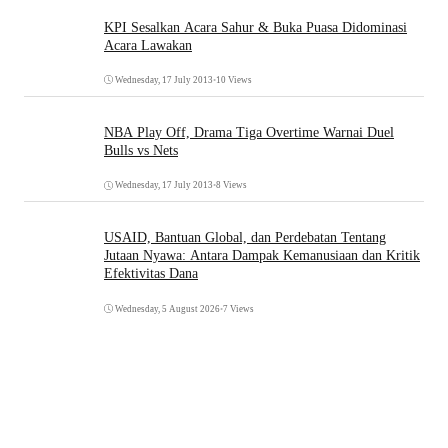
KPI Sesalkan Acara Sahur & Buka Puasa Didominasi
Acara Lawakan
Wednesday, 17 July 2013
•
10 Views
NBA Play Off, Drama Tiga Overtime Warnai Duel
Bulls vs Nets
Wednesday, 17 July 2013
•
8 Views
USAID, Bantuan Global, dan Perdebatan Tentang
Jutaan Nyawa: Antara Dampak Kemanusiaan dan Kritik
Efektivitas Dana
Wednesday, 5 August 2026
•
7 Views