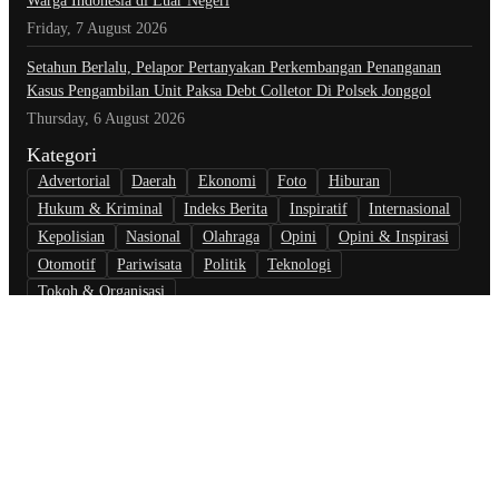
Warga Indonesia di Luar Negeri
Friday, 7 August 2026
Setahun Berlalu, Pelapor Pertanyakan Perkembangan Penanganan
Kasus Pengambilan Unit Paksa Debt Colletor Di Polsek Jonggol
Thursday, 6 August 2026
Kategori
Advertorial
Daerah
Ekonomi
Foto
Hiburan
Hukum & Kriminal
Indeks Berita
Inspiratif
Internasional
Kepolisian
Nasional
Olahraga
Opini
Opini & Inspirasi
Otomotif
Pariwisata
Politik
Teknologi
Tokoh & Organisasi
Tautan
Pedoman Pemberitaan Media Siber
Redaksi
Tarif Iklan