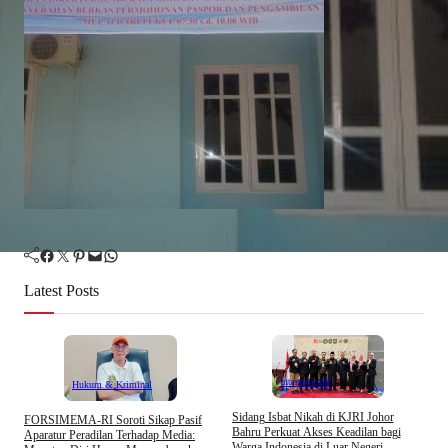
Facebook
Twitter
Pinterest
Mail
WhatsApp
Latest Posts
Internasional
Hukum & Kriminal
S
Sidang Isbat Nikah di KJRI Johor
​FORSIMEMA-RI Soroti Sikap Pasif
P
Bahru Perkuat Akses Keadilan bagi
Aparatur Peradilan Terhadap Media:
P
Warga Indonesia di Luar Negeri