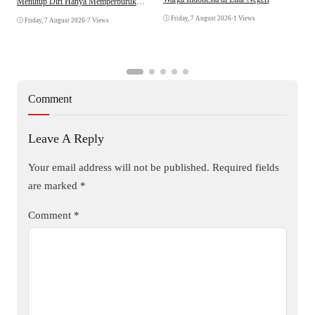
Menutup Diri Hanya Memperburuk
D
Citra Lembaga
Friday, 7 August 2026
•
1 Views
Friday, 7 August 2026
•
7 Views
Comment
Leave A Reply
Your email address will not be published.
Required fields
are marked
*
Comment
*