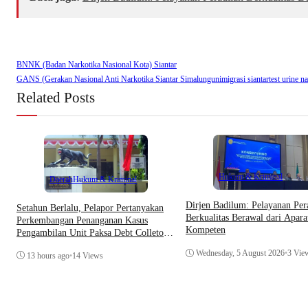
BNNK (Badan Narkotika Nasional Kota) Siantar
GANS (Gerakan Nasional Anti Narkotika Siantar Simalungun
imigrasi siantar
test urine n
Related Posts
Hukum & Kriminal
Daerah
Hukum & Kriminal
Dirjen Badilum: Pelayanan Per
Setahun Berlalu, Pelapor Pertanyakan
Berkualitas Berawal dari Apara
Perkembangan Penanganan Kasus
Kompeten
Pengambilan Unit Paksa Debt Colletor
Di Polsek Jonggol
Wednesday, 5 August 2026
•
3 Vie
13 hours ago
•
14 Views