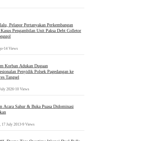
lalu, Pelapor Pertanyakan Perkembangan
Kasus Pengambilan Unit Paksa Debt Colletor
onggol
go
•
14 Views
um Korban Adukan Dugaan
esionalan Penyidik Polsek Pagedangan ke
es Tangsel
July 2026
•
10 Views
an Acara Sahur & Buka Puasa Didominasi
kan
 17 July 2013
•
9 Views