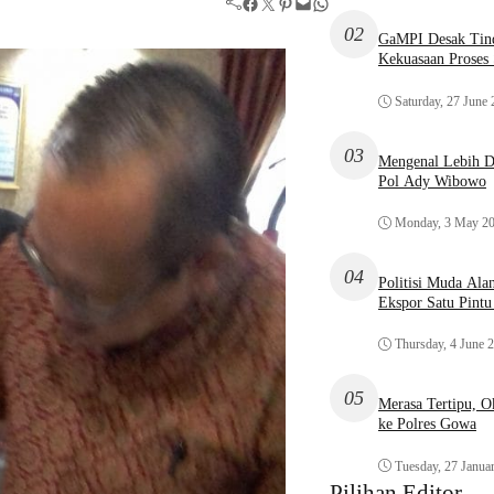
Facebook
Twitter
Pinterest
Mail
WhatsApp
02
GaMPI Desak Tind
Kekuasaan Proses
Saturday, 27 June
03
Mengenal Lebih De
Pol Ady Wibowo
Monday, 3 May 2
04
Politisi Muda Ala
Ekspor Satu Pint
Thursday, 4 June 
05
Merasa Tertipu, 
ke Polres Gowa
Tuesday, 27 Janua
Pilihan Editor