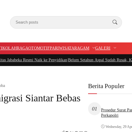
TIK
OLAHRAGA
OTOMOTIF
PARIWISATA
RAGAM
GALERI
Naik ke Penyidikan
|
Belum Setahun Aspal Sudah Rusak, Ketua PIDAR Papua Bar
Berita Populer
oba
igrasi Siantar Bebas
01
Prosedur Surat P
Perkapolri
Wednesday, 29 Apr