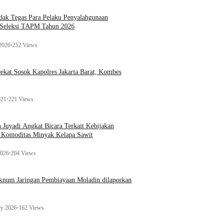
ak Tegas Para Pelaku Penyalahgunaan
 Seleksi TAPM Tahun 2026
 2026
•
252 Views
kat Sosok Kapolres Jakarta Barat, Kombes
021
•
221 Views
n Juyadi Angkat Bicara Terkait Kebijakan
u Komoditas Minyak Kelapa Sawit
2026
•
204 Views
Oknum Jaringan Pembiayaan Moladin dilaporkan
ry 2026
•
162 Views