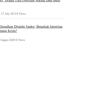
ff, Drama Tiga Overtime Warnai Duel Bulls
 17 July 2013
•
8 Views
iusulkan Dijatuhi Sanksi, Benarkah Integritas
edang Krisis?
1 August 2026
•
6 Views