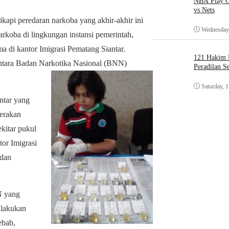
NBA Play O
vs Nets
kapi peredaran narkoba yang akhir-akhir ini
Wednesday,
koba di lingkungan instansi pemerintah,
ma di kantor Imigrasi Pematang Siantar.
121 Hakim D
antara Badan Narkotika Nasional (BNN)
Peradilan S
Saturday, 
ntar yang
Gerakan
kitar pukul
or Imigrasi
 dan
N yang
dilakukan
ebab,