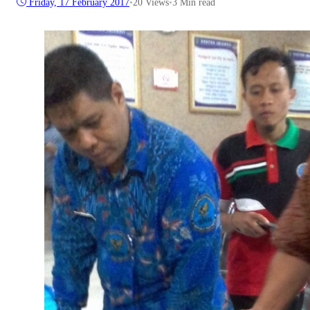
Friday, 17 February 2017
•
20
Views
•
3 Min read