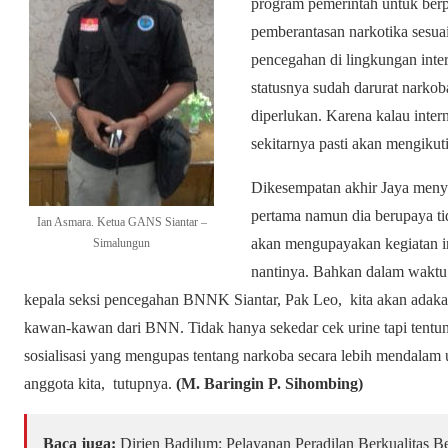
program pemerintah untuk ber
pemberantasan narkotika sesu
pencegahan di lingkungan inte
statusnya sudah darurat narko
diperlukan. Karena kalau inte
sekitarnya pasti akan mengikuti
Dikesempatan akhir Jaya menya
pertama namun dia berupaya tid
Ian Asmara. Ketua GANS Siantar –
akan mengupayakan kegiatan in
Simalungun
nantinya. Bahkan dalam waktu d
kepala seksi pencegahan BNNK Siantar, Pak Leo, kita akan adaka
kawan-kawan dari BNN. Tidak hanya sekedar cek urine tapi tent
sosialisasi yang mengupas tentang narkoba secara lebih mendala
anggota kita, tutupnya.
(M. Baringin P. Sihombing)
Baca juga:
Dirjen Badilum: Pelayanan Peradilan Berkualitas 