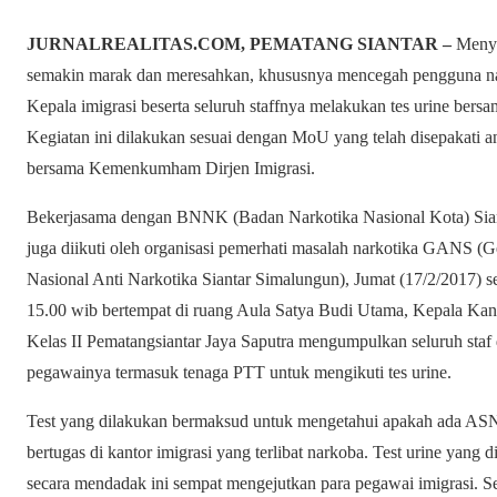
JURNALREALITAS.COM, PEMATANG SIANTAR –
Menyi
semakin marak dan meresahkan, khususnya mencegah pengguna nar
Kepala imigrasi beserta seluruh staffnya melakukan tes urine bersa
Kegiatan ini dilakukan sesuai dengan MoU yang telah disepakati 
bersama Kemenkumham Dirjen Imigrasi.
Bekerjasama dengan BNNK (Badan Narkotika Nasional Kota) Sia
juga diikuti oleh organisasi pemerhati masalah narkotika GANS (
Nasional Anti Narkotika Siantar Simalungun), Jumat (17/2/2017) se
15.00 wib bertempat di ruang Aula Satya Budi Utama, Kepala Kant
Kelas II Pematangsiantar Jaya Saputra mengumpulkan seluruh staf
pegawainya termasuk tenaga PTT untuk mengikuti tes urine.
Test yang dilakukan bermaksud untuk mengetahui apakah ada AS
bertugas di kantor imigrasi yang terlibat narkoba. Test urine yang 
secara mendadak ini sempat mengejutkan para pegawai imigrasi. S