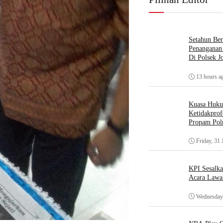
Setahun Ber
Penanganan 
Di Polsek J
13 hours a
Kuasa Huk
Ketidakprof
Propam Polr
Friday, 31 
KPI Sesalk
Acara Lawa
Wednesday,