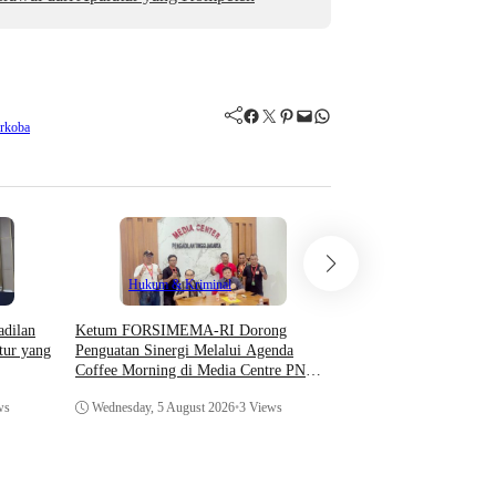
Facebook
Twitter
Pinterest
Mail
WhatsApp
arkoba
Hukum & Kriminal
Hukum & Krimin
adilan
​Ketum FORSIMEMA-RI Dorong
Mahkamah Agung Jelas
tur yang
Penguatan Sinergi Melalui Agenda
Dugaan Pelanggaran H
Coffee Morning di Media Centre PN
Sampaikan Permintaan
dan Pengadilan Tingkat Banding
ws
Wednesday, 5 August 2026
•
3 Views
Monday, 3 August 2026
•