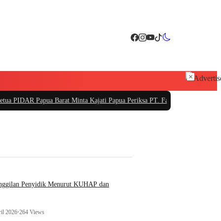
×
at Minta Kajati Papua Periksa PT. Fajar Papua
|
PT Sarana Pembangunan Bali S
anggilan Penyidik Menurut KUHAP dan
il 2026
•
264 Views