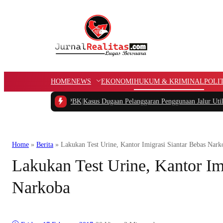
HOME
NEWS
EKONOMI
HUKUM & KRIMINAL
POLI
ng APBK
|
Kasus Dugaan Pelanggaran Penggunaan Jalur Utilitas Jababeka Resmi 
Home
»
Berita
»
Lakukan Test Urine, Kantor Imigrasi Siantar Bebas Nark
Lakukan Test Urine, Kantor Im
Narkoba