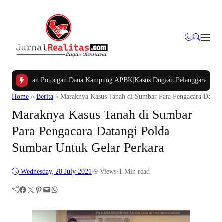
tanyakan Potongan Dana Kampung APBK
|
Kasus Dugaan Pelanggaran Penggunaan
Home
»
Berita
»
Maraknya Kasus Tanah di Sumbar Para Pengacara Datang
Maraknya Kasus Tanah di Sumbar
Para Pengacara Datangi Polda
Sumbar Untuk Gelar Perkara
Wednesday, 28 July 2021
•
9
Views
•
1 Min read
Facebook
Twitter
Pinterest
Mail
WhatsApp