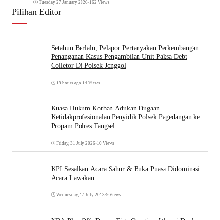
Tuesday, 27 January 2026
•
162 Views
Pilihan Editor
Setahun Berlalu, Pelapor Pertanyakan Perkembangan
Penanganan Kasus Pengambilan Unit Paksa Debt
Colletor Di Polsek Jonggol
19 hours ago
•
14 Views
Kuasa Hukum Korban Adukan Dugaan
Ketidakprofesionalan Penyidik Polsek Pagedangan ke
Propam Polres Tangsel
Friday, 31 July 2026
•
10 Views
KPI Sesalkan Acara Sahur & Buka Puasa Didominasi
Acara Lawakan
Wednesday, 17 July 2013
•
9 Views