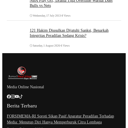
NBA Play Off, Drama Tiga Overtime Warnai Duel
Bulls vs Nets
Wednesday, 17 July 2013
•
8 Views
121 Hakim Diusulkan Dijatuhi Sanksi, Benarkah
Integritas Peradilan Sedang Krisis?
Saturday, 1 August 2026
•
6 Views
Media Online Nasional
Berita Terbaru
​FORSIMEMA-RI Soroti Sikap Pasif Aparatur Peradilan Terhadap
Media: Menutup Diri Hanya Memperburuk Citra Lembaga