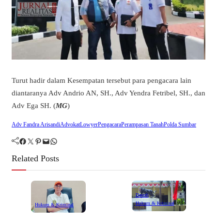
Turut hadir dalam Kesempatan tersebut para pengacara lain
diantaranya Adv Andrio AN, SH., Adv Yendra Fetribel, SH., dan
Adv Ega SH. (
MG
)
Adv Fandra Arisandi
Advokat
Lowyer
Pengacara
Perampasan Tanah
Polda Sumbar
Facebook
Twitter
Pinterest
Mail
WhatsApp
Related Posts
Daerah
Hukum & Kriminal
Hukum & Kriminal