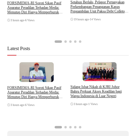
D
Setahun Berlalu, Pelapor Pertanyakan
​FORSIMEMA-RI Soroti Sikap Pasif
B
Perkembangan Penanganan Kasus
Aparatur Peradilan Terhadap Media:
K
Pengambilan Unit Paksa Debt Colletor
Menutup Diri Hanya Memperburuk
Di Polsek Jonggol
Citra Lembaga
19 hours ago
•
14 Views
3 hours ago
•
6 Views
Latest Posts
Internasional
Hukum & Kriminal
S
Sidang Isbat Nikah di KJRI Johor
​FORSIMEMA-RI Soroti Sikap Pasif
P
Bahru Perkuat Akses Keadilan bagi
Aparatur Peradilan Terhadap Media:
P
Warga Indonesia di Luar Negeri
Menutup Diri Hanya Memperburuk
D
Citra Lembaga
3 hours ago
•
1 Views
3 hours ago
•
6 Views