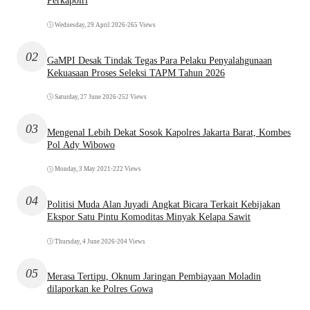
Perkapolri
Wednesday, 29 April 2026
•
265 Views
02
GaMPI Desak Tindak Tegas Para Pelaku Penyalahgunaan
Kekuasaan Proses Seleksi TAPM Tahun 2026
Saturday, 27 June 2026
•
252 Views
03
Mengenal Lebih Dekat Sosok Kapolres Jakarta Barat, Kombes
Pol Ady Wibowo
Monday, 3 May 2021
•
222 Views
04
Politisi Muda Alan Juyadi Angkat Bicara Terkait Kebijakan
Ekspor Satu Pintu Komoditas Minyak Kelapa Sawit
Thursday, 4 June 2026
•
204 Views
05
Merasa Tertipu, Oknum Jaringan Pembiayaan Moladin
dilaporkan ke Polres Gowa