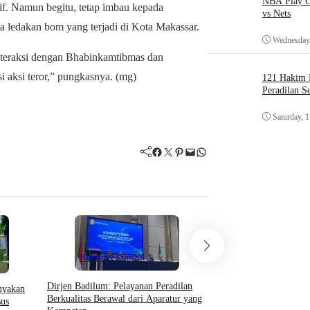
NBA Play O
if. Namun begitu, tetap imbau kepada
vs Nets
a ledakan bom yang terjadi di Kota Makassar.
Wednesday,
interaksi dengan Bhabinkamtibmas dan
 aksi teror,” pungkasnya. (mg)
121 Hakim D
Peradilan S
Saturday, 
Facebook
Twitter
Pinterest
Mail
WhatsApp
Hukum & Kriminal
Hukum & Krimin
Dirjen Badilum: Pelayanan Peradilan
​Ketum FORSIMEMA-R
anyakan
Berkualitas Berawal dari Aparatur yang
Penguatan Sinergi Mel
us