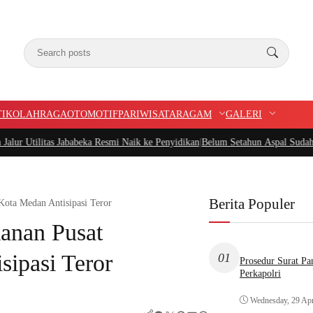
TIK
OLAHRAGA
OTOMOTIF
PARIWISATA
RAGAM
GALERI
 Jababeka Resmi Naik ke Penyidikan
|
Belum Setahun Aspal Sudah Rusak, Ketua
Berita Populer
Kota Medan Antisipasi Teror
manan Pusat
sipasi Teror
01
Prosedur Surat P
Perkapolri
Wednesday, 29 Apr