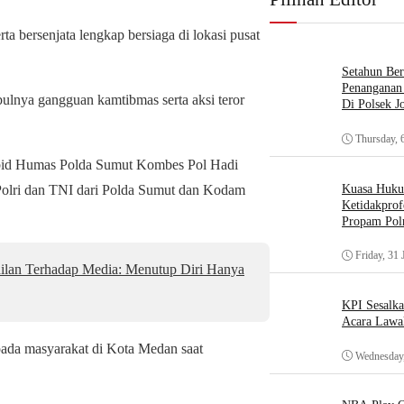
rta bersenjata lengkap bersiaga di lokasi pusat
Setahun Ber
Penanganan 
ulnya gangguan kamtibmas serta aksi teror
Di Polsek J
Thursday, 
abid Humas Polda Sumut Kombes Pol Hadi
Kuasa Huk
Polri dan TNI dari Polda Sumut dan Kodam
Ketidakprof
Propam Polr
Friday, 31 
ilan Terhadap Media: Menutup Diri Hanya
KPI Sesalk
Acara Lawa
ada masyarakat di Kota Medan saat
Wednesday,