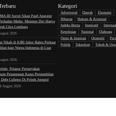
Terbaru
Kategori
Advertorial
Daerah
Ekonomi
A-RI Soroti Sikap Pasif Aparatur
Hiburan
Hukum & Kriminal
 Terhadap Media: Menutup Diri Hanya
Indeks Berita
Inspiratif
Internas
uk Citra Lembaga
Kepolisian
Nasional
Olahraga
August 2026
Opini & Inspirasi
Otomotif
Pari
at Nikah di KJRI Johor Bahru Perkuat
Politik
Teknologi
Tokoh & Orga
ilan bagi Warga Indonesia di Luar
August 2026
rlalu, Pelapor Pertanyakan
gan Penanganan Kasus Pengambilan
 Debt Colletor Di Polsek Jonggol
 6 August 2026
Pedoman Kontributor
Kebijak