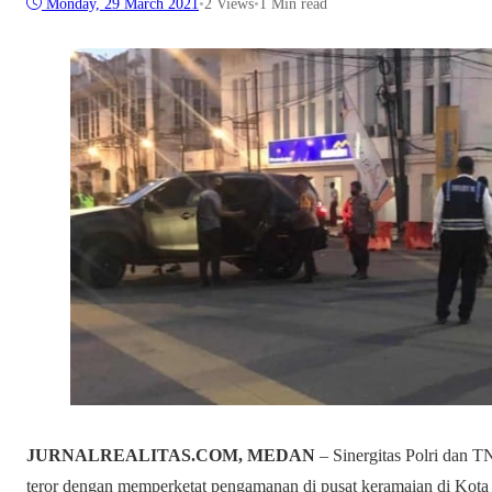
Monday, 29 March 2021
•
2
Views
•
1 Min read
JURNALREALITAS.COM, MEDAN
– Sinergitas Polri dan T
teror dengan memperketat pengamanan di pusat keramaian di Kot