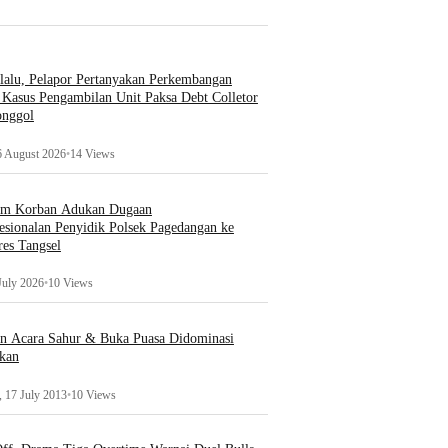
lalu, Pelapor Pertanyakan Perkembangan
Kasus Pengambilan Unit Paksa Debt Colletor
onggol
6 August 2026
•
14 Views
um Korban Adukan Dugaan
esionalan Penyidik Polsek Pagedangan ke
es Tangsel
July 2026
•
10 Views
an Acara Sahur & Buka Puasa Didominasi
kan
 17 July 2013
•
10 Views