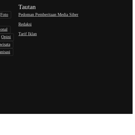
Tautan
Pedoman Pemberitaan Media Siber
Foto
Redaksi
ional
Tarif Iklan
Opini
wisata
nisasi
an Privasi
Syarat & Ketentuan
Disclaimer
Kebijakan Hak Cipta