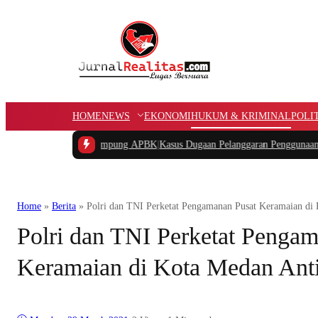
HOME
NEWS
EKONOMI
HUKUM & KRIMINAL
POLI
ngan Dana Kampung APBK
|
Kasus Dugaan Pelanggaran Penggunaan Jalur Utilitas
Home
»
Berita
»
Polri dan TNI Perketat Pengamanan Pusat Keramaian di 
Polri dan TNI Perketat Penga
Keramaian di Kota Medan Anti