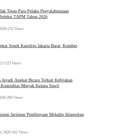
ak Tegas Para Pelaku Penyalahgunaan
 Seleksi TAPM Tahun 2026
 2026
•
252 Views
kat Sosok Kapolres Jakarta Barat, Kombes
021
•
223 Views
n Juyadi Angkat Bicara Terkait Kebijakan
u Komoditas Minyak Kelapa Sawit
2026
•
204 Views
Oknum Jaringan Pembiayaan Moladin dilaporkan
ry 2026
•
162 Views