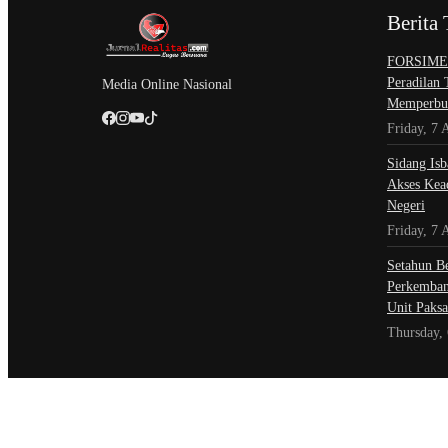
Berita 
​FORSIMEM
Peradilan
Media Online Nasional
Memperbur
Friday, 7 
Sidang Isb
Akses Kead
Negeri
Friday, 7 
Setahun Be
Perkemban
Unit Paksa
Thursday,
@Copyright Jurnal Realitas.com. All Rights Reserved