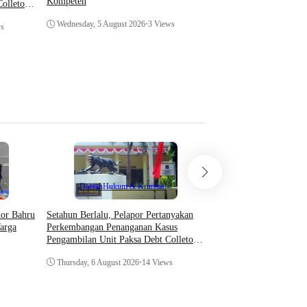
Kompeten
Coffee Morning di Med
olletor
dan Pengadilan Tingka
Wednesday, 5 August 2026
•
3 Views
Wednesday, 5 August 20
ws
Teknologi
Daerah
Hukum & Kriminal
Asosiasi AI Bekali Apa
Setahun Berlalu, Pelapor Pertanyakan
hor Bahru
Optimalkan Kecerdasan
Perkembangan Penanganan Kasus
arga
Dukung Kinerja
Pengambilan Unit Paksa Debt Colletor
Di Polsek Jonggol
Thursday, 6 August 202
Thursday, 6 August 2026
•
14 Views