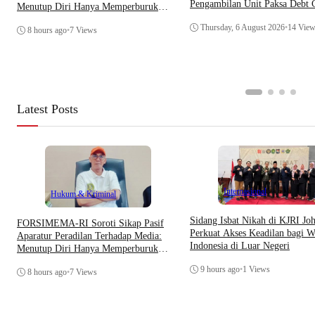
Pengambilan Unit Paksa Debt C
Menutup Diri Hanya Memperburuk
Di Polsek Jonggol
Citra Lembaga
Thursday, 6 August 2026
•
14 Vie
8 hours ago
•
7 Views
Latest Posts
Internasional
Hukum & Kriminal
Sidang Isbat Nikah di KJRI Jo
​FORSIMEMA-RI Soroti Sikap Pasif
Perkuat Akses Keadilan bagi W
Aparatur Peradilan Terhadap Media:
Indonesia di Luar Negeri
Menutup Diri Hanya Memperburuk
Citra Lembaga
9 hours ago
•
1 Views
8 hours ago
•
7 Views