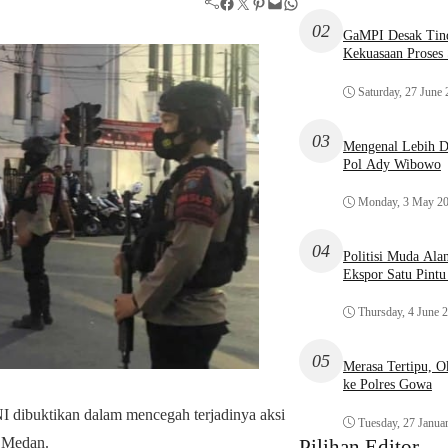
Facebook
Twitter
Pinterest
Mail
WhatsApp
02
GaMPI Desak Tind
Kekuasaan Proses
Saturday, 27 June
03
Mengenal Lebih De
Pol Ady Wibowo
Monday, 3 May 2
04
Politisi Muda Ala
Ekspor Satu Pint
Thursday, 4 June 
05
Merasa Tertipu, 
ke Polres Gowa
NI dibuktikan dalam mencegah terjadinya aksi
Tuesday, 27 Janua
a Medan.
Pilihan Editor