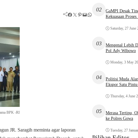
02
GaMPI Desak Tind
Facebook
Twitter
Pinterest
Mail
WhatsApp
Kekuasaan Proses
Saturday, 27 June
03
Mengenal Lebih De
Pol Ady Wibowo
Monday, 3 May 2
04
Politisi Muda Ala
Ekspor Satu Pint
Thursday, 4 June 
05
sama BPK -RI
Merasa Tertipu, 
ke Polres Gowa
ngun JR. Saragih meminta agar laporan
Tuesday, 27 Janua
Pilihan Editor