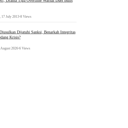
ff, Drama Tiga Overtime Warnai Duel Bulls
 17 July 2013
•
8 Views
iusulkan Dijatuhi Sanksi, Benarkah Integritas
edang Krisis?
1 August 2026
•
6 Views