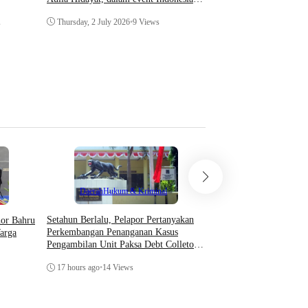
Indeks Berita
Coaching Conference 2026
Thursday, 2 July 2026
•
9 Views
s
Prosedur Surat Panggil
Menurut KUHAP dan Pe
Wednesday, 29 April 20
Teknologi
Daerah
Hukum & Kriminal
Asosiasi AI Bekali Apa
Setahun Berlalu, Pelapor Pertanyakan
hor Bahru
Optimalkan Kecerdasan
Perkembangan Penanganan Kasus
arga
Dukung Kinerja
Pengambilan Unit Paksa Debt Colletor
Di Polsek Jonggol
Thursday, 6 August 202
17 hours ago
•
14 Views