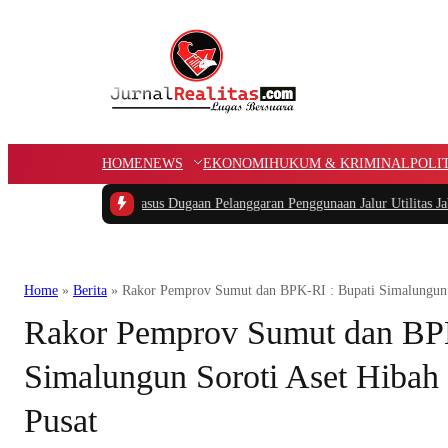
HOME
NEWS
EKONOMI
HUKUM & KRIMINAL
POLI
ung APBK
|
Kasus Dugaan Pelanggaran Penggunaan Jalur Utilitas Jababeka Resmi
Home
»
Berita
»
Rakor Pemprov Sumut dan BPK-RI : Bupati Simalungun S
Rakor Pemprov Sumut dan BPK
Simalungun Soroti Aset Hibah
Pusat