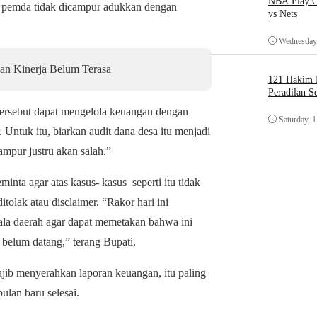
NBA Play O
an pemda tidak dicampur adukkan dengan
vs Nets
Wednesday,
an Kinerja Belum Terasa
121 Hakim D
Peradilan S
tersebut dapat mengelola keuangan dengan
Saturday, 
. Untuk itu, biarkan audit dana desa itu menjadi
mpur justru akan salah.”
ta agar atas kasus- kasus seperti itu tidak
olak atau disclaimer. “Rakor hari ini
la daerah agar dapat memetakan bahwa ini
 belum datang,” terang Bupati.
wajib menyerahkan laporan keuangan, itu paling
ulan baru selesai.