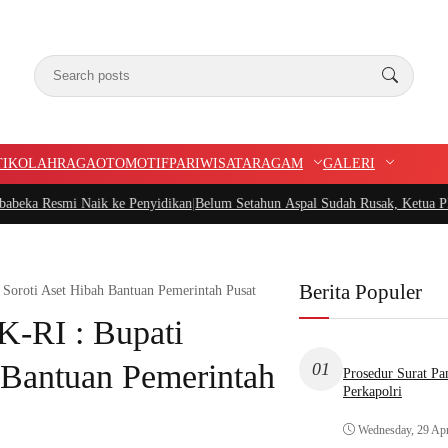
TIK
OLAHRAGA
OTOMOTIF
PARIWISATA
RAGAM
GALERI
 Naik ke Penyidikan
|
Belum Setahun Aspal Sudah Rusak, Ketua PIDAR Papua Ba
Berita Populer
oroti Aset Hibah Bantuan Pemerintah Pusat
-RI : Bupati
 Bantuan Pemerintah
01
Prosedur Surat P
Perkapolri
Wednesday, 29 Apr