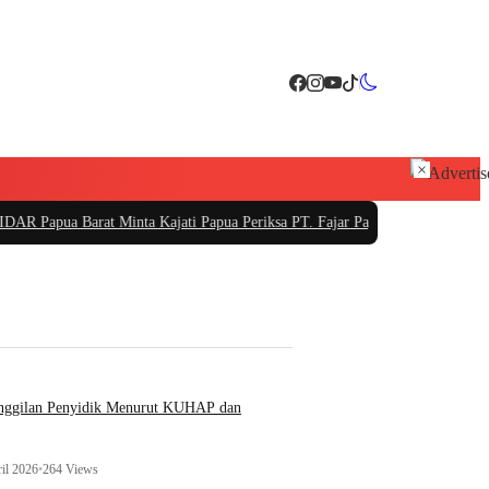
×
rat Minta Kajati Papua Periksa PT. Fajar Papua
|
PT Sarana Pembangunan Bali 
anggilan Penyidik Menurut KUHAP dan
il 2026
•
264 Views