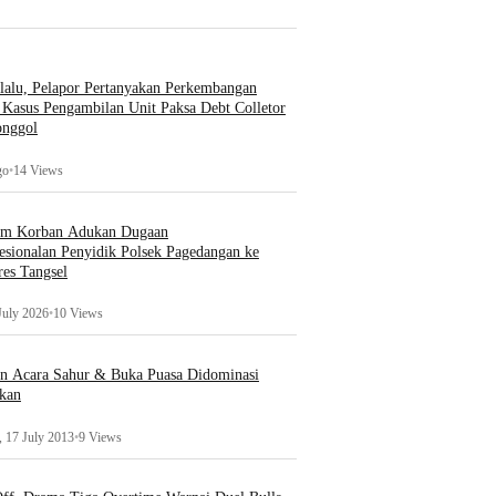
lalu, Pelapor Pertanyakan Perkembangan
Kasus Pengambilan Unit Paksa Debt Colletor
onggol
go
•
14 Views
um Korban Adukan Dugaan
esionalan Penyidik Polsek Pagedangan ke
es Tangsel
July 2026
•
10 Views
an Acara Sahur & Buka Puasa Didominasi
kan
 17 July 2013
•
9 Views