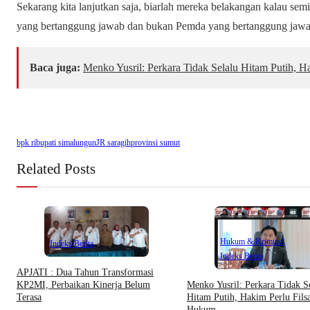
Sekarang kita lanjutkan saja, biarlah mereka belakangan kalau sem
yang bertanggung jawab dan bukan Pemda yang bertanggung jawab
Baca juga:
Menko Yusril: Perkara Tidak Selalu Hitam Putih, H
bpk ri
bupati simalungun
JR saragih
provinsi sumut
Related Posts
Hukum & Kriminal
Indeks Berita
Indeks Berita
APJATI : Dua Tahun Transformasi
Menko Yusril: Perkara Tidak S
KP2MI, Perbaikan Kinerja Belum
Hitam Putih, Hakim Perlu Filsa
Terasa
Hukum