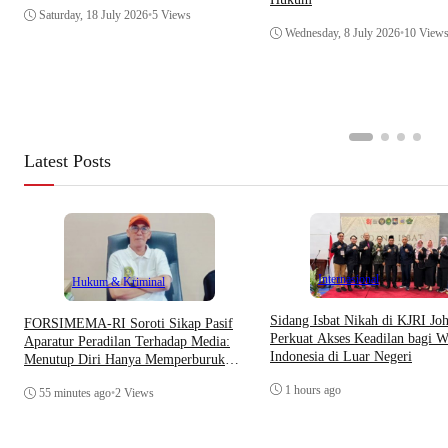
Saturday, 18 July 2026
•
5 Views
Wednesday, 8 July 2026
•
10 View
Latest Posts
Internasional
Hukum & Kriminal
Sidang Isbat Nikah di KJRI Jo
​FORSIMEMA-RI Soroti Sikap Pasif
Perkuat Akses Keadilan bagi W
Aparatur Peradilan Terhadap Media:
Indonesia di Luar Negeri
Menutup Diri Hanya Memperburuk
Citra Lembaga
1 hours ago
55 minutes ago
•
2 Views