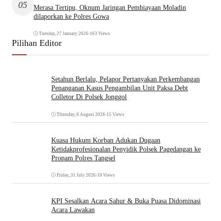
05
Merasa Tertipu, Oknum Jaringan Pembiayaan Moladin
dilaporkan ke Polres Gowa
Tuesday, 27 January 2026
•
163 Views
Pilihan Editor
Setahun Berlalu, Pelapor Pertanyakan Perkembangan
Penanganan Kasus Pengambilan Unit Paksa Debt
Colletor Di Polsek Jonggol
Thursday, 6 August 2026
•
15 Views
Kuasa Hukum Korban Adukan Dugaan
Ketidakprofesionalan Penyidik Polsek Pagedangan ke
Propam Polres Tangsel
Friday, 31 July 2026
•
10 Views
KPI Sesalkan Acara Sahur & Buka Puasa Didominasi
Acara Lawakan