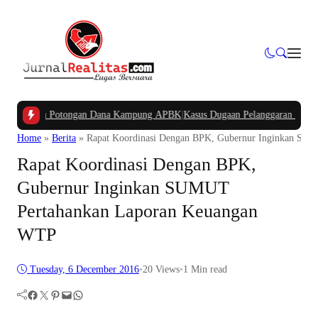
nyakan Potongan Dana Kampung APBK
|
Kasus Dugaan Pelanggaran Penggunaan J
Home
»
Berita
»
Rapat Koordinasi Dengan BPK, Gubernur Inginkan SU
Rapat Koordinasi Dengan BPK,
Gubernur Inginkan SUMUT
Pertahankan Laporan Keuangan
WTP
Tuesday, 6 December 2016
•
20
Views
•
1 Min read
Facebook
Twitter
Pinterest
Mail
WhatsApp