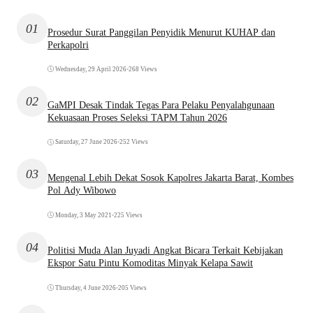
01
Prosedur Surat Panggilan Penyidik Menurut KUHAP dan
Perkapolri
Wednesday, 29 April 2026
•
268 Views
02
GaMPI Desak Tindak Tegas Para Pelaku Penyalahgunaan
Kekuasaan Proses Seleksi TAPM Tahun 2026
Saturday, 27 June 2026
•
252 Views
03
Mengenal Lebih Dekat Sosok Kapolres Jakarta Barat, Kombes
Pol Ady Wibowo
Monday, 3 May 2021
•
225 Views
04
Politisi Muda Alan Juyadi Angkat Bicara Terkait Kebijakan
Ekspor Satu Pintu Komoditas Minyak Kelapa Sawit
Thursday, 4 June 2026
•
205 Views