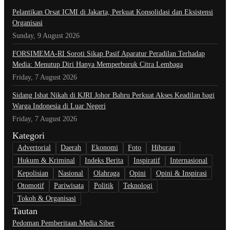
Pelantikan Orsat ICMI di Jakarta, Perkuat Konsolidasi dan Eksistensi
Organisasi
Sunday, 9 August 2026
​FORSIMEMA-RI Soroti Sikap Pasif Aparatur Peradilan Terhadap
Media: Menutup Diri Hanya Memperburuk Citra Lembaga
Friday, 7 August 2026
Sidang Isbat Nikah di KJRI Johor Bahru Perkuat Akses Keadilan bagi
Warga Indonesia di Luar Negeri
Friday, 7 August 2026
Kategori
Advertorial
Daerah
Ekonomi
Foto
Hiburan
Hukum & Kriminal
Indeks Berita
Inspiratif
Internasional
Kepolisian
Nasional
Olahraga
Opini
Opini & Inspirasi
Otomotif
Pariwisata
Politik
Teknologi
Tokoh & Organisasi
Tautan
Pedoman Pemberitaan Media Siber