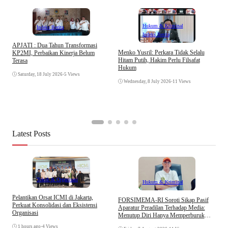
Hukum & Kriminal
Indeks Berita
Indeks Berita
APJATI : Dua Tahun Transformasi
D
Menko Yusril: Perkara Tidak Selalu
KP2MI, Perbaikan Kinerja Belum
k
Hitam Putih, Hakim Perlu Filsafat
Terasa
A
Hukum
I
Saturday, 18 July 2026
•
5 Views
Wednesday, 8 July 2026
•
11 Views
Latest Posts
Tokoh & Organisasi
Hukum & Kriminal
Pelantikan Orsat ICMI di Jakarta,
S
​FORSIMEMA-RI Soroti Sikap Pasif
Perkuat Konsolidasi dan Eksistensi
B
Aparatur Peradilan Terhadap Media:
Organisasi
W
Menutup Diri Hanya Memperburuk
Citra Lembaga
1 hours ago
•
4 Views