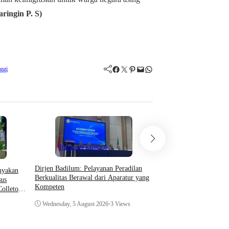
aringin P. S)
Facebook
Twitter
Pinterest
Mail
WhatsApp
nggi
Hukum & Kriminal
Hukum & Krimin
Dirjen Badilum: Pelayanan Peradilan
​Ketum FORSIMEMA-R
anyakan
Berkualitas Berawal dari Aparatur yang
Penguatan Sinergi Mel
us
Kompeten
Coffee Morning di Med
olletor
dan Pengadilan Tingka
Wednesday, 5 August 2026
•
3 Views
Wednesday, 5 August 20