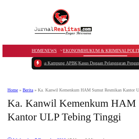
HOME
NEWS
EKONOMI
HUKUM & KRIMINAL
POLI
otongan Dana Kampung APBK
|
Kasus Dugaan Pelanggaran Penggunaan Jalur Util
Home
»
Berita
»
Ka. Kanwil Kemenkum HAM Sumut Resmikan Kantor U
Ka. Kanwil Kemenkum HAM 
Kantor ULP Tebing Tinggi