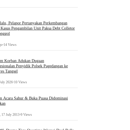
lalu, Pelapor Pertanyakan Perkembangan
Kasus Pengambilan Unit Paksa Debt Colletor
onggol
go
•
14 Views
um Korban Adukan Dugaan
esionalan Penyidik Polsek Pagedangan ke
es Tangsel
July 2026
•
10 Views
an Acara Sahur & Buka Puasa Didominasi
kan
 17 July 2013
•
9 Views