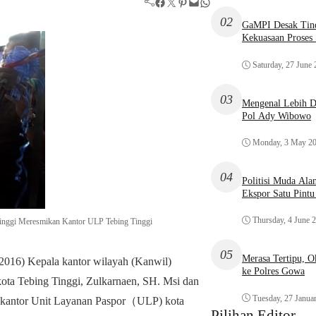
Facebook
Twitter
Pinterest
Mail
WhatsApp
02
GaMPI Desak Tind
Kekuasaan Proses
Saturday, 27 June
03
Mengenal Lebih De
Pol Ady Wibowo
Monday, 3 May 2
04
Politisi Muda Ala
Ekspor Satu Pint
Thursday, 4 June 
nggi Meresmikan Kantor ULP Tebing Tinggi
05
Merasa Tertipu, 
2016) Kepala kantor wilayah (Kanwil)
ke Polres Gowa
ta Tebing Tinggi, Zulkarnaen, SH. Msi dan
Tuesday, 27 Janua
n kantor Unit Layanan Paspor（ULP) kota
Pilihan Editor