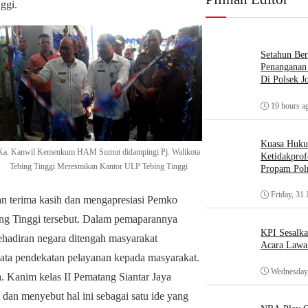
ggi.
Setahun Ber
Penanganan 
Di Polsek J
19 hours a
Kuasa Huk
Ka. Kanwil Kemenkum HAM Sumut didampingi Pj. Walikota
Ketidakprof
Tebing Tinggi Meresmikan Kantor ULP Tebing Tinggi
Propam Polr
Friday, 31 
 terima kasih dan mengapresiasi Pemko
ing Tinggi tersebut. Dalam pemaparannya
KPI Sesalk
adiran negara ditengah masyarakat
Acara Lawa
yata pendekatan pelayanan kepada masyarakat.
Wednesday,
 Kanim kelas II Pematang Siantar Jaya
t dan menyebut hal ini sebagai satu ide yang