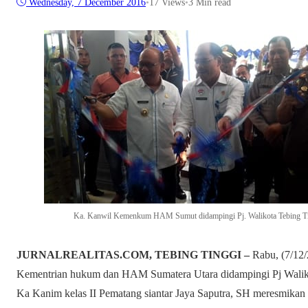
Wednesday, 7 December 2016
•
17
Views
•
3 Min read
Ka. Kanwil Kemenkum HAM Sumut didampingi Pj. Walikota Tebing Ti
JURNALREALITAS.COM, TEBING TINGGI –
Rabu, (7/12/
Kementrian hukum dan HAM Sumatera Utara didampingi Pj Waliko
Ka Kanim kelas II Pematang siantar Jaya Saputra, SH meresmika