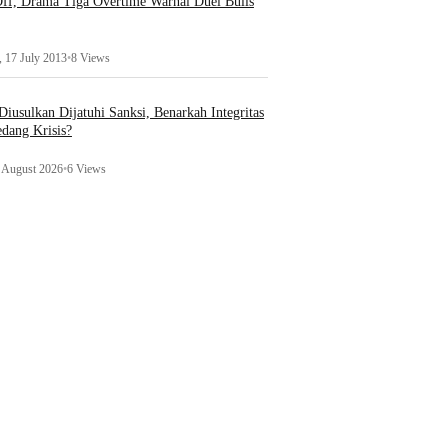
ff, Drama Tiga Overtime Warnai Duel Bulls
 17 July 2013
•
8 Views
iusulkan Dijatuhi Sanksi, Benarkah Integritas
edang Krisis?
1 August 2026
•
6 Views