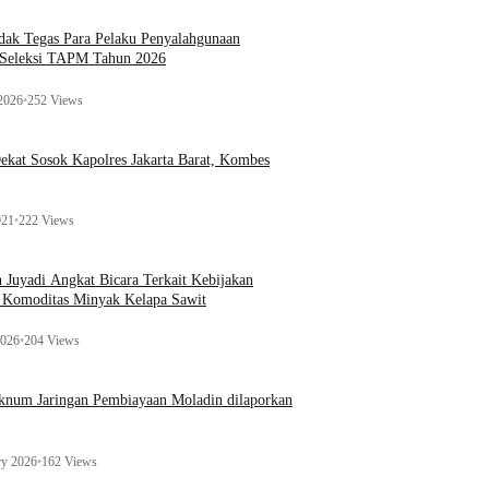
ak Tegas Para Pelaku Penyalahgunaan
 Seleksi TAPM Tahun 2026
 2026
•
252 Views
kat Sosok Kapolres Jakarta Barat, Kombes
021
•
222 Views
n Juyadi Angkat Bicara Terkait Kebijakan
u Komoditas Minyak Kelapa Sawit
2026
•
204 Views
Oknum Jaringan Pembiayaan Moladin dilaporkan
ry 2026
•
162 Views