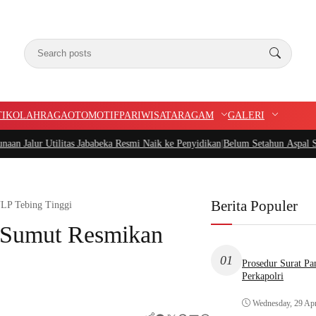
TIK
OLAHRAGA
OTOMOTIF
PARIWISATA
RAGAM
GALERI
itas Jababeka Resmi Naik ke Penyidikan
|
Belum Setahun Aspal Sudah Rusak, Ke
Berita Populer
LP Tebing Tinggi
Sumut Resmikan
01
Prosedur Surat P
Perkapolri
Wednesday, 29 Apr