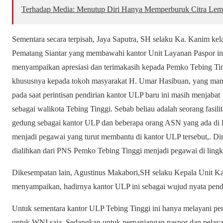
Terhadap Media: Menutup Diri Hanya Memperburuk Citra Le
Sementara secara terpisah, Jaya Saputra, SH selaku Ka. Kanim kela
Pematang Siantar yang membawahi kantor Unit Layanan Paspor in
menyampaikan apresiasi dan terimakasih kepada Pemko Tebing Tin
khususnya kepada tokoh masyarakat H. Umar Hasibuan, yang ma
pada saat perintisan pendirian kantor ULP baru ini masih menjabat
sebagai walikota Tebing Tinggi. Sebab beliau adalah seorang fasilit
gedung sebagai kantor ULP dan beberapa orang ASN yang ada di 
menjadi pegawai yang turut membantu di kantor ULP tersebut,. D
dialihkan dari PNS Pemko Tebing Tinggi menjadi pegawai di li
Dikesempatan lain, Agustinus Makabori,SH selaku Kepala Unit K
menyampaikan, hadirnya kantor ULP ini sebagai wujud nyata pend
Untuk sementara kantor ULP Tebing Tinggi ini hanya melayani p
untuk WNI saja. Sedangkan untuk perpanjangan paspor dan pelaya