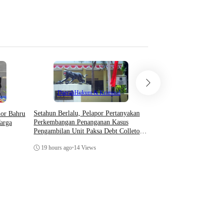
Teknologi
Daerah
Hukum & Kriminal
Asosiasi AI Bekali Apa
Setahun Berlalu, Pelapor Pertanyakan
hor Bahru
Optimalkan Kecerdasan
Perkembangan Penanganan Kasus
arga
Dukung Kinerja
Pengambilan Unit Paksa Debt Colletor
Di Polsek Jonggol
Thursday, 6 August 202
19 hours ago
•
14 Views