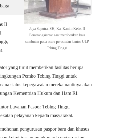
mbaga
s II
Jaya Saputra, SH, Ka. Kanim Kelas II
i
Pematangsiantar saat memberikan kata
ggi,
sambutan pada acara peresmian kantor ULP
Tebing Tinggi
na
ator yang turut memberikan fasilitas berupa
lingkungan Pemko Tebing Tinggi untuk
imana status kepegawaian mereka nantinya akan
ngkungan Kementrian Hukum dan Ham RI.
antor Layanan Paspor Tebing Tinggi
ekatan pelayanan kepada masyarakat.
ermohonan pengurusan paspor baru dan khusus
nan keimigrasian untuk warga negara asing