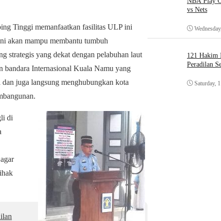
NBA Play O
vs Nets
ng Tinggi memanfaatkan fasilitas ULP ini
Wednesday,
 ini akan mampu membantu tumbuh
 strategis yang dekat dengan pelabuhan laut
121 Hakim D
Peradilan S
bandara Internasional Kuala Namu yang
ol dan juga langsung menghubungkan kota
Saturday, 
embangunan.
i di
a
 agar
ihak
ilan