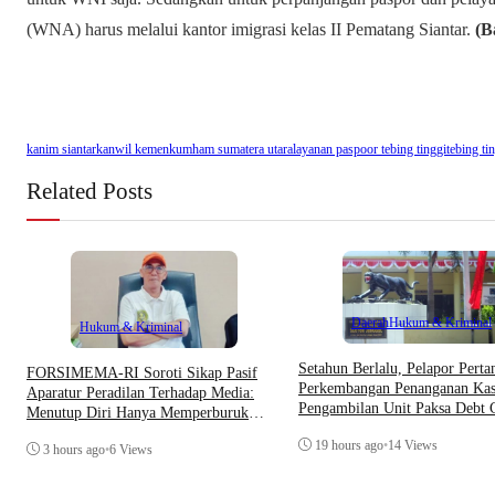
(WNA) harus melalui kantor imigrasi kelas II Pematang Siantar.
(B
kanim siantar
kanwil kemenkumham sumatera utara
layanan paspoor tebing tinggi
tebing ti
Related Posts
Daerah
Hukum & Kriminal
Hukum & Kriminal
Setahun Berlalu, Pelapor Pert
​FORSIMEMA-RI Soroti Sikap Pasif
Perkembangan Penanganan Kas
Aparatur Peradilan Terhadap Media:
Pengambilan Unit Paksa Debt C
Menutup Diri Hanya Memperburuk
Di Polsek Jonggol
Citra Lembaga
19 hours ago
•
14 Views
3 hours ago
•
6 Views