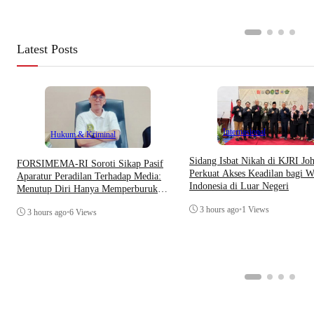
Latest Posts
Internasional
Hukum & Kriminal
Sidang Isbat Nikah di KJRI Jo
​FORSIMEMA-RI Soroti Sikap Pasif
Perkuat Akses Keadilan bagi W
Aparatur Peradilan Terhadap Media:
Indonesia di Luar Negeri
Menutup Diri Hanya Memperburuk
Citra Lembaga
3 hours ago
•
1 Views
3 hours ago
•
6 Views