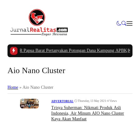
ua PIDAR Papua Barat Pertanyakan Potongan Dana Kampung APBK
|
Kasus Dug
Aio Nano Cluster
Home
»
Aio Nano Cluster
•
Thursday, 13 May 2021
•
4 Views
ADVERTORIAL
Trisya Suherman: Nikmati Produk Asli
Indonesia, Air Minum AIO Nano Cluster
Kaya Akan Manfaat