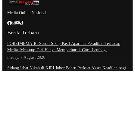
Media Online Nasional
Berita Terbaru
​FORSIMEMA-RI Soroti Sikap Pasif Aparatur Peradilan Terhadap
Media: Menutup Diri Hanya Memperburuk Citra Lembaga
Friday, 7 August 2026
Sidang Isbat Nikah di KJRI Johor Bahru Perkuat Akses Keadilan bagi
Warga Indonesia di Luar Negeri
Friday, 7 August 2026
Setahun Berlalu, Pelapor Pertanyakan Perkembangan Penanganan
Kasus Pengambilan Unit Paksa Debt Colletor Di Polsek Jonggol
Thursday, 6 August 2026
Kategori
Advertorial
Daerah
Ekonomi
Foto
Hiburan
Hukum & Kriminal
Indeks Berita
Inspiratif
Internasional