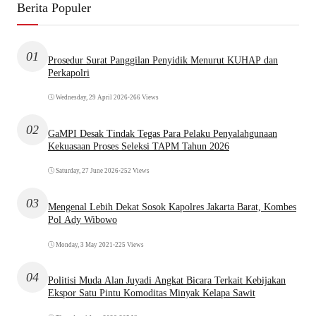
Berita Populer
01
Prosedur Surat Panggilan Penyidik Menurut KUHAP dan
Perkapolri
Wednesday, 29 April 2026
•
266 Views
02
GaMPI Desak Tindak Tegas Para Pelaku Penyalahgunaan
Kekuasaan Proses Seleksi TAPM Tahun 2026
Saturday, 27 June 2026
•
252 Views
03
Mengenal Lebih Dekat Sosok Kapolres Jakarta Barat, Kombes
Pol Ady Wibowo
Monday, 3 May 2021
•
225 Views
04
Politisi Muda Alan Juyadi Angkat Bicara Terkait Kebijakan
Ekspor Satu Pintu Komoditas Minyak Kelapa Sawit