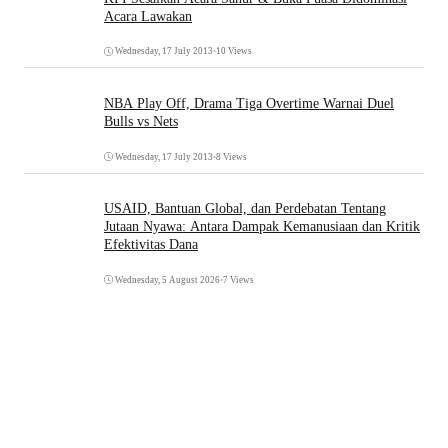
Acara Lawakan
Wednesday, 17 July 2013
•
10 Views
NBA Play Off, Drama Tiga Overtime Warnai Duel
Bulls vs Nets
Wednesday, 17 July 2013
•
8 Views
USAID, Bantuan Global, dan Perdebatan Tentang
Jutaan Nyawa: Antara Dampak Kemanusiaan dan Kritik
Efektivitas Dana
Wednesday, 5 August 2026
•
7 Views