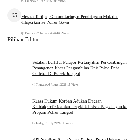
Thursday, 4 June 2026
•
205 Views
05
Merasa Tertipu, Oknum Jaringan Pembiayaan Moladin
dilaporkan ke Polres Gowa
Tuesday, 27 January 2026
•
163 Views
Pilihan Editor
Setahun Berlalu, Pelapor Pertanyakan Perkembangan
Penanganan Kasus Pengambilan Unit Paksa Debt
Colletor Di Polsek Jonggol
Thursday, 6 August 2026
•
15 Views
Kuasa Hukum Korban Adukan Dugaan
Ketidakprofesionalan Penyidik Polsek Pagedangan ke
Propam Polres Tangsel
Friday, 31 July 2026
•
10 Views
KPI Sesalkan Acara Sahur & Buka Puasa Didominasi