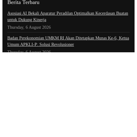
Berita Terbaru
Asosiasi AI Bekali Aparatur Peradilan Optimalkan Kecerdasan Buatan
untuk Dukung Kinerja
Thursday, 6 August 2026
Badan Perekonomian UMKM RI Akan Ditetapkan Munas Ke-6, Ketua
Umum APKLI-P: Solusi Revolusioner
Thursday, 6 August 2026
Teori Sosial Denny JA Tentang Aksi Demonstrasi Yang Berujung Pada
Kerusuhan
Thursday, 6 August 2026
Kategori
Advertorial
Daerah
Ekonomi
Foto
Hiburan
Hukum & Kriminal
Indeks Berita
Inspiratif
Internasional
Kepolisian
Nasional
Olahraga
Opini
Opini & Inspirasi
Otomotif
Pariwisata
Politik
Teknologi
Tokoh & Organisasi
Tautan