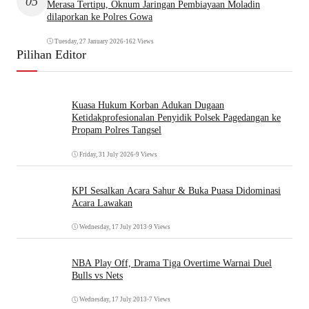
05
Merasa Tertipu, Oknum Jaringan Pembiayaan Moladin
dilaporkan ke Polres Gowa
Tuesday, 27 January 2026
•
162 Views
Pilihan Editor
Kuasa Hukum Korban Adukan Dugaan
Ketidakprofesionalan Penyidik Polsek Pagedangan ke
Propam Polres Tangsel
Friday, 31 July 2026
•
9 Views
KPI Sesalkan Acara Sahur & Buka Puasa Didominasi
Acara Lawakan
Wednesday, 17 July 2013
•
9 Views
NBA Play Off, Drama Tiga Overtime Warnai Duel
Bulls vs Nets
Wednesday, 17 July 2013
•
7 Views