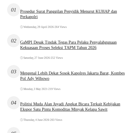
01
Prosedur Surat Panggilan Penyidik Menurut KUHAP dan
Perkapolri
Wednesday, 29 April 2026
•
264 Views
02
GaMPI Desak Tindak Tegas Para Pelaku Penyalahgunaan
Kekuasaan Proses Seleksi TAPM Tahun 2026
Saturday, 27 June 2026
•
252 Views
03
Mengenal Lebih Dekat Sosok Kapolres Jakarta Barat, Kombes
Pol Ady Wibowo
Monday, 3 May 2021
•
219 Views
04
Politisi Muda Alan Juyadi Angkat Bicara Terkait Kebijakan
Ekspor Satu Pintu Komoditas Minyak Kelapa Sawit
Thursday, 4 June 2026
•
203 Views