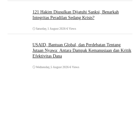
121 Hakim Diusulkan Dijatuhi Sanksi, Benarkah
Integritas Peradilan Sedang Krisis?
Saturday, 1 August 2026
•
6 Views
USAID, Bantuan Global, dan Perdebatan Tentang
Jutaan Nyawa: Antara Dampak Kemanusiaan dan Kritik
Efektivitas Dana
Wednesday, 5 August 2026
•
6 Views