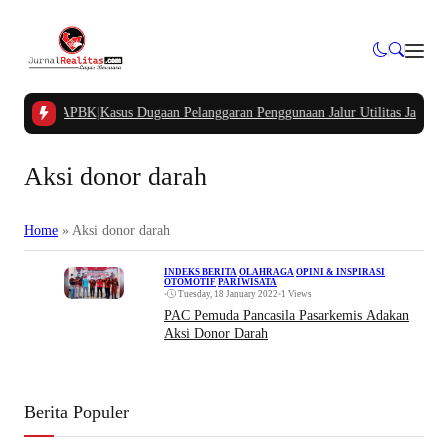
Kampung APBK
|
Kasus Dugaan Pelanggaran Penggunaan Jalur Utilitas Jababeka 
Aksi donor darah
Home
»
Aksi donor darah
INDEKS BERITA
|
OLAHRAGA
|
OPINI & INSPIRASI
|
OTOMOTIF
|
PARIWISATA
•
Tuesday, 18 January 2022
•
1 Views
PAC Pemuda Pancasila Pasarkemis Adakan
Aksi Donor Darah
Berita Populer