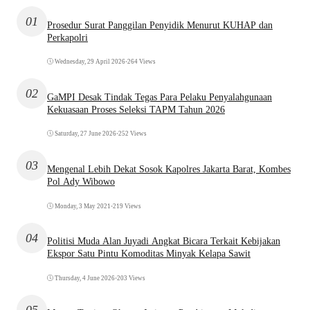
01
Prosedur Surat Panggilan Penyidik Menurut KUHAP dan
Perkapolri
Wednesday, 29 April 2026
•
264 Views
02
GaMPI Desak Tindak Tegas Para Pelaku Penyalahgunaan
Kekuasaan Proses Seleksi TAPM Tahun 2026
Saturday, 27 June 2026
•
252 Views
03
Mengenal Lebih Dekat Sosok Kapolres Jakarta Barat, Kombes
Pol Ady Wibowo
Monday, 3 May 2021
•
219 Views
04
Politisi Muda Alan Juyadi Angkat Bicara Terkait Kebijakan
Ekspor Satu Pintu Komoditas Minyak Kelapa Sawit
Thursday, 4 June 2026
•
203 Views
05