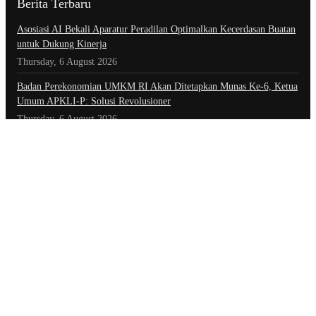
Berita Terbaru
Asosiasi AI Bekali Aparatur Peradilan Optimalkan Kecerdasan Buatan
untuk Dukung Kinerja
Thursday, 6 August 2026
Badan Perekonomian UMKM RI Akan Ditetapkan Munas Ke-6, Ketua
Umum APKLI-P: Solusi Revolusioner
Thursday, 6 August 2026
Teori Sosial Denny JA Tentang Aksi Demonstrasi Yang Berujung Pada
Kerusuhan
Thursday, 6 August 2026
Kategori
Advertorial
Daerah
Ekonomi
Foto
Hiburan
Hukum & Kriminal
Indeks Berita
Inspiratif
Internasional
Kepolisian
Nasional
Olahraga
Opini
Opini & Inspirasi
Otomotif
Pariwisata
Politik
Teknologi
Tokoh & Organisasi
Tautan