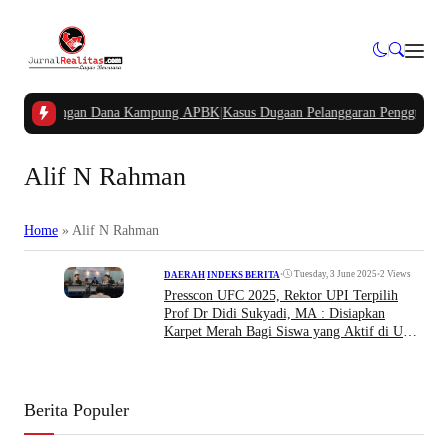
akan Potongan Dana Kampung APBK
|
Kasus Dugaan Pelanggaran Penggunaan Jalu
Alif N Rahman
Home
»
Alif N Rahman
•
Tuesday, 3 June 2025
•
2 Views
DAERAH
|
INDEKS BERITA
Presscon UFC 2025, Rektor UPI Terpilih
Prof Dr Didi Sukyadi, MA : Disiapkan
Karpet Merah Bagi Siswa yang Aktif di UKS
Untuk masuk UPI Jalur Khusus
Berita Populer