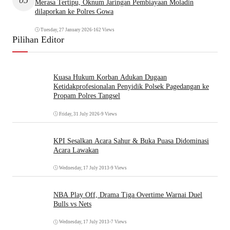
Merasa Tertipu, Oknum Jaringan Pembiayaan Moladin
dilaporkan ke Polres Gowa
Tuesday, 27 January 2026
•
162 Views
Pilihan Editor
Kuasa Hukum Korban Adukan Dugaan
Ketidakprofesionalan Penyidik Polsek Pagedangan ke
Propam Polres Tangsel
Friday, 31 July 2026
•
9 Views
KPI Sesalkan Acara Sahur & Buka Puasa Didominasi
Acara Lawakan
Wednesday, 17 July 2013
•
9 Views
NBA Play Off, Drama Tiga Overtime Warnai Duel
Bulls vs Nets
Wednesday, 17 July 2013
•
7 Views