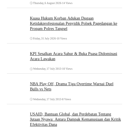
Thursday, 6 August 2026
•
14 Views
Kuasa Hukum Korban Adukan Dugaan
Ketidakprofesionalan Penyidik Polsek Pagedangan ke
Propam Polres Tangsel
Friday, 31 July 2026
•
10 Views
KPI Sesalkan Acara Sahur & Buka Puasa Didominasi
Acara Lawakan
Wednesday, 17 July 2013
•
10 Views
NBA Play Off, Drama Tiga Overtime Warnai Duel
Bulls vs Nets
Wednesday, 17 July 2013
•
8 Views
USAID, Bantuan Global, dan Perdebatan Tentang
Jutaan Nyawa: Antara Dampak Kemanusiaan dan Kritik
Efektivitas Dana