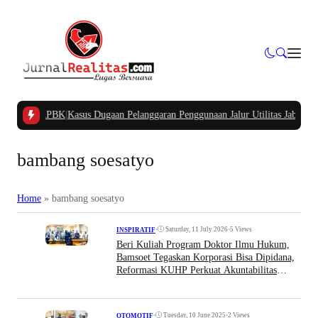
ampung APBK
|
Kasus Dugaan Pelanggaran Penggunaan Jalur Utilitas Jababeka R
bambang soesatyo
Home
»
bambang soesatyo
•
Saturday, 11 July 2026
•
5 Views
INSPIRATIF
Beri Kuliah Program Doktor Ilmu Hukum,
Bamsoet Tegaskan Korporasi Bisa Dipidana,
Reformasi KUHP Perkuat Akuntabilitas
Dunia Usaha
•
Tuesday, 10 June 2025
•
2 Views
OTOMOTIF