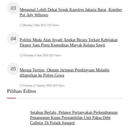
03
Mengenal Lebih Dekat Sosok Kapolres Jakarta Barat, Kombes
Pol Ady Wibowo
Monday, 3 May 2021
•
225 Views
04
Politisi Muda Alan Juyadi Angkat Bicara Terkait Kebijakan
Ekspor Satu Pintu Komoditas Minyak Kelapa Sawit
Thursday, 4 June 2026
•
205 Views
05
Merasa Tertipu, Oknum Jaringan Pembiayaan Moladin
dilaporkan ke Polres Gowa
Tuesday, 27 January 2026
•
163 Views
Pilihan Editor
Setahun Berlalu, Pelapor Pertanyakan Perkembangan
Penanganan Kasus Pengambilan Unit Paksa Debt
Colletor Di Polsek Jonggol