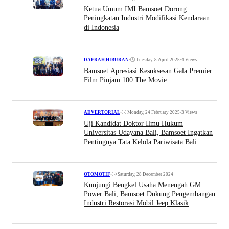
Ketua Umum IMI Bamsoet Dorong
Peningkatan Industri Modifikasi Kendaraan
di Indonesia
•
Tuesday, 8 April 2025
•
4 Views
DAERAH
|
HIBURAN
Bamsoet Apresiasi Kesuksesan Gala Premier
Film Pinjam 100 The Movie
•
Monday, 24 February 2025
•
3 Views
ADVERTORIAL
Uji Kandidat Doktor Ilmu Hukum
Universitas Udayana Bali, Bamsoet Ingatkan
Pentingnya Tata Kelola Pariwisata Bali
Berkelanjutan
•
Saturday, 28 December 2024
OTOMOTIF
Kunjungi Bengkel Usaha Menengah GM
Power Bali, Bamsoet Dukung Pengembangan
Industri Restorasi Mobil Jeep Klasik