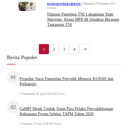
•
Monday, 19 December 2022
•
DAERAH
|
INDEKS BERITA
4 Views
Dukung Panglima TNI Laksamana Yudo
Margono, Ketua MPR RI Ingatkan Beragam
Tantangan TNI
1
2
3
4
Berita Populer
01
Prosedur Surat Panggilan Penyidik Menurut KUHAP dan
Perkapolri
Wednesday, 29 April 2026
•
265 Views
02
GaMPI Desak Tindak Tegas Para Pelaku Penyalahgunaan
Kekuasaan Proses Seleksi TAPM Tahun 2026
Saturday, 27 June 2026
•
252 Views