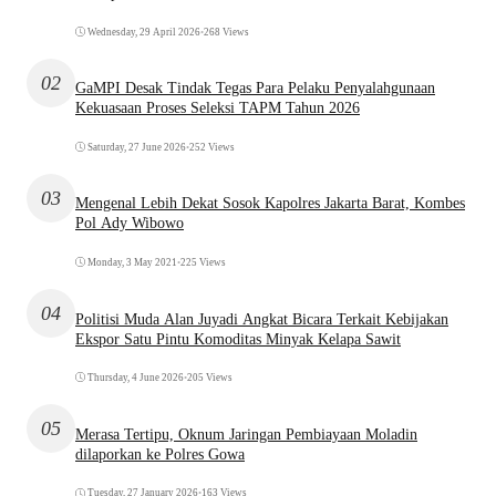
Wednesday, 29 April 2026
•
268 Views
02
GaMPI Desak Tindak Tegas Para Pelaku Penyalahgunaan
Kekuasaan Proses Seleksi TAPM Tahun 2026
Saturday, 27 June 2026
•
252 Views
03
Mengenal Lebih Dekat Sosok Kapolres Jakarta Barat, Kombes
Pol Ady Wibowo
Monday, 3 May 2021
•
225 Views
04
Politisi Muda Alan Juyadi Angkat Bicara Terkait Kebijakan
Ekspor Satu Pintu Komoditas Minyak Kelapa Sawit
Thursday, 4 June 2026
•
205 Views
05
Merasa Tertipu, Oknum Jaringan Pembiayaan Moladin
dilaporkan ke Polres Gowa
Tuesday, 27 January 2026
•
163 Views