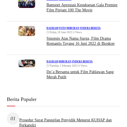
Bamsoet Apresiasi Kesuksesan Gala Premier
Film Pinjam 100 The Movie
•
DAERAH
|
FOTO
|
HIBURAN
|
INDEKS BERITA
Friday, 10 June 2022
•
5 Views
Sinopsis Atas Nama Surga, Film Drama
Romantis Tayang 16 Juni 2022 di Bioskop
•
DAERAH
|
HIBURAN
|
INDEKS BERITA
Tuesday, 1 February 2022
•
2 Views
Do’a Bersama untuk Film Pahlawan Sang
Merah Putih
Berita Populer
01
Prosedur Surat Panggilan Penyidik Menurut KUHAP dan
Perkapolri