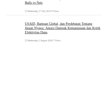
Bulls vs Nets
Wednesday, 17 July 2013
•
9 Views
USAID, Bantuan Global, dan Perdebatan Tentang
Jutaan Nyawa: Antara Dampak Kemanusiaan dan Kritik
Efektivitas Dana
Wednesday, 5 August 2026
•
7 Views