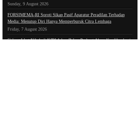
Sunday, 9 August 2026
​FORSIMEMA-RI Soroti Sikap Pasif Aparatur Peradilan Terhadap
Media: Menutup Diri Hanya Memperburuk Citra Lembaga
Friday, 7 August 2026
Sidang Isbat Nikah di KJRI Johor Bahru Perkuat Akses Keadilan bagi
Warga Indonesia di Luar Negeri
Friday, 7 August 2026
Kategori
Advertorial
Daerah
Ekonomi
Foto
Hiburan
Hukum & Kriminal
Indeks Berita
Inspiratif
Internasional
Kepolisian
Nasional
Olahraga
Opini
Opini & Inspirasi
Otomotif
Pariwisata
Politik
Teknologi
Tokoh & Organisasi
Tautan
Pedoman Pemberitaan Media Siber
Redaksi
Tarif Iklan