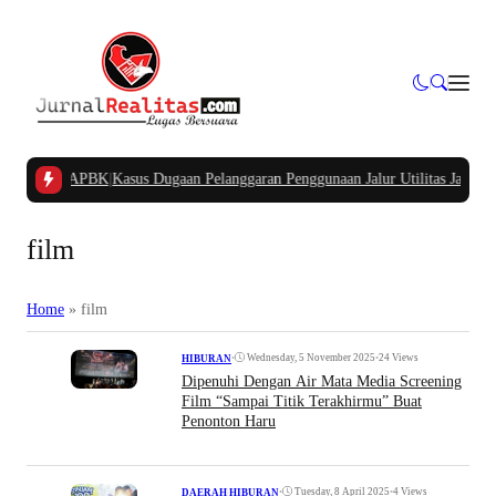
Kampung APBK
|
Kasus Dugaan Pelanggaran Penggunaan Jalur Utilitas Jababeka R
film
Home
»
film
•
Wednesday, 5 November 2025
•
24 Views
HIBURAN
Dipenuhi Dengan Air Mata Media Screening
Film “Sampai Titik Terakhirmu” Buat
Penonton Haru
•
Tuesday, 8 April 2025
•
4 Views
DAERAH
|
HIBURAN