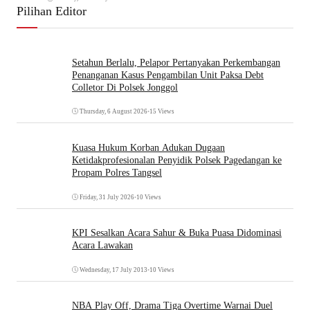
Pilihan Editor
Setahun Berlalu, Pelapor Pertanyakan Perkembangan
Penanganan Kasus Pengambilan Unit Paksa Debt
Colletor Di Polsek Jonggol
Thursday, 6 August 2026
•
15 Views
Kuasa Hukum Korban Adukan Dugaan
Ketidakprofesionalan Penyidik Polsek Pagedangan ke
Propam Polres Tangsel
Friday, 31 July 2026
•
10 Views
KPI Sesalkan Acara Sahur & Buka Puasa Didominasi
Acara Lawakan
Wednesday, 17 July 2013
•
10 Views
NBA Play Off, Drama Tiga Overtime Warnai Duel