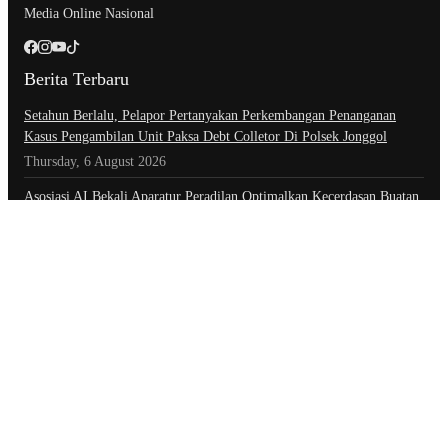
Media Online Nasional
Berita Terbaru
Setahun Berlalu, Pelapor Pertanyakan Perkembangan Penanganan
Kasus Pengambilan Unit Paksa Debt Colletor Di Polsek Jonggol
Thursday, 6 August 2026
Asosiasi AI Bekali Aparatur Peradilan Optimalkan Kecerdasan Buatan
untuk Dukung Kinerja
Thursday, 6 August 2026
Badan Perekonomian UMKM RI Akan Ditetapkan Munas Ke-6, Ketua
Umum APKLI-P: Solusi Revolusioner
Thursday, 6 August 2026
Kategori
Advertorial
Daerah
Ekonomi
Foto
Hiburan
Hukum & Kriminal
Indeks Berita
Inspiratif
Internasional
Kepolisian
Nasional
Olahraga
Opini
Opini & Inspirasi