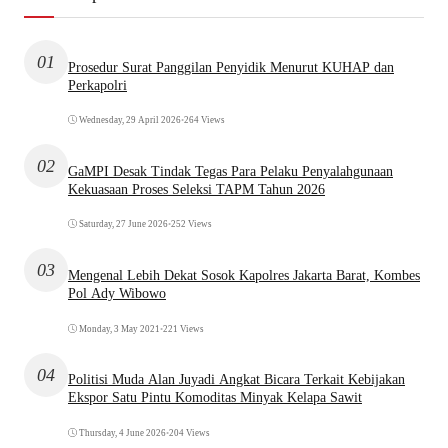
01
Prosedur Surat Panggilan Penyidik Menurut KUHAP dan
Perkapolri
Wednesday, 29 April 2026
•
264 Views
02
GaMPI Desak Tindak Tegas Para Pelaku Penyalahgunaan
Kekuasaan Proses Seleksi TAPM Tahun 2026
Saturday, 27 June 2026
•
252 Views
03
Mengenal Lebih Dekat Sosok Kapolres Jakarta Barat, Kombes
Pol Ady Wibowo
Monday, 3 May 2021
•
221 Views
04
Politisi Muda Alan Juyadi Angkat Bicara Terkait Kebijakan
Ekspor Satu Pintu Komoditas Minyak Kelapa Sawit
Thursday, 4 June 2026
•
204 Views