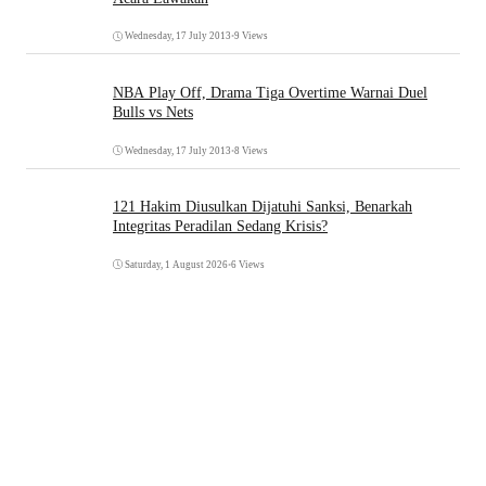
Wednesday, 17 July 2013
•
9 Views
NBA Play Off, Drama Tiga Overtime Warnai Duel
Bulls vs Nets
Wednesday, 17 July 2013
•
8 Views
121 Hakim Diusulkan Dijatuhi Sanksi, Benarkah
Integritas Peradilan Sedang Krisis?
Saturday, 1 August 2026
•
6 Views