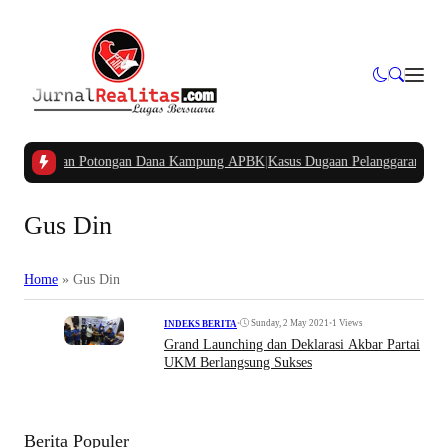
ertanyakan Potongan Dana Kampung APBK
|
Kasus Dugaan Pelanggaran Penggun
Gus Din
Home
»
Gus Din
•
Sunday, 2 May 2021
•
1 Views
INDEKS BERITA
Grand Launching dan Deklarasi Akbar Partai
UKM Berlangsung Sukses
Berita Populer