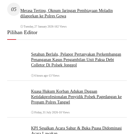
05
Merasa Tertipu, Oknum Jaringan Pembiayaan Moladin
dilaporkan ke Polres Gowa
Tuesday, 27 January 2026
•
162 Views
Pilihan Editor
Setahun Berlalu, Pelapor Pertanyakan Perkembangan
Penanganan Kasus Pengambilan Unit Paksa Debt
Colletor Di Polsek Jonggol
6 hours ago
•
13 Views
Kuasa Hukum Korban Adukan Dugaan
Ketidakprofesionalan Penyidik Polsek Pagedangan ke
Propam Polres Tangsel
Friday, 31 July 2026
•
10 Views
KPI Sesalkan Acara Sahur & Buka Puasa Didominasi
Acara Lawakan