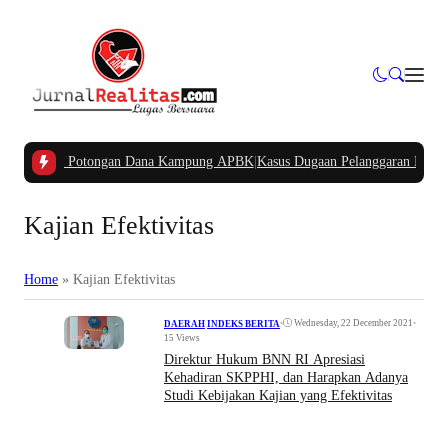
rtanyakan Potongan Dana Kampung APBK
|
Kasus Dugaan Pelanggaran Penggunaa
Kajian Efektivitas
Home
»
Kajian Efektivitas
•
Wednesday, 22 December 2021
•
DAERAH
|
INDEKS BERITA
15 Views
Direktur Hukum BNN RI Apresiasi
Kehadiran SKPPHI, dan Harapkan Adanya
Studi Kebijakan Kajian yang Efektivitas