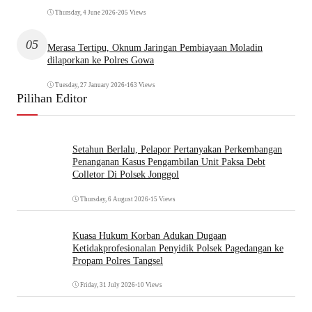
Thursday, 4 June 2026
•
205 Views
05
Merasa Tertipu, Oknum Jaringan Pembiayaan Moladin
dilaporkan ke Polres Gowa
Tuesday, 27 January 2026
•
163 Views
Pilihan Editor
Setahun Berlalu, Pelapor Pertanyakan Perkembangan
Penanganan Kasus Pengambilan Unit Paksa Debt
Colletor Di Polsek Jonggol
Thursday, 6 August 2026
•
15 Views
Kuasa Hukum Korban Adukan Dugaan
Ketidakprofesionalan Penyidik Polsek Pagedangan ke
Propam Polres Tangsel
Friday, 31 July 2026
•
10 Views