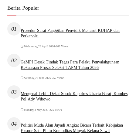
Berita Populer
01
Prosedur Surat Panggilan Penyidik Menurut KUHAP dan
Perkapolri
Wednesday, 29 April 2026
•
268 Views
02
GaMPI Desak Tindak Tegas Para Pelaku Penyalahgunaan
Kekuasaan Proses Seleksi TAPM Tahun 2026
Saturday, 27 June 2026
•
252 Views
03
Mengenal Lebih Dekat Sosok Kapolres Jakarta Barat, Kombes
Pol Ady Wibowo
Monday, 3 May 2021
•
225 Views
04
Politisi Muda Alan Juyadi Angkat Bicara Terkait Kebijakan
Ekspor Satu Pintu Komoditas Minyak Kelapa Sawit