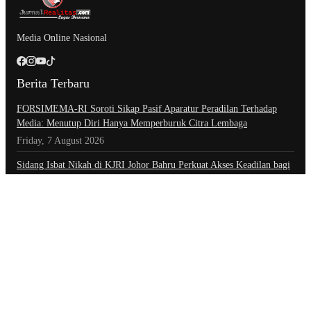
Media Online Nasional
Berita Terbaru
​FORSIMEMA-RI Soroti Sikap Pasif Aparatur Peradilan Terhadap
Media: Menutup Diri Hanya Memperburuk Citra Lembaga
Friday, 7 August 2026
Sidang Isbat Nikah di KJRI Johor Bahru Perkuat Akses Keadilan bagi
Warga Indonesia di Luar Negeri
Friday, 7 August 2026
Setahun Berlalu, Pelapor Pertanyakan Perkembangan Penanganan
Kasus Pengambilan Unit Paksa Debt Colletor Di Polsek Jonggol
Thursday, 6 August 2026
Kategori
Advertorial
Daerah
Ekonomi
Foto
Hiburan
Hukum & Kriminal
Indeks Berita
Inspiratif
Internasional