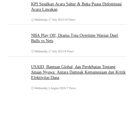
KPI Sesalkan Acara Sahur & Buka Puasa Didominasi
Acara Lawakan
Wednesday, 17 July 2013
•
10 Views
NBA Play Off, Drama Tiga Overtime Warnai Duel
Bulls vs Nets
Wednesday, 17 July 2013
•
9 Views
USAID, Bantuan Global, dan Perdebatan Tentang
Jutaan Nyawa: Antara Dampak Kemanusiaan dan Kritik
Efektivitas Dana
Wednesday, 5 August 2026
•
7 Views