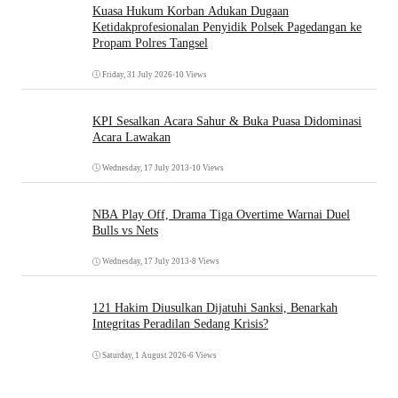
Kuasa Hukum Korban Adukan Dugaan
Ketidakprofesionalan Penyidik Polsek Pagedangan ke
Propam Polres Tangsel
Friday, 31 July 2026
•
10 Views
KPI Sesalkan Acara Sahur & Buka Puasa Didominasi
Acara Lawakan
Wednesday, 17 July 2013
•
10 Views
NBA Play Off, Drama Tiga Overtime Warnai Duel
Bulls vs Nets
Wednesday, 17 July 2013
•
8 Views
121 Hakim Diusulkan Dijatuhi Sanksi, Benarkah
Integritas Peradilan Sedang Krisis?
Saturday, 1 August 2026
•
6 Views