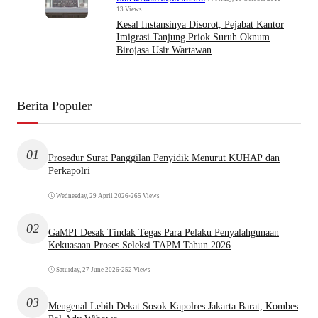
13 Views
Kesal Instansinya Disorot, Pejabat Kantor
Imigrasi Tanjung Priok Suruh Oknum
Birojasa Usir Wartawan
Berita Populer
01
Prosedur Surat Panggilan Penyidik Menurut KUHAP dan
Perkapolri
Wednesday, 29 April 2026
•
265 Views
02
GaMPI Desak Tindak Tegas Para Pelaku Penyalahgunaan
Kekuasaan Proses Seleksi TAPM Tahun 2026
Saturday, 27 June 2026
•
252 Views
03
Mengenal Lebih Dekat Sosok Kapolres Jakarta Barat, Kombes