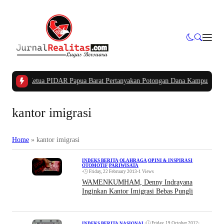
Pidana
|
Ketua PIDAR Papua Barat Pertanyakan Potongan Dana Kampung APB
kantor imigrasi
Home
»
kantor imigrasi
INDEKS BERITA
|
OLAHRAGA
|
OPINI & INSPIRASI
|
OTOMOTIF
|
PARIWISATA
•
Friday, 22 February 2013
•
1 Views
WAMENKUMHAM, Denny Indrayana
Inginkan Kantor Imigrasi Bebas Pungli
•
Friday, 19 October 2012
•
INDEKS BERITA
|
NASIONAL