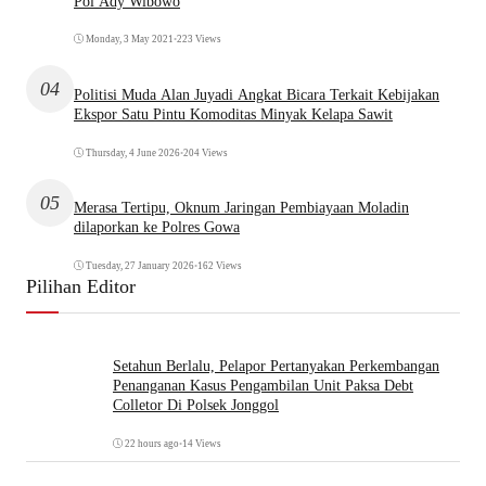
Pol Ady Wibowo
Monday, 3 May 2021
•
223 Views
04
Politisi Muda Alan Juyadi Angkat Bicara Terkait Kebijakan
Ekspor Satu Pintu Komoditas Minyak Kelapa Sawit
Thursday, 4 June 2026
•
204 Views
05
Merasa Tertipu, Oknum Jaringan Pembiayaan Moladin
dilaporkan ke Polres Gowa
Tuesday, 27 January 2026
•
162 Views
Pilihan Editor
Setahun Berlalu, Pelapor Pertanyakan Perkembangan
Penanganan Kasus Pengambilan Unit Paksa Debt
Colletor Di Polsek Jonggol
22 hours ago
•
14 Views