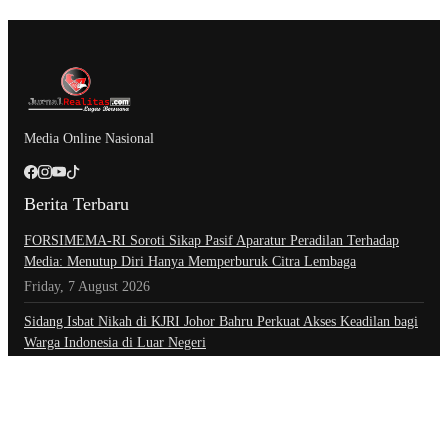
Media Online Nasional
Berita Terbaru
​FORSIMEMA-RI Soroti Sikap Pasif Aparatur Peradilan Terhadap
Media: Menutup Diri Hanya Memperburuk Citra Lembaga
Friday, 7 August 2026
Sidang Isbat Nikah di KJRI Johor Bahru Perkuat Akses Keadilan bagi
Warga Indonesia di Luar Negeri
Friday, 7 August 2026
Setahun Berlalu, Pelapor Pertanyakan Perkembangan Penanganan
Kasus Pengambilan Unit Paksa Debt Colletor Di Polsek Jonggol