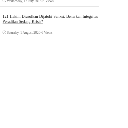
Wednesday, 17 July 2013
•
8 Views
121 Hakim Diusulkan Dijatuhi Sanksi, Benarkah Integritas
Peradilan Sedang Krisis?
Saturday, 1 August 2026
•
6 Views