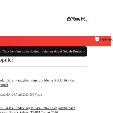
×
ke Penyidikan
|
Belum Setahun Aspal Sudah Rusak, Ketua PIDAR Papua Barat Mi
opuler
edur Surat Panggilan Penyidik Menurut KUHAP dan
apolri
dnesday, 29 April 2026
•
265 Views
I Desak Tindak Tegas Para Pelaku Penyalahgunaan
asaan Proses Seleksi TAPM Tahun 2026