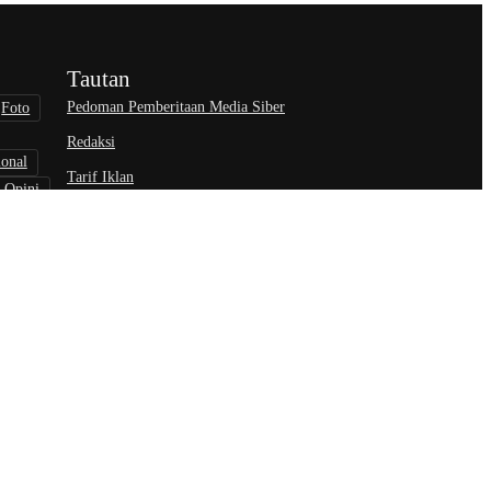
Tautan
Pedoman Pemberitaan Media Siber
Foto
Redaksi
ional
Tarif Iklan
Opini
wisata
nisasi