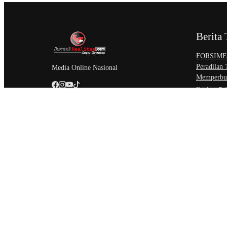
Berita 
​FORSIMEM
Peradilan
Media Online Nasional
Memperbur
Friday, 7 
Sidang Isb
Akses Kead
Negeri
Friday, 7 
Setahun Be
Perkemban
Unit Paksa
Thursday,