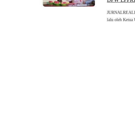
DPW LPPKI 
JURNALREALITA
lalu oleh Ketu