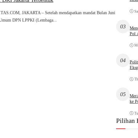
DKI Jakarta Terbentuk
Sa
S.COM, JAKARTA – Setelah mendapatkan mandat Bulan Juni
a Umum DPN LPPKI (Lembaga...
03
Meng
Pol
Mo
04
Poli
Eksp
Th
05
Mera
ke P
Tu
Pilihan 