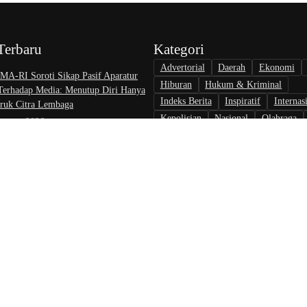
Terbaru
Kategori
Advertorial
Daerah
Ekonomi
A-RI Soroti Sikap Pasif Aparatur
Hiburan
Hukum & Kriminal
 Terhadap Media: Menutup Diri Hanya
Indeks Berita
Inspiratif
Internas
uk Citra Lembaga
Kepolisian
Nasional
Olahraga
August 2026
Opini & Inspirasi
Otomotif
Pari
at Nikah di KJRI Johor Bahru Perkuat
Politik
Teknologi
Tokoh & Orga
ilan bagi Warga Indonesia di Luar
August 2026
rlalu, Pelapor Pertanyakan
gan Penanganan Kasus Pengambilan
 Debt Colletor Di Polsek Jonggol
 6 August 2026