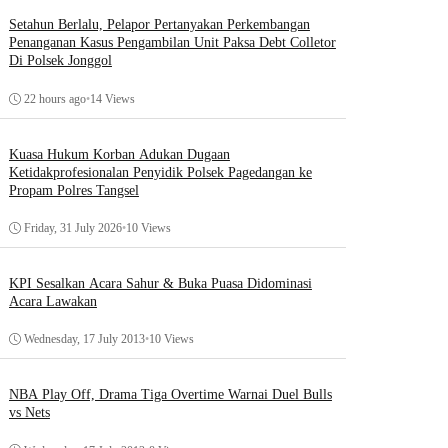
Setahun Berlalu, Pelapor Pertanyakan Perkembangan
Penanganan Kasus Pengambilan Unit Paksa Debt Colletor
Di Polsek Jonggol
22 hours ago
•
14 Views
Kuasa Hukum Korban Adukan Dugaan
Ketidakprofesionalan Penyidik Polsek Pagedangan ke
Propam Polres Tangsel
Friday, 31 July 2026
•
10 Views
KPI Sesalkan Acara Sahur & Buka Puasa Didominasi
Acara Lawakan
Wednesday, 17 July 2013
•
10 Views
NBA Play Off, Drama Tiga Overtime Warnai Duel Bulls
vs Nets