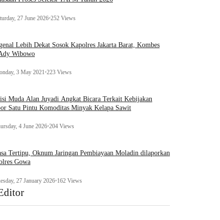
turday, 27 June 2026
•
252 Views
enal Lebih Dekat Sosok Kapolres Jakarta Barat, Kombes
 Ady Wibowo
nday, 3 May 2021
•
223 Views
tisi Muda Alan Juyadi Angkat Bicara Terkait Kebijakan
or Satu Pintu Komoditas Minyak Kelapa Sawit
ursday, 4 June 2026
•
204 Views
sa Tertipu, Oknum Jaringan Pembiayaan Moladin dilaporkan
olres Gowa
esday, 27 January 2026
•
162 Views
Editor