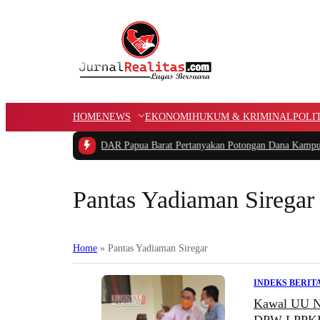
HOME
NEWS
EKONOMI
HUKUM & KRIMINAL
POLI
n Pidana
|
Ketua PIDAR Papua Barat Pertanyakan Potongan Dana Kampung A
Pantas Yadiaman Siregar
Home
»
Pantas Yadiaman Siregar
INDEKS BERIT
Kawal UU No