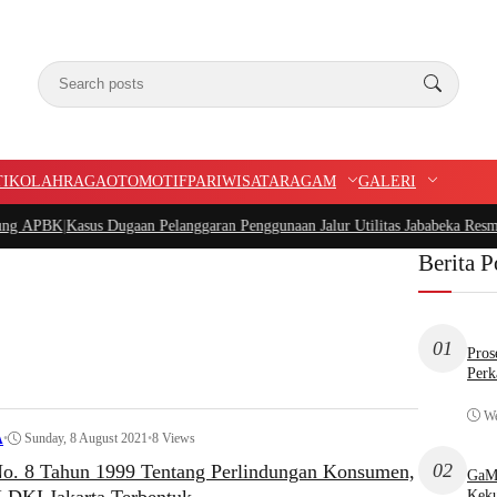
TIK
OLAHRAGA
OTOMOTIF
PARIWISATA
RAGAM
GALERI
PBK
|
Kasus Dugaan Pelanggaran Penggunaan Jalur Utilitas Jababeka Resmi Naik 
Berita P
01
Pros
Perk
We
•
Sunday, 8 August 2021
•
8 Views
A
02
. 8 Tahun 1999 Tentang Perlindungan Konsumen,
GaMP
Keku