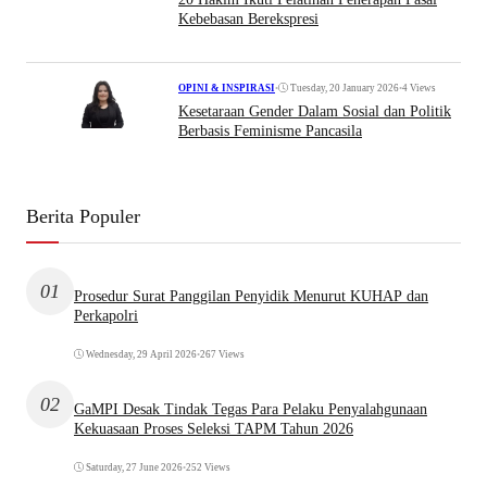
Kebebasan Berekspresi
•
Tuesday, 20 January 2026
•
4 Views
OPINI & INSPIRASI
Kesetaraan Gender Dalam Sosial dan Politik
Berbasis Feminisme Pancasila
Berita Populer
01
Prosedur Surat Panggilan Penyidik Menurut KUHAP dan
Perkapolri
Wednesday, 29 April 2026
•
267 Views
02
GaMPI Desak Tindak Tegas Para Pelaku Penyalahgunaan
Kekuasaan Proses Seleksi TAPM Tahun 2026
Saturday, 27 June 2026
•
252 Views