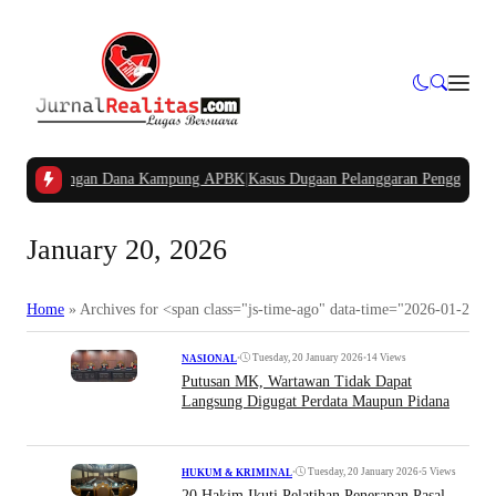
akan Potongan Dana Kampung APBK
|
Kasus Dugaan Pelanggaran Penggunaan Jalu
January 20, 2026
Home
»
Archives for <span class="js-time-ago" data-time="2026-01-20T
•
Tuesday, 20 January 2026
•
14 Views
NASIONAL
Putusan MK, Wartawan Tidak Dapat
Langsung Digugat Perdata Maupun Pidana
•
Tuesday, 20 January 2026
•
5 Views
HUKUM & KRIMINAL
20 Hakim Ikuti Pelatihan Penerapan Pasal