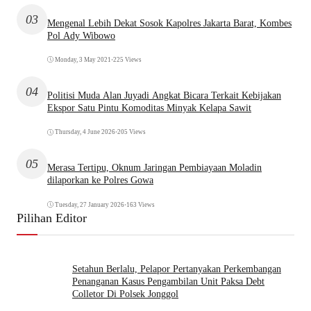
03
Mengenal Lebih Dekat Sosok Kapolres Jakarta Barat, Kombes
Pol Ady Wibowo
Monday, 3 May 2021
•
225 Views
04
Politisi Muda Alan Juyadi Angkat Bicara Terkait Kebijakan
Ekspor Satu Pintu Komoditas Minyak Kelapa Sawit
Thursday, 4 June 2026
•
205 Views
05
Merasa Tertipu, Oknum Jaringan Pembiayaan Moladin
dilaporkan ke Polres Gowa
Tuesday, 27 January 2026
•
163 Views
Pilihan Editor
Setahun Berlalu, Pelapor Pertanyakan Perkembangan
Penanganan Kasus Pengambilan Unit Paksa Debt
Colletor Di Polsek Jonggol