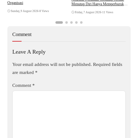
Organisasi
W
Menutup Diri Hanya Memperburuk
Citra Lembaga
Sunday, 9 August 2026
•
8 Views
Friday, 7 August 2026
•
11 Views
Comment
Leave A Reply
Your email address will not be published.
Required fields
are marked
*
Comment
*