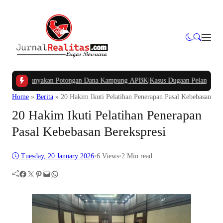
t Pertanyakan Potongan Dana Kampung APBK
|
Kasus Dugaan Pelanggaran Pengg
Home
»
Berita
»
20 Hakim Ikuti Pelatihan Penerapan Pasal Kebebasan Ber
20 Hakim Ikuti Pelatihan Penerapan
Pasal Kebebasan Berekspresi
Tuesday, 20 January 2026
•
6
Views
•
2 Min read
Facebook
Twitter
Pinterest
Mail
WhatsApp