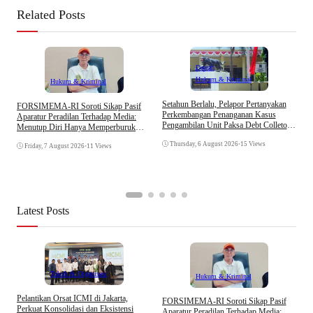
Related Posts
Daerah
Hukum & Kriminal
Hukum & Kriminal
D
Setahun Berlalu, Pelapor Pertanyakan
​FORSIMEMA-RI Soroti Sikap Pasif
B
Perkembangan Penanganan Kasus
Aparatur Peradilan Terhadap Media:
K
Pengambilan Unit Paksa Debt Colletor
Menutup Diri Hanya Memperburuk
Di Polsek Jonggol
Citra Lembaga
Thursday, 6 August 2026
•
15 Views
Friday, 7 August 2026
•
11 Views
Latest Posts
Tokoh & Organisasi
Hukum & Kriminal
Pelantikan Orsat ICMI di Jakarta,
S
​FORSIMEMA-RI Soroti Sikap Pasif
Perkuat Konsolidasi dan Eksistensi
B
Aparatur Peradilan Terhadap Media: