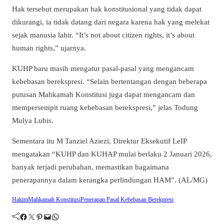
Hak tersebut merupakan hak konstitusional yang tidak dapat
dikurangi, ia tidak datang dari negara karena hak yang melekat
sejak manusia lahir. “It’s not about citizen rights, it’s about
human rights,” ujarnya.
KUHP baru masih mengatur pasal-pasal yang mengancam
kebebasan berekspresi. “Selain bertentangan dengan beberapa
putusan Mahkamah Konstitusi juga dapat mengancam dan
mempersempit ruang kebebasan berekspresi,” jelas Todung
Mulya Lubis.
Sementara itu M Tanziel Aziezi, Direktur Eksekutif LeIP
mengatakan “KUHP dan KUHAP mulai berlaku 2 Januari 2026,
banyak terjadi perubahan, memastikan bagaimana
penerapannya dalam kerangka perlindungan HAM”. (AL/MG)
Hakim
Mahkamah Konstitusi
Penerapan Pasal Kebebasan Berekpresi
Facebook
Twitter
Pinterest
Mail
WhatsApp