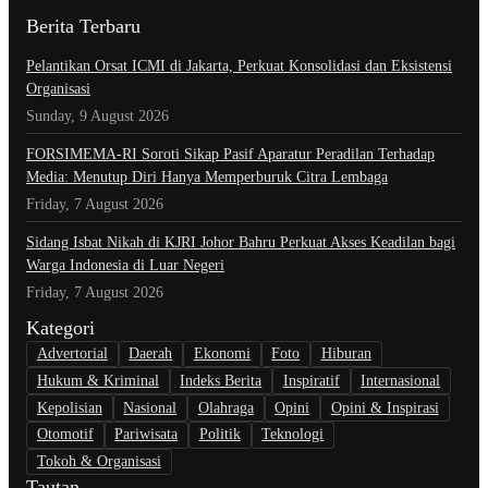
Berita Terbaru
Pelantikan Orsat ICMI di Jakarta, Perkuat Konsolidasi dan Eksistensi
Organisasi
Sunday, 9 August 2026
​FORSIMEMA-RI Soroti Sikap Pasif Aparatur Peradilan Terhadap
Media: Menutup Diri Hanya Memperburuk Citra Lembaga
Friday, 7 August 2026
Sidang Isbat Nikah di KJRI Johor Bahru Perkuat Akses Keadilan bagi
Warga Indonesia di Luar Negeri
Friday, 7 August 2026
Kategori
Advertorial
Daerah
Ekonomi
Foto
Hiburan
Hukum & Kriminal
Indeks Berita
Inspiratif
Internasional
Kepolisian
Nasional
Olahraga
Opini
Opini & Inspirasi
Otomotif
Pariwisata
Politik
Teknologi
Tokoh & Organisasi
Tautan