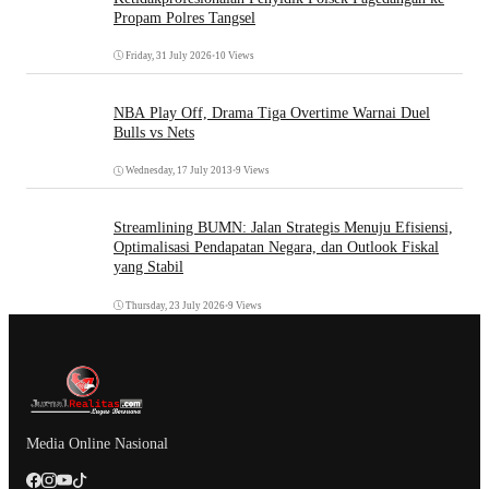
Propam Polres Tangsel
Friday, 31 July 2026
•
10 Views
NBA Play Off, Drama Tiga Overtime Warnai Duel
Bulls vs Nets
Wednesday, 17 July 2013
•
9 Views
Streamlining BUMN: Jalan Strategis Menuju Efisiensi,
Optimalisasi Pendapatan Negara, dan Outlook Fiskal
yang Stabil
Thursday, 23 July 2026
•
9 Views
Media Online Nasional