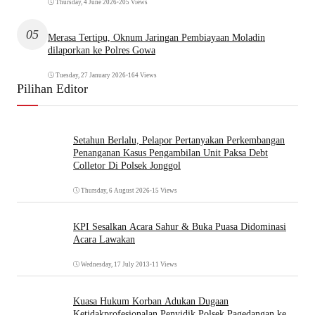
Thursday, 4 June 2026
•
205 Views
05
Merasa Tertipu, Oknum Jaringan Pembiayaan Moladin
dilaporkan ke Polres Gowa
Tuesday, 27 January 2026
•
164 Views
Pilihan Editor
Setahun Berlalu, Pelapor Pertanyakan Perkembangan
Penanganan Kasus Pengambilan Unit Paksa Debt
Colletor Di Polsek Jonggol
Thursday, 6 August 2026
•
15 Views
KPI Sesalkan Acara Sahur & Buka Puasa Didominasi
Acara Lawakan
Wednesday, 17 July 2013
•
11 Views
Kuasa Hukum Korban Adukan Dugaan
Ketidakprofesionalan Penyidik Polsek Pagedangan ke