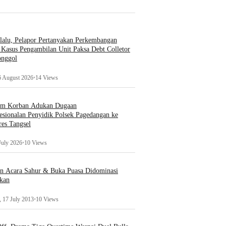
lalu, Pelapor Pertanyakan Perkembangan
Kasus Pengambilan Unit Paksa Debt Colletor
onggol
6 August 2026
•
14 Views
um Korban Adukan Dugaan
esionalan Penyidik Polsek Pagedangan ke
es Tangsel
July 2026
•
10 Views
an Acara Sahur & Buka Puasa Didominasi
kan
 17 July 2013
•
10 Views