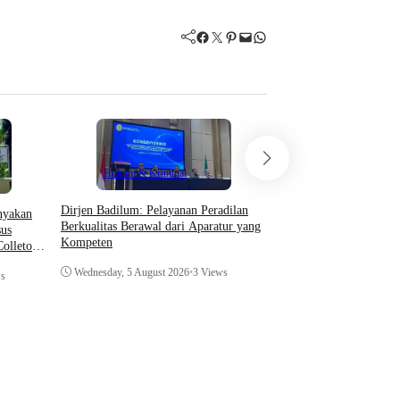
Facebook
Twitter
Pinterest
Mail
WhatsApp
Hukum & Kriminal
Hukum & Krimin
Dirjen Badilum: Pelayanan Peradilan
​Ketum FORSIMEMA-R
anyakan
Berkualitas Berawal dari Aparatur yang
Penguatan Sinergi Mel
us
Kompeten
Coffee Morning di Med
olletor
dan Pengadilan Tingka
Wednesday, 5 August 2026
•
3 Views
Wednesday, 5 August 20
ws