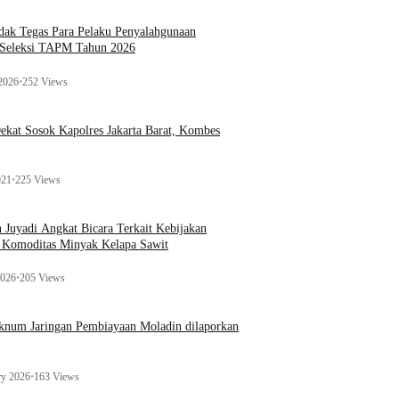
ak Tegas Para Pelaku Penyalahgunaan
 Seleksi TAPM Tahun 2026
 2026
•
252 Views
kat Sosok Kapolres Jakarta Barat, Kombes
021
•
225 Views
n Juyadi Angkat Bicara Terkait Kebijakan
u Komoditas Minyak Kelapa Sawit
2026
•
205 Views
Oknum Jaringan Pembiayaan Moladin dilaporkan
ry 2026
•
163 Views