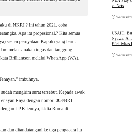
NBA Play O
vs Nets
Wednesday,
aku di NKRI.? Ini tahun 2021, coba
ersangka. Apa itu propesional.? Kita semua
USAID, Bant
Nyawa: Ant
ya) sesuai pernyataan Kapolri yang baru.
Efektivitas
dalam melaksanakan tugas dan tanggung
Wednesday,
kata Brilliantson melalui WhatsApp (WA),
 Tenayan,” imbuhnya.
n sudah mengirim surat tersebut. Kepada awak
ek Tenayan Raya dengan nomor: 003/BRT-
n dengan LP Kliennya, Lidia Romauli
dan ditandatangani ke tiga pengacara itu