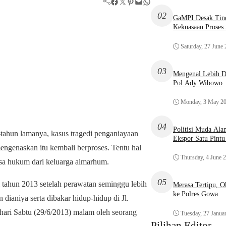
Facebook
Twitter
Pinterest
Mail
WhatsApp
02
GaMPI Desak Tind
Kekuasaan Proses
Saturday, 27 June
03
Mengenal Lebih De
Pol Ady Wibowo
Monday, 3 May 2
04
Politisi Muda Ala
tahun lamanya, kasus tragedi penganiayaan
Ekspor Satu Pint
ngenaskan itu kembali berproses. Tentu hal
Thursday, 4 June 
asa hukum dari keluarga almarhum.
05
 tahun 2013 setelah perawatan seminggu lebih
Merasa Tertipu, 
ke Polres Gowa
 dianiya serta dibakar hidup-hidup di Jl.
hari Sabtu (29/6/2013) malam oleh seorang
Tuesday, 27 Janua
Pilihan Editor