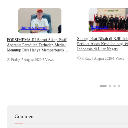
Internasional
Hukum & Kriminal
Sidang Isbat Nikah di KJRI Jo
​FORSIMEMA-RI Soroti Sikap Pasif
Perkuat Akses Keadilan bagi W
Aparatur Peradilan Terhadap Media:
Indonesia di Luar Negeri
Menutup Diri Hanya Memperburuk
Citra Lembaga
Friday, 7 August 2026
•
1 Views
Friday, 7 August 2026
•
7 Views
Comment