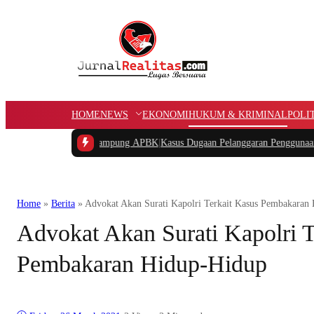
HOME
NEWS
EKONOMI
HUKUM & KRIMINAL
POLI
gan Dana Kampung APBK
|
Kasus Dugaan Pelanggaran Penggunaan Jalur Utilitas
Home
»
Berita
»
Advokat Akan Surati Kapolri Terkait Kasus Pembakaran
Advokat Akan Surati Kapolri T
Pembakaran Hidup-Hidup