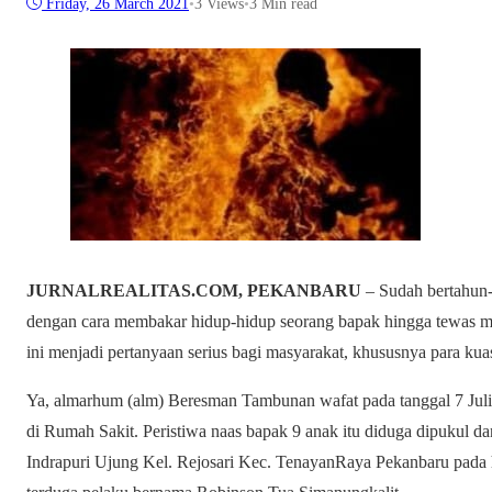
Friday, 26 March 2021
•
3
Views
•
3 Min read
JURNALREALITAS.COM, PEKANBARU
– Sudah bertahun-
dengan cara membakar hidup-hidup seorang bapak hingga tewas me
ini menjadi pertanyaan serius bagi masyarakat, khususnya para ku
Ya, almarhum (alm) Beresman Tambunan wafat pada tanggal 7 Juli
di Rumah Sakit. Peristiwa naas bapak 9 anak itu diduga dipukul dan
Indrapuri Ujung Kel. Rejosari Kec. TenayanRaya Pekanbaru pada 