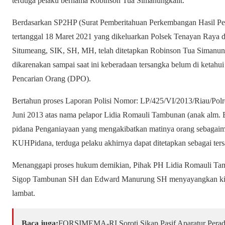
terduga pelaku bernama Robinson Tua Simanungkalit.
Berdasarkan SP2HP (Surat Pemberitahuan Perkembangan Hasil Pen
tertanggal 18 Maret 2021 yang dikeluarkan Polsek Tenayan Raya
Situmeang, SIK, SH, MH, telah ditetapkan Robinson Tua Simanung
dikarenakan sampai saat ini keberadaan tersangka belum di ketahu
Pencarian Orang (DPO).
Bertahun proses Laporan Polisi Nomor: LP/425/VI/2013/Riau/Polr
Juni 2013 atas nama pelapor Lidia Romauli Tambunan (anak alm.
pidana Penganiayaan yang mengakibatkan matinya orang sebagaima
KUHPidana, terduga pelaku akhirnya dapat ditetapkan sebagai ter
Menanggapi proses hukum demikian, Pihak PH Lidia Romauli Tam
Sigop Tambunan SH dan Edward Manurung SH menyayangkan kine
lambat.
Baca juga:
​FORSIMEMA-RI Soroti Sikap Pasif Aparatur Perad