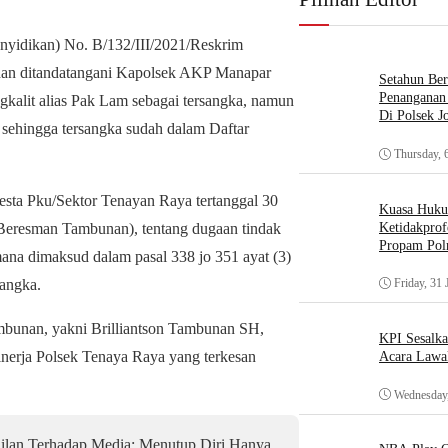
yidikan) No. B/132/III/2021/Reskrim
 dan ditandatangani Kapolsek AKP Manapar
Setahun Ber
Penanganan 
kalit alias Pak Lam sebagai tersangka, namun
Di Polsek J
i sehingga tersangka sudah dalam Daftar
Thursday, 
esta Pku/Sektor Tenayan Raya tertanggal 30
Kuasa Huk
 Beresman Tambunan), tentang dugaan tindak
Ketidakprof
Propam Polr
na dimaksud dalam pasal 338 jo 351 ayat (3)
sangka.
Friday, 31 
bunan, yakni Brilliantson Tambunan SH,
KPI Sesalk
rja Polsek Tenaya Raya yang terkesan
Acara Lawa
Wednesday,
ilan Terhadap Media: Menutup Diri Hanya