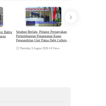
Teknologi
Daerah
Hukum & Kriminal
Asosiasi AI Bekali Apa
Setahun Berlalu, Pelapor Pertanyakan
hor Bahru
Optimalkan Kecerdasan
Perkembangan Penanganan Kasus
arga
Dukung Kinerja
Pengambilan Unit Paksa Debt Colletor
Di Polsek Jonggol
Thursday, 6 August 202
Thursday, 6 August 2026
•
14 Views