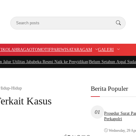
TIK
OLAHRAGA
OTOMOTIF
PARIWISATA
RAGAM
GALERI
 Jababeka Resmi Naik ke Penyidikan
|
Belum Setahun Aspal Sudah Rusak, Ketua 
Berita Populer
 Hidup-Hidup
erkait Kasus
01
Prosedur Surat P
Perkapolri
Wednesday, 29 Apr