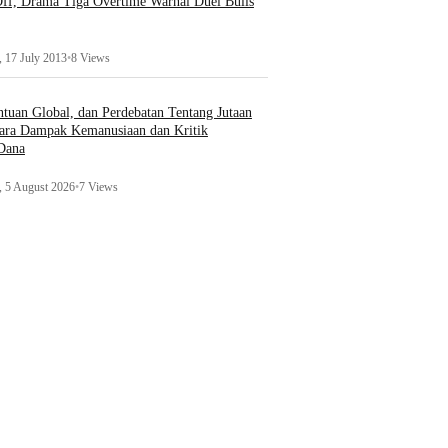
ff, Drama Tiga Overtime Warnai Duel Bulls
 17 July 2013
•
8 Views
uan Global, dan Perdebatan Tentang Jutaan
ara Dampak Kemanusiaan dan Kritik
 Dana
 5 August 2026
•
7 Views