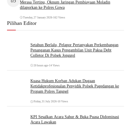
05
Merasa Tertipu, Oknum Jaringan Pembiayaan Moladin
dilaporkan ke Polres Gowa
Tuesday, 27 January 2026
•
162 Views
Pilihan Editor
Setahun Berlalu, Pelapor Pertanyakan Perkembangan
Penanganan Kasus Pengambilan Unit Paksa Debt
Colletor Di Polsek Jonggol
20 hours ago
•
14 Views
Kuasa Hukum Korban Adukan Dugaan
Ketidakprofesionalan Penyidik Polsek Pagedangan ke
Propam Polres Tangsel
Friday, 31 July 2026
•
10 Views
KPI Sesalkan Acara Sahur & Buka Puasa Didominasi
Acara Lawakan