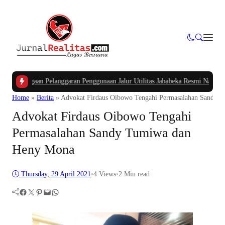
 Dugaan Pelanggaran Penggunaan Jalur Utilitas Jababeka Resmi Naik ke Penyi
Home
»
Berita
»
Advokat Firdaus Oibowo Tengahi Permasalahan Sandy 
Advokat Firdaus Oibowo Tengahi
Permasalahan Sandy Tumiwa dan
Heny Mona
Thursday, 29 April 2021
•
4
Views
•
2 Min read
Facebook
Twitter
Pinterest
Mail
WhatsApp