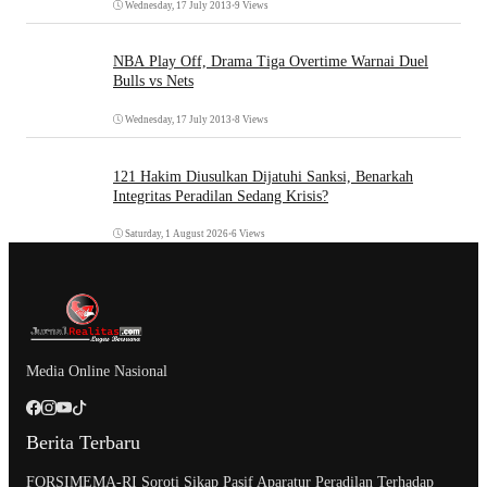
Wednesday, 17 July 2013
•
9 Views
NBA Play Off, Drama Tiga Overtime Warnai Duel
Bulls vs Nets
Wednesday, 17 July 2013
•
8 Views
121 Hakim Diusulkan Dijatuhi Sanksi, Benarkah
Integritas Peradilan Sedang Krisis?
Saturday, 1 August 2026
•
6 Views
Media Online Nasional
Berita Terbaru
​FORSIMEMA-RI Soroti Sikap Pasif Aparatur Peradilan Terhadap