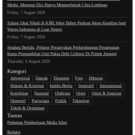
Media: Menutup Diri Hanya Memperburuk Citra Lembaga
Friday, 7 August 2026
Sidang Isbat Nikah di KJRI Johor Bahru Perkuat Akses Keadilan bagi
Warga Indonesia di Luar Negeri
Friday, 7 August 2026
Setahun Berlalu, Pelapor Pertanyakan Perkembangan Penanganan
Kasus Pengambilan Unit Paksa Debt Colletor Di Polsek Jonggol
Thursday, 6 August 2026
Kategori
Advertorial
Daerah
Ekonomi
Foto
Hiburan
Hukum & Kriminal
Indeks Berita
Inspiratif
Internasional
Kepolisian
Nasional
Olahraga
Opini
Opini & Inspirasi
Otomotif
Pariwisata
Politik
Teknologi
Tokoh & Organisasi
Tautan
Pedoman Pemberitaan Media Siber
Redaksi