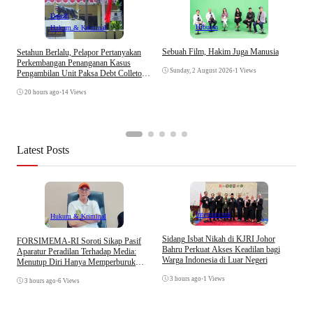
Daerah
Hiburan
Hukum & Kriminal
A
Sebuah Film, Hakim Juga Manusia
Setahun Berlalu, Pelapor Pertanyakan
K
Perkembangan Penanganan Kasus
T
Sunday, 2 August 2026
•
1 Views
Pengambilan Unit Paksa Debt Colletor
Di Polsek Jonggol
20 hours ago
•
14 Views
Latest Posts
Internasional
Hukum & Kriminal
S
Sidang Isbat Nikah di KJRI Johor
​FORSIMEMA-RI Soroti Sikap Pasif
P
Bahru Perkuat Akses Keadilan bagi
Aparatur Peradilan Terhadap Media:
P
Warga Indonesia di Luar Negeri
Menutup Diri Hanya Memperburuk
D
Citra Lembaga
3 hours ago
•
1 Views
3 hours ago
•
6 Views