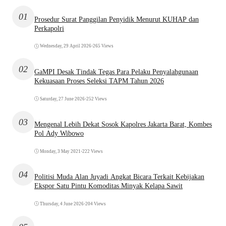
01
Prosedur Surat Panggilan Penyidik Menurut KUHAP dan
Perkapolri
Wednesday, 29 April 2026
•
265 Views
02
GaMPI Desak Tindak Tegas Para Pelaku Penyalahgunaan
Kekuasaan Proses Seleksi TAPM Tahun 2026
Saturday, 27 June 2026
•
252 Views
03
Mengenal Lebih Dekat Sosok Kapolres Jakarta Barat, Kombes
Pol Ady Wibowo
Monday, 3 May 2021
•
222 Views
04
Politisi Muda Alan Juyadi Angkat Bicara Terkait Kebijakan
Ekspor Satu Pintu Komoditas Minyak Kelapa Sawit
Thursday, 4 June 2026
•
204 Views