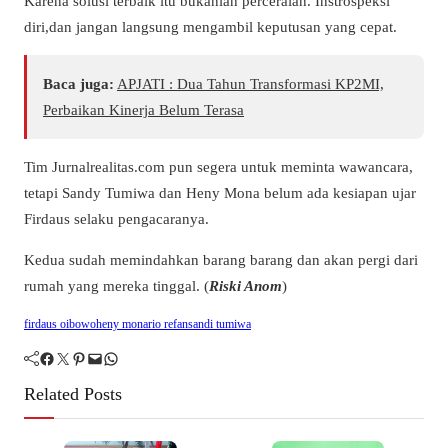
Karena solusi terbaik itu bukanlah perceraian. Instrospeksi
diri,dan jangan langsung mengambil keputusan yang cepat.
Baca juga:
APJATI : Dua Tahun Transformasi KP2MI,
Perbaikan Kinerja Belum Terasa
Tim Jurnalrealitas.com pun segera untuk meminta wawancara,
tetapi Sandy Tumiwa dan Heny Mona belum ada kesiapan ujar
Firdaus selaku pengacaranya.
Kedua sudah memindahkan barang barang dan akan pergi dari
rumah yang mereka tinggal. (
Riski Anom
)
firdaus oibowo
heny mona
rio refan
sandi tumiwa
Facebook
Twitter
Pinterest
Mail
WhatsApp
Related Posts