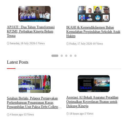
Indeks Berita
Nasional
APJATI : Dua Tahun Transformasi
IKAHI & Kemendikdasmen Bahas
S
KP2MI, Perbaikan Kinerja Belum
Kemudahan Perpindahan Sekolah Anak
P
Terasa
Hakim
P
Saturday, 18 July 2026
•
5 Views
Friday, 17 July 2026
•
10 Views
Latest Posts
Daerah
Teknologi
Hukum & Kriminal
Asosiasi AI Bekali Aparatur Peradilan
Setahun Berlalu, Pelapor Pertanyakan
B
Optimalkan Kecerdasan Buatan untuk
Perkembangan Penanganan Kasus
D
Dukung Kinerja
Pengambilan Unit Paksa Debt Colletor
A
Di Polsek Jonggol
18 hours ago
•
2 Views
4 hours ago
•
13 Views