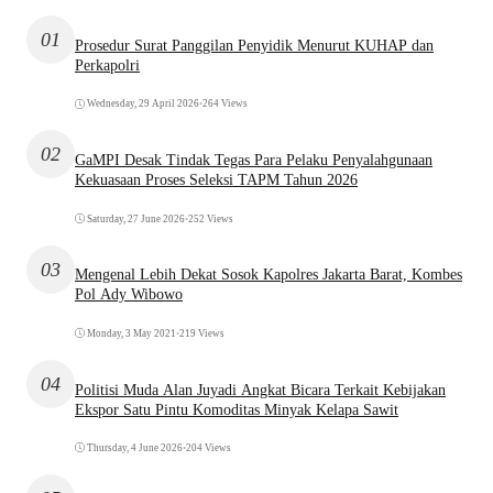
01
Prosedur Surat Panggilan Penyidik Menurut KUHAP dan
Perkapolri
Wednesday, 29 April 2026
•
264 Views
02
GaMPI Desak Tindak Tegas Para Pelaku Penyalahgunaan
Kekuasaan Proses Seleksi TAPM Tahun 2026
Saturday, 27 June 2026
•
252 Views
03
Mengenal Lebih Dekat Sosok Kapolres Jakarta Barat, Kombes
Pol Ady Wibowo
Monday, 3 May 2021
•
219 Views
04
Politisi Muda Alan Juyadi Angkat Bicara Terkait Kebijakan
Ekspor Satu Pintu Komoditas Minyak Kelapa Sawit
Thursday, 4 June 2026
•
204 Views