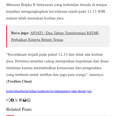
Menurut Bripka R Setiyawan yang kebetulan berada di tempat
kejadian mengungkapkan kecelakaan erjadi pada 12.15 WIB
namun tidak memakan korban jiwa.
Baca juga:
APJATI : Dua Tahun Transformasi KP2MI,
Perbaikan Kinerja Belum Terasa
“Kecelakaan terjadi pada pukul 12.15 dan tidak ada korban
jiwa, Peristiwa tersebut cukup merepotkan kepolisian dan dinas
lalulintas karena menimbulkan kemacetan dari pengendara
yang berhenti untuk melihat dan juga para warga”, tuturnya.
(
Ferdian Chan)
berita bekasi
berita bekasi kota
berita kecelakaan
macet jalan ahmad yani
Facebook
Twitter
Pinterest
Mail
WhatsApp
Related Posts