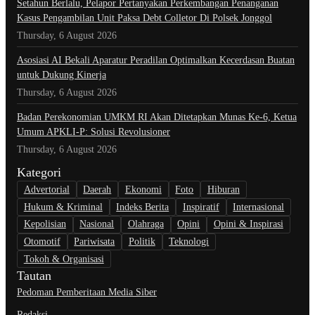
Setahun Berlalu, Pelapor Pertanyakan Perkembangan Penanganan
Kasus Pengambilan Unit Paksa Debt Colletor Di Polsek Jonggol
Thursday, 6 August 2026
Asosiasi AI Bekali Aparatur Peradilan Optimalkan Kecerdasan Buatan
untuk Dukung Kinerja
Thursday, 6 August 2026
Badan Perekonomian UMKM RI Akan Ditetapkan Munas Ke-6, Ketua
Umum APKLI-P: Solusi Revolusioner
Thursday, 6 August 2026
Kategori
Advertorial
Daerah
Ekonomi
Foto
Hiburan
Hukum & Kriminal
Indeks Berita
Inspiratif
Internasional
Kepolisian
Nasional
Olahraga
Opini
Opini & Inspirasi
Otomotif
Pariwisata
Politik
Teknologi
Tokoh & Organisasi
Tautan
Pedoman Pemberitaan Media Siber
Redaksi