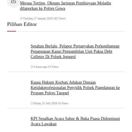
05
Merasa Tertipu, Oknum Jaringan Pembiayaan Moladin
dilaporkan ke Polres Gowa
Tuesday, 27 January 2026
•
162 Views
Pilihan Editor
Setahun Berlalu, Pelapor Pertanyakan Perkembangan
Penanganan Kasus Pengambilan Unit Paksa Debt
Colletor Di Polsek Jonggol
4 hours ago
•
13 Views
Kuasa Hukum Korban Adukan Dugaan
Ketidakprofesionalan Penyidik Polsek Pagedangan ke
Propam Polres Tangsel
Friday, 31 July 2026
•
10 Views
KPI Sesalkan Acara Sahur & Buka Puasa Didominasi
Acara Lawakan