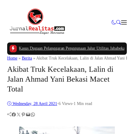
APBK
|
Kasus Dugaan Pelanggaran Penggunaan Jalur Utilitas Jababeka Resmi Naik
Home
»
Berita
»
Akibat Truk Kecelakaan, Lalin di Jalan Ahmad Yani Beka
Akibat Truk Kecelakaan, Lalin di
Jalan Ahmad Yani Bekasi Macet
Total
Wednesday, 28 April 2021
•
6
Views
•
1 Min read
Facebook
Twitter
Pinterest
Mail
WhatsApp