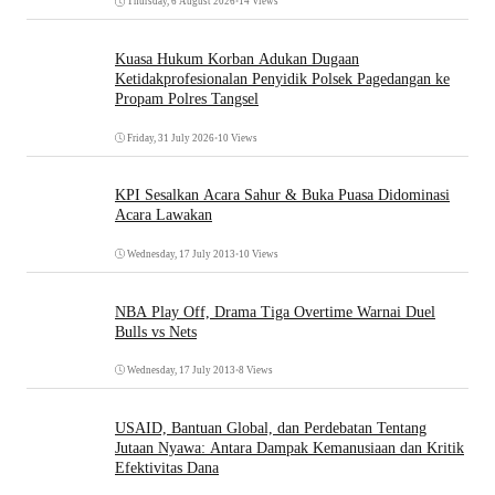
Thursday, 6 August 2026
•
14 Views
Kuasa Hukum Korban Adukan Dugaan
Ketidakprofesionalan Penyidik Polsek Pagedangan ke
Propam Polres Tangsel
Friday, 31 July 2026
•
10 Views
KPI Sesalkan Acara Sahur & Buka Puasa Didominasi
Acara Lawakan
Wednesday, 17 July 2013
•
10 Views
NBA Play Off, Drama Tiga Overtime Warnai Duel
Bulls vs Nets
Wednesday, 17 July 2013
•
8 Views
USAID, Bantuan Global, dan Perdebatan Tentang
Jutaan Nyawa: Antara Dampak Kemanusiaan dan Kritik
Efektivitas Dana