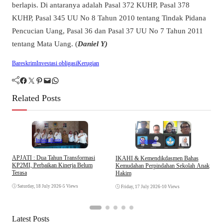
berlapis. Di antaranya adalah Pasal 372 KUHP, Pasal 378
KUHP, Pasal 345 UU No 8 Tahun 2010 tentang Tindak Pidana
Pencucian Uang, Pasal 36 dan Pasal 37 UU No 7 Tahun 2011
tentang Mata Uang. (
Daniel Y)
Bareskrim
Investasi obligasi
Kerugian
Facebook
Twitter
Pinterest
Mail
WhatsApp
Related Posts
Indeks Berita
Nasional
APJATI : Dua Tahun Transformasi
IKAHI & Kemendikdasmen Bahas
S
KP2MI, Perbaikan Kinerja Belum
Kemudahan Perpindahan Sekolah Anak
P
Terasa
Hakim
P
Saturday, 18 July 2026
•
5 Views
Friday, 17 July 2026
•
10 Views
Latest Posts