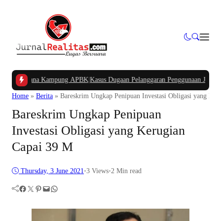
gan Dana Kampung APBK
|
Kasus Dugaan Pelanggaran Penggunaan Jalur Utilitas
Home
»
Berita
»
Bareskrim Ungkap Penipuan Investasi Obligasi yang Ker
Bareskrim Ungkap Penipuan
Investasi Obligasi yang Kerugian
Capai 39 M
Thursday, 3 June 2021
•
3
Views
•
2 Min read
Facebook
Twitter
Pinterest
Mail
WhatsApp