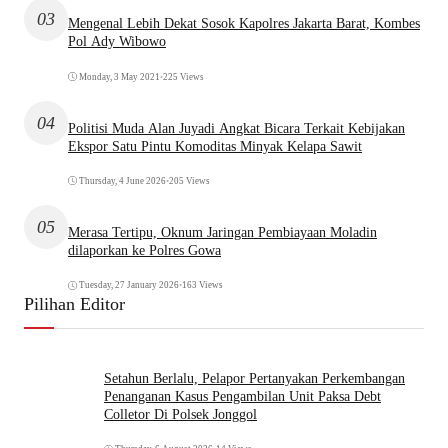
03
Mengenal Lebih Dekat Sosok Kapolres Jakarta Barat, Kombes
Pol Ady Wibowo
Monday, 3 May 2021
•
225 Views
04
Politisi Muda Alan Juyadi Angkat Bicara Terkait Kebijakan
Ekspor Satu Pintu Komoditas Minyak Kelapa Sawit
Thursday, 4 June 2026
•
205 Views
05
Merasa Tertipu, Oknum Jaringan Pembiayaan Moladin
dilaporkan ke Polres Gowa
Tuesday, 27 January 2026
•
163 Views
Pilihan Editor
Setahun Berlalu, Pelapor Pertanyakan Perkembangan
Penanganan Kasus Pengambilan Unit Paksa Debt
Colletor Di Polsek Jonggol