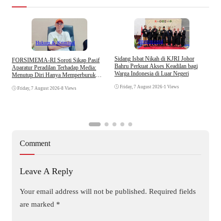
Internasional
Hukum & Kriminal
S
Sidang Isbat Nikah di KJRI Johor
​FORSIMEMA-RI Soroti Sikap Pasif
P
Bahru Perkuat Akses Keadilan bagi
Aparatur Peradilan Terhadap Media:
P
Warga Indonesia di Luar Negeri
Menutup Diri Hanya Memperburuk
D
Citra Lembaga
Friday, 7 August 2026
•
1 Views
Friday, 7 August 2026
•
8 Views
Comment
Leave A Reply
Your email address will not be published.
Required fields
are marked
*