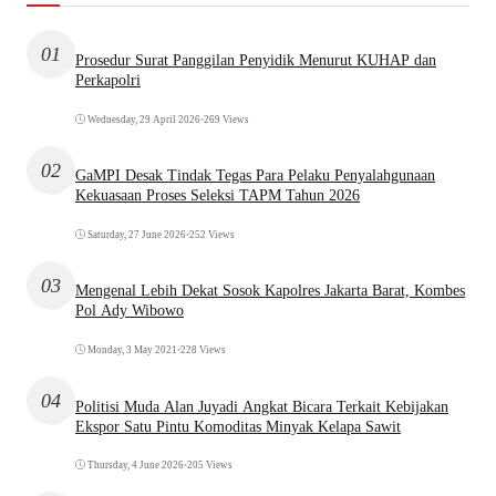
01
Prosedur Surat Panggilan Penyidik Menurut KUHAP dan
Perkapolri
Wednesday, 29 April 2026
•
269 Views
02
GaMPI Desak Tindak Tegas Para Pelaku Penyalahgunaan
Kekuasaan Proses Seleksi TAPM Tahun 2026
Saturday, 27 June 2026
•
252 Views
03
Mengenal Lebih Dekat Sosok Kapolres Jakarta Barat, Kombes
Pol Ady Wibowo
Monday, 3 May 2021
•
228 Views
04
Politisi Muda Alan Juyadi Angkat Bicara Terkait Kebijakan
Ekspor Satu Pintu Komoditas Minyak Kelapa Sawit
Thursday, 4 June 2026
•
205 Views