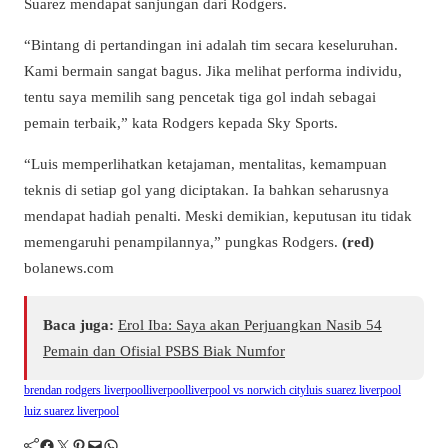
Suarez mendapat sanjungan dari Rodgers.
“Bintang di pertandingan ini adalah tim secara keseluruhan.
Kami bermain sangat bagus. Jika melihat performa individu,
tentu saya memilih sang pencetak tiga gol indah sebagai
pemain terbaik,” kata Rodgers kepada Sky Sports.
“Luis memperlihatkan ketajaman, mentalitas, kemampuan
teknis di setiap gol yang diciptakan. Ia bahkan seharusnya
mendapat hadiah penalti. Meski demikian, keputusan itu tidak
memengaruhi penampilannya,” pungkas Rodgers.
(red)
bolanews.com
Baca juga:
Erol Iba: Saya akan Perjuangkan Nasib 54
Pemain dan Ofisial PSBS Biak Numfor
brendan rodgers liverpool
liverpool
liverpool vs norwich city
luis suarez liverpool
luiz suarez liverpool
Facebook
Twitter
Pinterest
Mail
WhatsApp