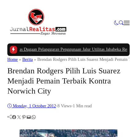
K
|
Kasus Dugaan Pelanggaran Penggunaan Jalur Utilitas Jababeka Resmi Naik k
Home
»
Berita
»
Brendan Rodgers Pilih Luis Suarez Menjadi Pemain Terb
Brendan Rodgers Pilih Luis Suarez
Menjadi Pemain Terbaik Kontra
Norwich City
Monday, 1 October 2012
•
8
Views
•
1 Min read
Facebook
Twitter
Pinterest
Mail
WhatsApp