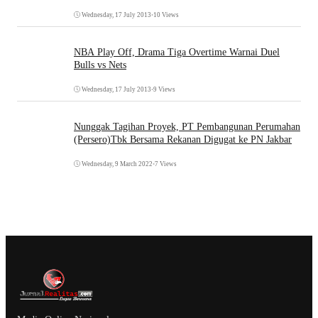
Wednesday, 17 July 2013
•
10 Views
NBA Play Off, Drama Tiga Overtime Warnai Duel
Bulls vs Nets
Wednesday, 17 July 2013
•
9 Views
Nunggak Tagihan Proyek, PT Pembangunan Perumahan
(Persero)Tbk Bersama Rekanan Digugat ke PN Jakbar
Wednesday, 9 March 2022
•
7 Views