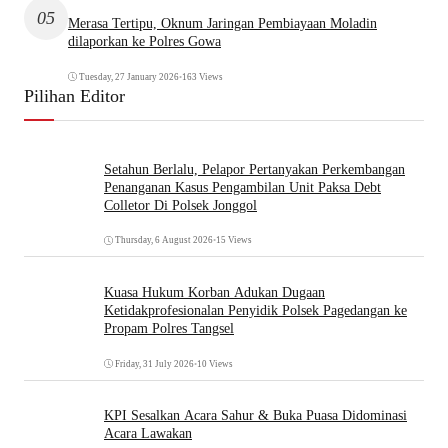
05
Merasa Tertipu, Oknum Jaringan Pembiayaan Moladin
dilaporkan ke Polres Gowa
Tuesday, 27 January 2026
•
163 Views
Pilihan Editor
Setahun Berlalu, Pelapor Pertanyakan Perkembangan
Penanganan Kasus Pengambilan Unit Paksa Debt
Colletor Di Polsek Jonggol
Thursday, 6 August 2026
•
15 Views
Kuasa Hukum Korban Adukan Dugaan
Ketidakprofesionalan Penyidik Polsek Pagedangan ke
Propam Polres Tangsel
Friday, 31 July 2026
•
10 Views
KPI Sesalkan Acara Sahur & Buka Puasa Didominasi
Acara Lawakan