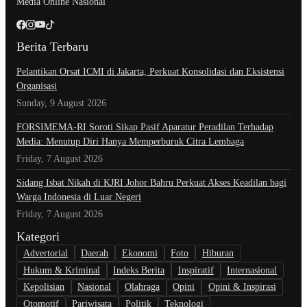
Media Online Nasional
Berita Terbaru
Pelantikan Orsat ICMI di Jakarta, Perkuat Konsolidasi dan Eksistensi
Organisasi
Sunday, 9 August 2026
​FORSIMEMA-RI Soroti Sikap Pasif Aparatur Peradilan Terhadap
Media: Menutup Diri Hanya Memperburuk Citra Lembaga
Friday, 7 August 2026
Sidang Isbat Nikah di KJRI Johor Bahru Perkuat Akses Keadilan bagi
Warga Indonesia di Luar Negeri
Friday, 7 August 2026
Kategori
Advertorial
Daerah
Ekonomi
Foto
Hiburan
Hukum & Kriminal
Indeks Berita
Inspiratif
Internasional
Kepolisian
Nasional
Olahraga
Opini
Opini & Inspirasi
Otomotif
Pariwisata
Politik
Teknologi