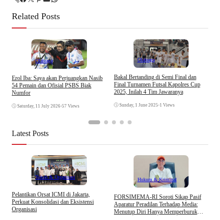
Related Posts
Olahraga
Olahraga
Bakal Bertanding di Semi Final dan
M
Erol Iba: Saya akan Perjuangkan Nasib
Final Turnamen Futsal Kapolres Cup
U
54 Pemain dan Ofisial PSBS Biak
2025, Inilah 4 Tim Jawaranya
Numfor
Sunday, 1 June 2025
•
1 Views
Saturday, 11 July 2026
•
57 Views
Latest Posts
Tokoh & Organisasi
Hukum & Kriminal
Pelantikan Orsat ICMI di Jakarta,
S
​FORSIMEMA-RI Soroti Sikap Pasif
Perkuat Konsolidasi dan Eksistensi
B
Aparatur Peradilan Terhadap Media:
Organisasi
W
Menutup Diri Hanya Memperburuk
Citra Lembaga