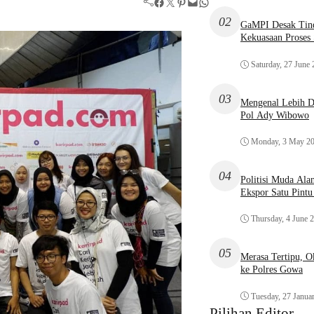
Facebook
Twitter
Pinterest
Mail
WhatsApp
02
GaMPI Desak Tind
Kekuasaan Proses
Saturday, 27 June
03
Mengenal Lebih De
Pol Ady Wibowo
Monday, 3 May 2
04
Politisi Muda Ala
Ekspor Satu Pint
Thursday, 4 June 
05
Merasa Tertipu, 
ke Polres Gowa
Tuesday, 27 Janua
Pilihan Editor