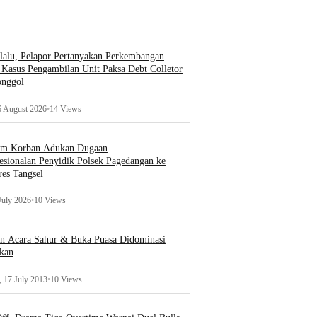
lalu, Pelapor Pertanyakan Perkembangan
Kasus Pengambilan Unit Paksa Debt Colletor
onggol
6 August 2026
•
14 Views
um Korban Adukan Dugaan
esionalan Penyidik Polsek Pagedangan ke
es Tangsel
July 2026
•
10 Views
an Acara Sahur & Buka Puasa Didominasi
kan
 17 July 2013
•
10 Views