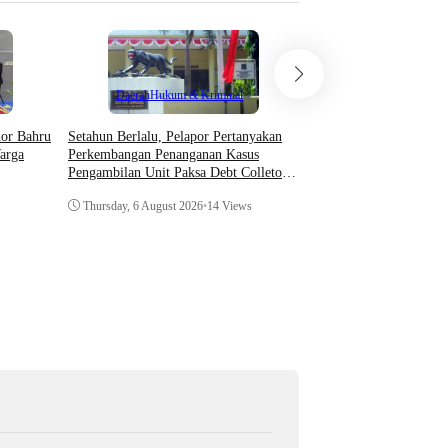
Teknologi
Daerah
Hukum & Kriminal
Asosiasi AI Bekali Apa
Setahun Berlalu, Pelapor Pertanyakan
hor Bahru
Optimalkan Kecerdasan
Perkembangan Penanganan Kasus
arga
Dukung Kinerja
Pengambilan Unit Paksa Debt Colletor
Di Polsek Jonggol
Thursday, 6 August 202
Thursday, 6 August 2026
•
14 Views