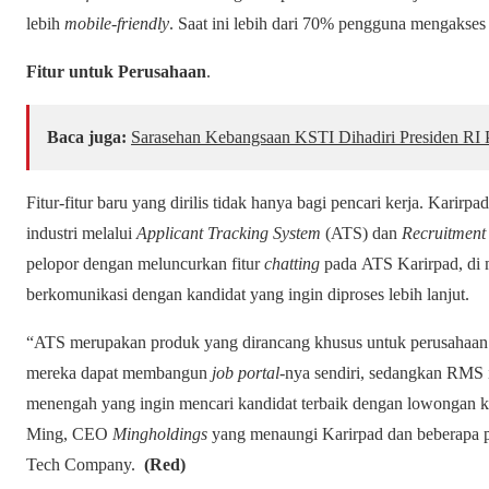
lebih
mobile-friendly
. Saat ini lebih dari 70% pengguna mengakses
Fitur untuk Perusahaan
.
Baca juga:
Sarasehan Kebangsaan KSTI Dihadiri Presiden RI
Fitur-fitur baru yang dirilis tidak hanya bagi pencari kerja. Karirp
industri melalui
Applicant Tracking System
(ATS) dan
Recruitmen
pelopor dengan meluncurkan fitur
chatting
pada ATS Karirpad, di
berkomunikasi dengan kandidat yang ingin diproses lebih lanjut.
“ATS merupakan produk yang dirancang khusus untuk perusahaan 
mereka dapat membangun
job portal
-nya sendiri, sedangkan RMS i
menengah yang ingin mencari kandidat terbaik dengan lowongan k
Ming, CEO
Mingholdings
yang menaungi Karirpad dan beberapa p
Tech Company.
(Red)