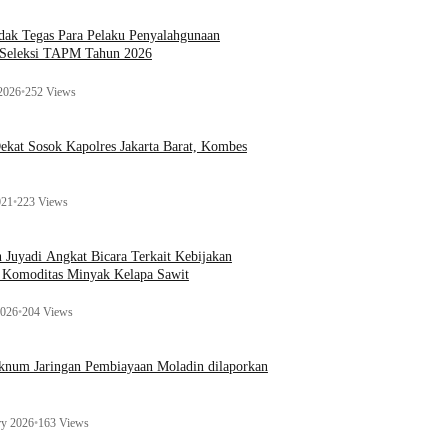
ak Tegas Para Pelaku Penyalahgunaan
 Seleksi TAPM Tahun 2026
 2026
•
252 Views
kat Sosok Kapolres Jakarta Barat, Kombes
021
•
223 Views
n Juyadi Angkat Bicara Terkait Kebijakan
u Komoditas Minyak Kelapa Sawit
2026
•
204 Views
Oknum Jaringan Pembiayaan Moladin dilaporkan
ry 2026
•
163 Views