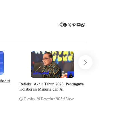
Facebook
Twitter
Pinterest
Mail
WhatsApp
Advertorial
Advertorial
hadiri
TEI ke-40 Resmi Dibuk
Refleksi Akhir Tahun 2025, Pentingnya
Keunggulan Produk Ind
Kolaborasi Manusia dan AI
Batas
Tuesday, 30 December 2025
•
6 Views
Thursday, 16 October 2