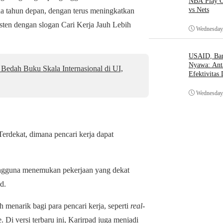
NBA Play O
vs Nets
ada tahun depan, dengan terus meningkatkan
sten dengan slogan Cari Kerja Jauh Lebih
Wednesday,
USAID, Bant
Nyawa: Ant
Bedah Buku Skala Internasional di UI,
Efektivitas
Wednesday,
Terdekat, dimana pencari kerja dapat
engguna menemukan pekerjaan yang dekat
d.
ah menarik bagi para pencari kerja, seperti
real-
 Di versi terbaru ini, Karirpad juga menjadi