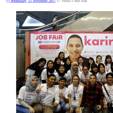
Wednesday, 15 November 2017
•
17
Views
•
3 Min read