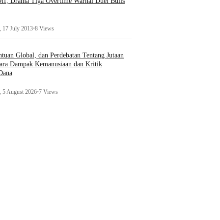
ff, Drama Tiga Overtime Warnai Duel Bulls
 17 July 2013
•
8 Views
uan Global, dan Perdebatan Tentang Jutaan
ara Dampak Kemanusiaan dan Kritik
 Dana
 5 August 2026
•
7 Views