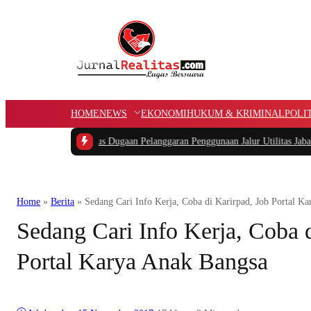
HOME
NEWS
EKONOMI
HUKUM & KRIMINAL
POLI
APBK
|
Kasus Dugaan Pelanggaran Penggunaan Jalur Utilitas Jababeka Resmi Nai
Home
»
Berita
»
Sedang Cari Info Kerja, Coba di Karirpad, Job Portal K
Sedang Cari Info Kerja, Coba d
Portal Karya Anak Bangsa