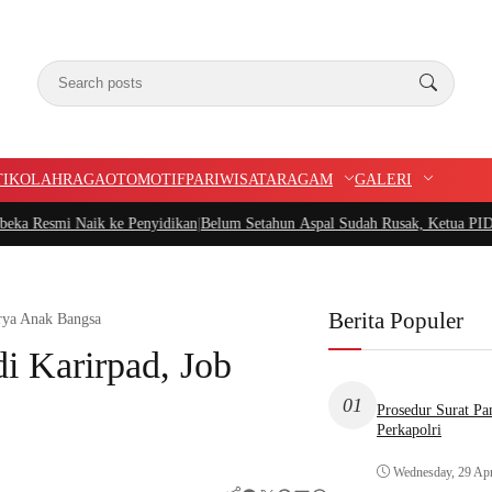
TIK
OLAHRAGA
OTOMOTIF
PARIWISATA
RAGAM
GALERI
k ke Penyidikan
|
Belum Setahun Aspal Sudah Rusak, Ketua PIDAR Papua Barat 
Berita Populer
arya Anak Bangsa
i Karirpad, Job
01
Prosedur Surat P
Perkapolri
Wednesday, 29 Apr