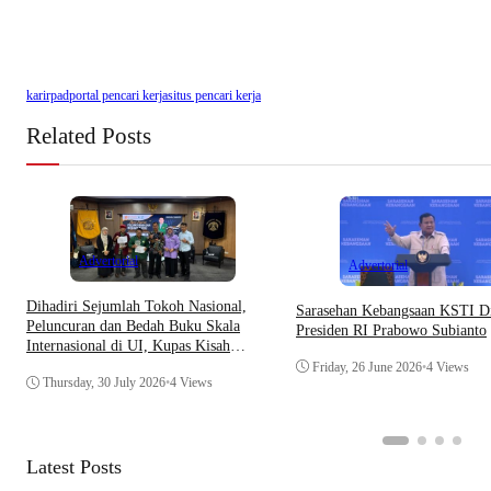
karirpad
portal pencari kerja
situs pencari kerja
Related Posts
Advertorial
Advertorial
Dihadiri Sejumlah Tokoh Nasional,
Sarasehan Kebangsaan KSTI Di
Peluncuran dan Bedah Buku Skala
Presiden RI Prabowo Subianto
Internasional di UI, Kupas Kisah
Perjalanan Muhammad Ja’far Hasibuan
Friday, 26 June 2026
•
4 Views
Thursday, 30 July 2026
•
4 Views
Latest Posts