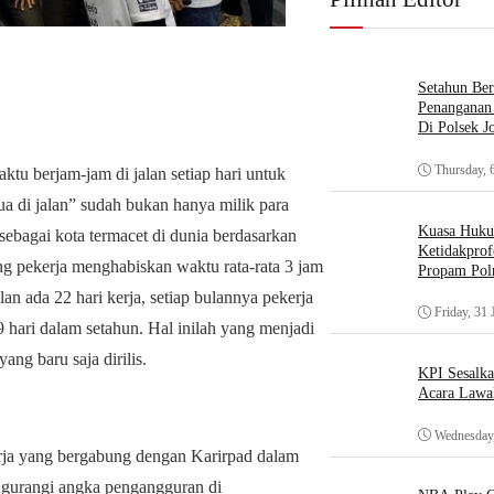
Setahun Ber
Penanganan 
Di Polsek J
Thursday, 
ktu berjam-jam di jalan setiap hari untuk
tua di jalan” sudah bukan hanya milik para
Kuasa Huk
sebagai kota termacet di dunia berdasarkan
Ketidakprof
ang pekerja menghabiskan waktu rata-rata 3 jam
Propam Polr
an ada 22 hari kerja, setiap bulannya pekerja
Friday, 31 
9 hari dalam setahun. Hal inilah yang menjadi
ng baru saja dirilis.
KPI Sesalk
Acara Lawa
Wednesday,
kerja yang bergabung dengan Karirpad dalam
gurangi angka pengangguran di