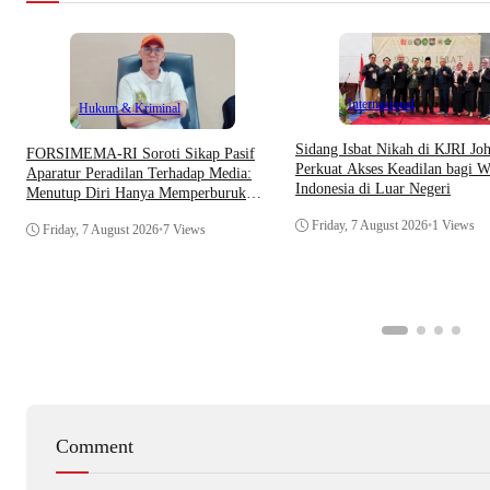
Internasional
Hukum & Kriminal
Sidang Isbat Nikah di KJRI Jo
​FORSIMEMA-RI Soroti Sikap Pasif
Perkuat Akses Keadilan bagi W
Aparatur Peradilan Terhadap Media:
Indonesia di Luar Negeri
Menutup Diri Hanya Memperburuk
Citra Lembaga
Friday, 7 August 2026
•
1 Views
Friday, 7 August 2026
•
7 Views
Comment