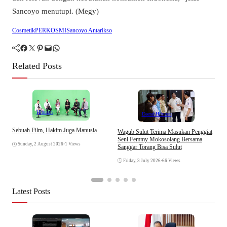
Sancoyo menutupi. (Megy)
Cosmetik
PERKOSMI
Sancoyo Antarikso
Facebook
Twitter
Pinterest
Mail
WhatsApp
Related Posts
Hiburan
Daerah
Hiburan
Sebuah Film, Hakim Juga Manusia
Wagub Sulut Terima Masukan Penggiat
N
Seni Femmy Mokosolang Bersama
J
Sunday, 2 August 2026
•
1 Views
Sanggar Torang Bisa Sulut
L
K
Friday, 3 July 2026
•
66 Views
Latest Posts