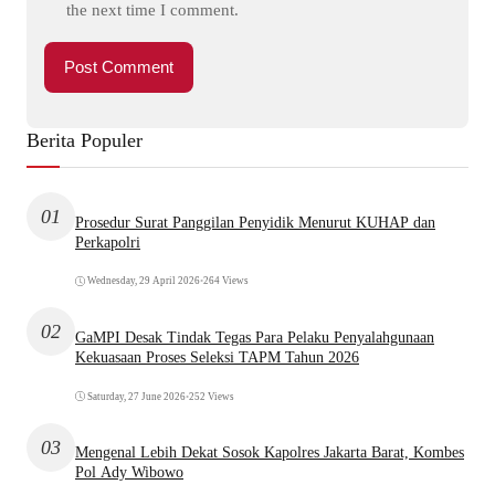
the next time I comment.
Berita Populer
01
Prosedur Surat Panggilan Penyidik Menurut KUHAP dan
Perkapolri
Wednesday, 29 April 2026
•
264 Views
02
GaMPI Desak Tindak Tegas Para Pelaku Penyalahgunaan
Kekuasaan Proses Seleksi TAPM Tahun 2026
Saturday, 27 June 2026
•
252 Views
03
Mengenal Lebih Dekat Sosok Kapolres Jakarta Barat, Kombes
Pol Ady Wibowo