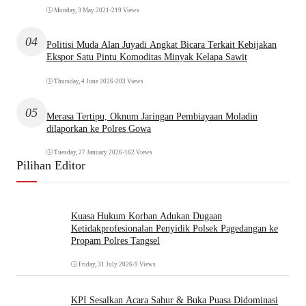
Monday, 3 May 2021
•
219 Views
04
Politisi Muda Alan Juyadi Angkat Bicara Terkait Kebijakan
Ekspor Satu Pintu Komoditas Minyak Kelapa Sawit
Thursday, 4 June 2026
•
203 Views
05
Merasa Tertipu, Oknum Jaringan Pembiayaan Moladin
dilaporkan ke Polres Gowa
Tuesday, 27 January 2026
•
162 Views
Pilihan Editor
Kuasa Hukum Korban Adukan Dugaan
Ketidakprofesionalan Penyidik Polsek Pagedangan ke
Propam Polres Tangsel
Friday, 31 July 2026
•
9 Views
KPI Sesalkan Acara Sahur & Buka Puasa Didominasi