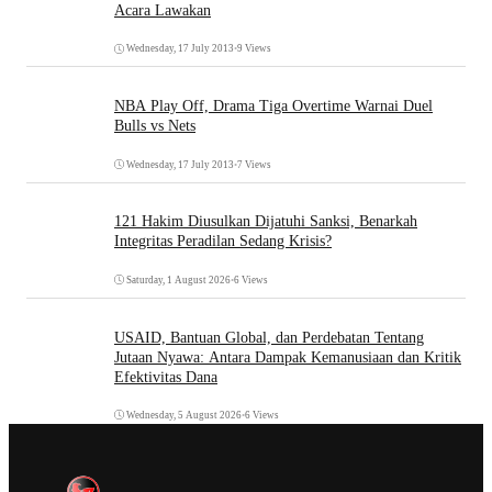
Acara Lawakan
Wednesday, 17 July 2013
•
9 Views
NBA Play Off, Drama Tiga Overtime Warnai Duel
Bulls vs Nets
Wednesday, 17 July 2013
•
7 Views
121 Hakim Diusulkan Dijatuhi Sanksi, Benarkah
Integritas Peradilan Sedang Krisis?
Saturday, 1 August 2026
•
6 Views
USAID, Bantuan Global, dan Perdebatan Tentang
Jutaan Nyawa: Antara Dampak Kemanusiaan dan Kritik
Efektivitas Dana
Wednesday, 5 August 2026
•
6 Views