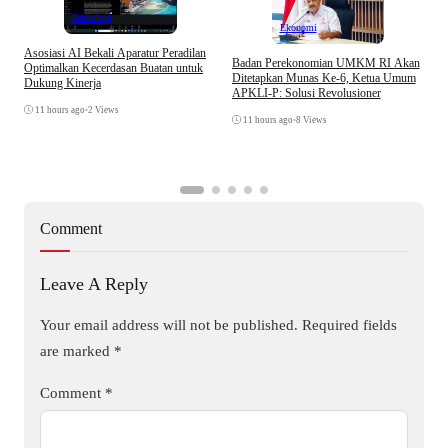
Teknologi
Ekonomi
Asosiasi AI Bekali Aparatur Peradilan
Badan Perekonomian UMKM RI Akan
Optimalkan Kecerdasan Buatan untuk
Ditetapkan Munas Ke-6, Ketua Umum
Dukung Kinerja
APKLI-P: Solusi Revolusioner
T
11 hours ago
•
2 Views
D
11 hours ago
•
8 Views
K
Comment
Leave A Reply
Your email address will not be published.
Required fields
are marked
*
Comment
*