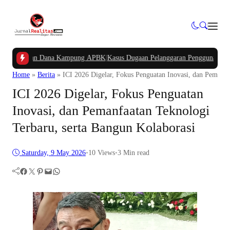
tongan Dana Kampung APBK
|
Kasus Dugaan Pelanggaran Penggunaan Jalur Utili
Home
»
Berita
»
ICI 2026 Digelar, Fokus Penguatan Inovasi, dan Pemanfa
ICI 2026 Digelar, Fokus Penguatan
Inovasi, dan Pemanfaatan Teknologi
Terbaru, serta Bangun Kolaborasi
Saturday, 9 May 2026
•
10
Views
•
3 Min read
Facebook
Twitter
Pinterest
Mail
WhatsApp