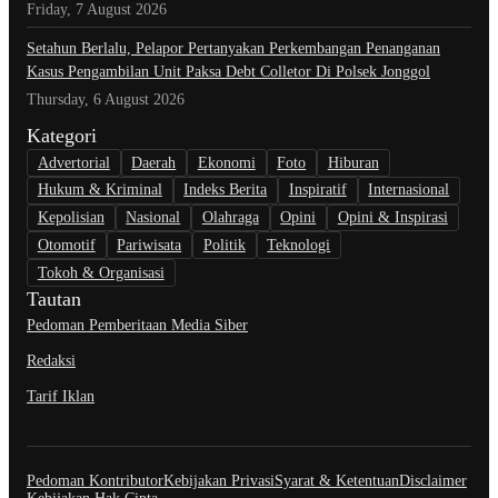
Friday, 7 August 2026
Setahun Berlalu, Pelapor Pertanyakan Perkembangan Penanganan
Kasus Pengambilan Unit Paksa Debt Colletor Di Polsek Jonggol
Thursday, 6 August 2026
Kategori
Advertorial
Daerah
Ekonomi
Foto
Hiburan
Hukum & Kriminal
Indeks Berita
Inspiratif
Internasional
Kepolisian
Nasional
Olahraga
Opini
Opini & Inspirasi
Otomotif
Pariwisata
Politik
Teknologi
Tokoh & Organisasi
Tautan
Pedoman Pemberitaan Media Siber
Redaksi
Tarif Iklan
Pedoman Kontributor
Kebijakan Privasi
Syarat & Ketentuan
Disclaimer