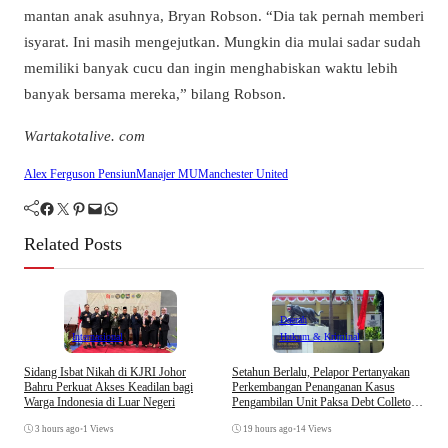
mantan anak asuhnya, Bryan Robson. “Dia tak pernah memberi
isyarat. Ini masih mengejutkan. Mungkin dia mulai sadar sudah
memiliki banyak cucu dan ingin menghabiskan waktu lebih
banyak bersama mereka,” bilang Robson.
Wartakotalive. com
Alex Ferguson Pensiun
Manajer MU
Manchester United
Facebook
Twitter
Pinterest
Mail
WhatsApp
Related Posts
Daerah
Hukum & Kriminal
Internasional
A
Setahun Berlalu, Pelapor Pertanyakan
Sidang Isbat Nikah di KJRI Johor
K
Perkembangan Penanganan Kasus
Bahru Perkuat Akses Keadilan bagi
T
Pengambilan Unit Paksa Debt Colletor
Warga Indonesia di Luar Negeri
Di Polsek Jonggol
19 hours ago
•
14 Views
3 hours ago
•
1 Views