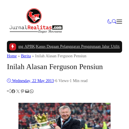
a Kampung APBK
|
Kasus Dugaan Pelanggaran Penggunaan Jalur Utilitas Jababeka
Home
»
Berita
»
Inilah Alasan Ferguson Pensiun
Inilah Alasan Ferguson Pensiun
Wednesday, 22 May 2013
•
6
Views
•
1 Min read
Facebook
Twitter
Pinterest
Mail
WhatsApp