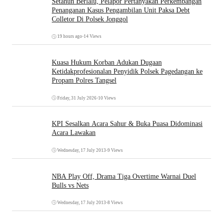
Setahun Berlalu, Pelapor Pertanyakan Perkembangan
Penanganan Kasus Pengambilan Unit Paksa Debt
Colletor Di Polsek Jonggol
19 hours ago
•
14 Views
Kuasa Hukum Korban Adukan Dugaan
Ketidakprofesionalan Penyidik Polsek Pagedangan ke
Propam Polres Tangsel
Friday, 31 July 2026
•
10 Views
KPI Sesalkan Acara Sahur & Buka Puasa Didominasi
Acara Lawakan
Wednesday, 17 July 2013
•
9 Views
NBA Play Off, Drama Tiga Overtime Warnai Duel
Bulls vs Nets
Wednesday, 17 July 2013
•
8 Views