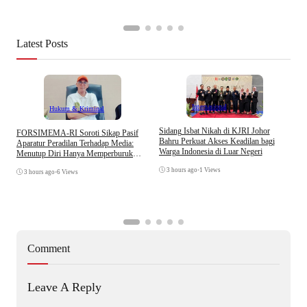
Latest Posts
Internasional
Hukum & Kriminal
S
Sidang Isbat Nikah di KJRI Johor
​FORSIMEMA-RI Soroti Sikap Pasif
P
Bahru Perkuat Akses Keadilan bagi
Aparatur Peradilan Terhadap Media:
P
Warga Indonesia di Luar Negeri
Menutup Diri Hanya Memperburuk
D
Citra Lembaga
3 hours ago
•
1 Views
3 hours ago
•
6 Views
Comment
Leave A Reply