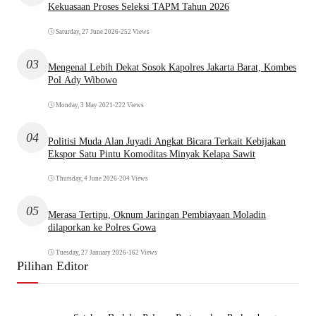
Kekuasaan Proses Seleksi TAPM Tahun 2026
Saturday, 27 June 2026
•
252 Views
03
Mengenal Lebih Dekat Sosok Kapolres Jakarta Barat, Kombes
Pol Ady Wibowo
Monday, 3 May 2021
•
222 Views
04
Politisi Muda Alan Juyadi Angkat Bicara Terkait Kebijakan
Ekspor Satu Pintu Komoditas Minyak Kelapa Sawit
Thursday, 4 June 2026
•
204 Views
05
Merasa Tertipu, Oknum Jaringan Pembiayaan Moladin
dilaporkan ke Polres Gowa
Tuesday, 27 January 2026
•
162 Views
Pilihan Editor