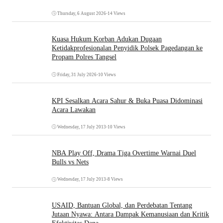
Thursday, 6 August 2026
•
14 Views
Kuasa Hukum Korban Adukan Dugaan
Ketidakprofesionalan Penyidik Polsek Pagedangan ke
Propam Polres Tangsel
Friday, 31 July 2026
•
10 Views
KPI Sesalkan Acara Sahur & Buka Puasa Didominasi
Acara Lawakan
Wednesday, 17 July 2013
•
10 Views
NBA Play Off, Drama Tiga Overtime Warnai Duel
Bulls vs Nets
Wednesday, 17 July 2013
•
8 Views
USAID, Bantuan Global, dan Perdebatan Tentang
Jutaan Nyawa: Antara Dampak Kemanusiaan dan Kritik