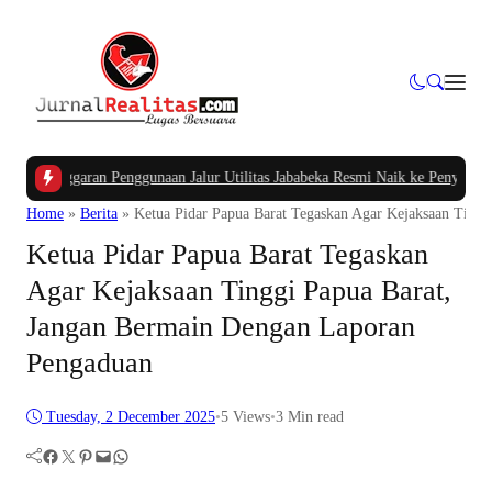
anggaran Penggunaan Jalur Utilitas Jababeka Resmi Naik ke Penyidikan
|
Belum
Home
»
Berita
»
Ketua Pidar Papua Barat Tegaskan Agar Kejaksaan Ting
Ketua Pidar Papua Barat Tegaskan
Agar Kejaksaan Tinggi Papua Barat,
Jangan Bermain Dengan Laporan
Pengaduan
Tuesday, 2 December 2025
•
5
Views
•
3 Min read
Facebook
Twitter
Pinterest
Mail
WhatsApp