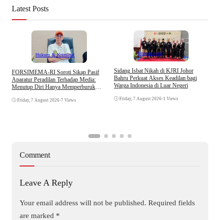
Latest Posts
Internasional
Hukum & Kriminal
S
Sidang Isbat Nikah di KJRI Johor
​FORSIMEMA-RI Soroti Sikap Pasif
P
Bahru Perkuat Akses Keadilan bagi
Aparatur Peradilan Terhadap Media:
P
Warga Indonesia di Luar Negeri
Menutup Diri Hanya Memperburuk
D
Citra Lembaga
Friday, 7 August 2026
•
1 Views
Friday, 7 August 2026
•
7 Views
Comment
Leave A Reply
Your email address will not be published.
Required fields
are marked
*