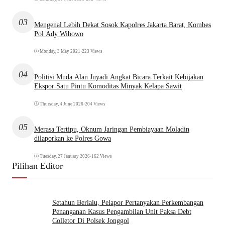
03
Mengenal Lebih Dekat Sosok Kapolres Jakarta Barat, Kombes
Pol Ady Wibowo
Monday, 3 May 2021
•
223 Views
04
Politisi Muda Alan Juyadi Angkat Bicara Terkait Kebijakan
Ekspor Satu Pintu Komoditas Minyak Kelapa Sawit
Thursday, 4 June 2026
•
204 Views
05
Merasa Tertipu, Oknum Jaringan Pembiayaan Moladin
dilaporkan ke Polres Gowa
Tuesday, 27 January 2026
•
162 Views
Pilihan Editor
Setahun Berlalu, Pelapor Pertanyakan Perkembangan
Penanganan Kasus Pengambilan Unit Paksa Debt
Colletor Di Polsek Jonggol