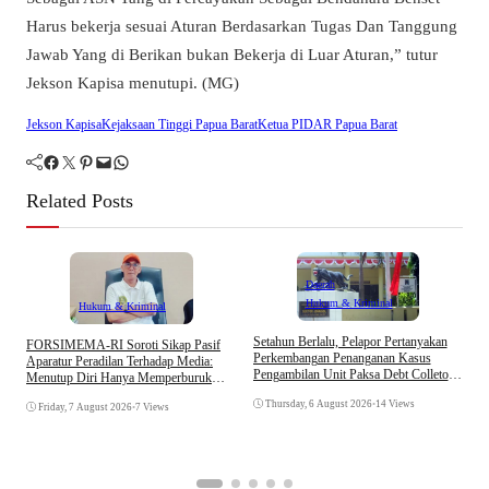
Harus bekerja sesuai Aturan Berdasarkan Tugas Dan Tanggung
Jawab Yang di Berikan bukan Bekerja di Luar Aturan,” tutur
Jekson Kapisa menutupi. (MG)
Jekson Kapisa
Kejaksaan Tinggi Papua Barat
Ketua PIDAR Papua Barat
Facebook
Twitter
Pinterest
Mail
WhatsApp
Related Posts
Daerah
Hukum & Kriminal
Hukum & Kriminal
D
Setahun Berlalu, Pelapor Pertanyakan
​FORSIMEMA-RI Soroti Sikap Pasif
B
Perkembangan Penanganan Kasus
Aparatur Peradilan Terhadap Media:
K
Pengambilan Unit Paksa Debt Colletor
Menutup Diri Hanya Memperburuk
Di Polsek Jonggol
Citra Lembaga
Thursday, 6 August 2026
•
14 Views
Friday, 7 August 2026
•
7 Views