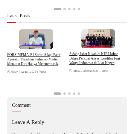
Latest Posts
Internasional
Hukum & Kriminal
S
Sidang Isbat Nikah di KJRI Johor
​FORSIMEMA-RI Soroti Sikap Pasif
P
Bahru Perkuat Akses Keadilan bagi
Aparatur Peradilan Terhadap Media:
P
Warga Indonesia di Luar Negeri
Menutup Diri Hanya Memperburuk
D
Citra Lembaga
Friday, 7 August 2026
•
1 Views
Friday, 7 August 2026
•
8 Views
Comment
Leave A Reply