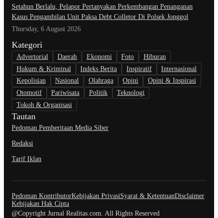
Setahun Berlalu, Pelapor Pertanyakan Perkembangan Penanganan
Kasus Pengambilan Unit Paksa Debt Colletor Di Polsek Jonggol
Thursday, 6 August 2026
Kategori
Advertorial
Daerah
Ekonomi
Foto
Hiburan
Hukum & Kriminal
Indeks Berita
Inspiratif
Internasional
Kepolisian
Nasional
Olahraga
Opini
Opini & Inspirasi
Otomotif
Pariwisata
Politik
Teknologi
Tokoh & Organisasi
Tautan
Pedoman Pemberitaan Media Siber
Redaksi
Tarif Iklan
Pedoman Kontributor
Kebijakan Privasi
Syarat & Ketentuan
Disclaimer
Kebijakan Hak Cipta
@Copyright Jurnal Realitas.com. All Rights Reserved