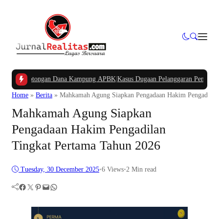
kan Potongan Dana Kampung APBK
|
Kasus Dugaan Pelanggaran Penggunaan Jalu
Home
»
Berita
»
Mahkamah Agung Siapkan Pengadaan Hakim Pengadilan 
Mahkamah Agung Siapkan
Pengadaan Hakim Pengadilan
Tingkat Pertama Tahun 2026
Tuesday, 30 December 2025
•
6
Views
•
2 Min read
Facebook
Twitter
Pinterest
Mail
WhatsApp