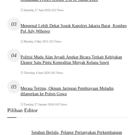
Saturday, 27 June 2026
•
252 Views
03
Mengenal Lebih Dekat Sosok Kapolres Jakarta Barat, Kombes
Pol Ady Wibowo
Monday, 3 May 2021
•
225 Views
04
Politisi Muda Alan Juyadi Angkat Bicara Terkait Kebijakan
Ekspor Satu Pintu Komoditas Minyak Kelapa Sawit
Thursday, 4 June 2026
•
205 Views
05
Merasa Tertipu, Oknum Jaringan Pembiayaan Moladin
dilaporkan ke Polres Gowa
Tuesday, 27 January 2026
•
163 Views
Pilihan Editor
Setahun Berlalu, Pelapor Pertanyakan Perkembangan