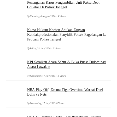
Penanganan Kasus Pengambilan Unit Paksa Debt
Colletor Di Polsek Jonggol
Thursday, 6 August 2026
•
14 Views
Kuasa Hukum Korban Adukan Dugaan
Ketidakprofesionalan Penyidik Polsek Pagedangan ke
Propam Polres Tangsel
Friday, 31 July 2026
•
10 Views
KPI Sesalkan Acara Sahur & Buka Puasa Didominasi
Acara Lawakan
Wednesday, 17 July 2013
•
10 Views
NBA Play Off, Drama Tiga Overtime Warnai Duel
Bulls vs Nets
Wednesday, 17 July 2013
•
8 Views