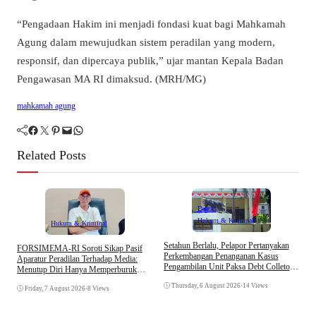
“Pengadaan Hakim ini menjadi fondasi kuat bagi Mahkamah
Agung dalam mewujudkan sistem peradilan yang modern,
responsif, dan dipercaya publik,” ujar mantan Kepala Badan
Pengawasan MA RI dimaksud. (MRH/MG)
mahkamah agung
Facebook
Twitter
Pinterest
Mail
WhatsApp
Related Posts
Daerah
Hukum & Kriminal
Hukum & Kriminal
D
Setahun Berlalu, Pelapor Pertanyakan
​FORSIMEMA-RI Soroti Sikap Pasif
B
Perkembangan Penanganan Kasus
Aparatur Peradilan Terhadap Media:
K
Pengambilan Unit Paksa Debt Colletor
Menutup Diri Hanya Memperburuk
Di Polsek Jonggol
Citra Lembaga
Thursday, 6 August 2026
•
14 Views
Friday, 7 August 2026
•
8 Views