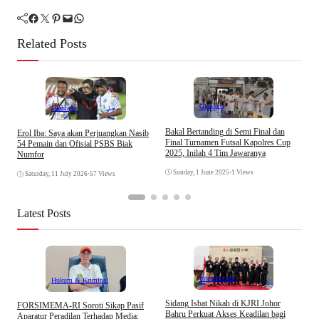
Facebook
Twitter
Pinterest
Mail
WhatsApp
Related Posts
Olahraga
Olahraga
Bakal Bertanding di Semi Final dan
M
Erol Iba: Saya akan Perjuangkan Nasib
Final Turnamen Futsal Kapolres Cup
U
54 Pemain dan Ofisial PSBS Biak
2025, Inilah 4 Tim Jawaranya
Numfor
Sunday, 1 June 2025
•
1 Views
Saturday, 11 July 2026
•
57 Views
Latest Posts
Internasional
Hukum & Kriminal
S
Sidang Isbat Nikah di KJRI Johor
​FORSIMEMA-RI Soroti Sikap Pasif
P
Bahru Perkuat Akses Keadilan bagi
Aparatur Peradilan Terhadap Media: