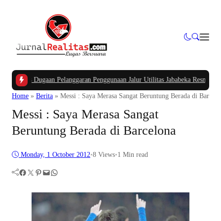
Kasus Dugaan Pelanggaran Penggunaan Jalur Utilitas Jababeka Resmi Naik ke 
Home
»
Berita
»
Messi : Saya Merasa Sangat Beruntung Berada di Barcelo
Messi : Saya Merasa Sangat
Beruntung Berada di Barcelona
Monday, 1 October 2012
•
8
Views
•
1 Min read
Facebook
Twitter
Pinterest
Mail
WhatsApp