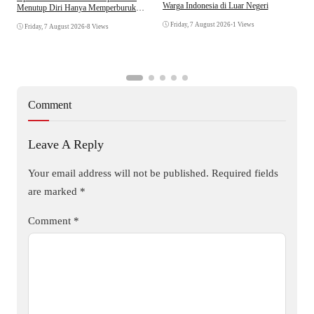
P
Warga Indonesia di Luar Negeri
Menutup Diri Hanya Memperburuk
D
Citra Lembaga
Friday, 7 August 2026
•
1 Views
Friday, 7 August 2026
•
8 Views
Comment
Leave A Reply
Your email address will not be published.
Required fields
are marked
*
Comment
*