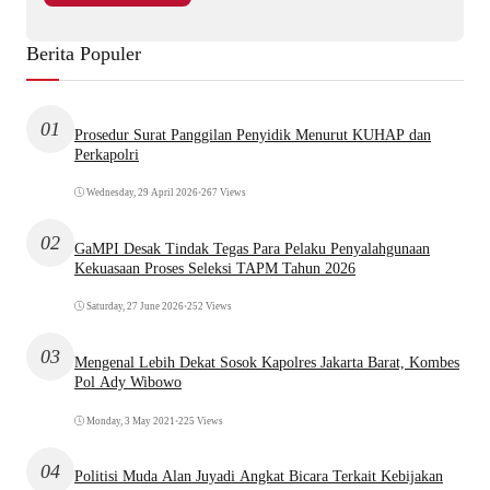
Berita Populer
01
Prosedur Surat Panggilan Penyidik Menurut KUHAP dan
Perkapolri
Wednesday, 29 April 2026
•
267 Views
02
GaMPI Desak Tindak Tegas Para Pelaku Penyalahgunaan
Kekuasaan Proses Seleksi TAPM Tahun 2026
Saturday, 27 June 2026
•
252 Views
03
Mengenal Lebih Dekat Sosok Kapolres Jakarta Barat, Kombes
Pol Ady Wibowo
Monday, 3 May 2021
•
225 Views
04
Politisi Muda Alan Juyadi Angkat Bicara Terkait Kebijakan