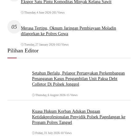
Ekspor Satu Pintu Komoditas Minyak Kelapa Sawit
Thursday, 4 June 2026
•
205 Views
05
Merasa Tertipu, Oknum Jaringan Pembiayaan Moladin
dilaporkan ke Polres Gowa
Tuesday, 27 January 2026
•
163 Views
Pilihan Editor
Setahun Berlalu, Pelapor Pertanyakan Perkembangan
Penanganan Kasus Pengambilan Unit Paksa Debt
Colletor Di Polsek Jonggol
Thursday, 6 August 2026
•
15 Views
Kuasa Hukum Korban Adukan Dugaan
Ketidakprofesionalan Penyidik Polsek Pagedangan ke
Propam Polres Tangsel
Friday, 31 July 2026
•
10 Views