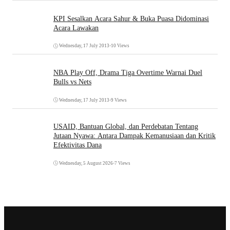
KPI Sesalkan Acara Sahur & Buka Puasa Didominasi
Acara Lawakan
Wednesday, 17 July 2013
•
10 Views
NBA Play Off, Drama Tiga Overtime Warnai Duel
Bulls vs Nets
Wednesday, 17 July 2013
•
9 Views
USAID, Bantuan Global, dan Perdebatan Tentang
Jutaan Nyawa: Antara Dampak Kemanusiaan dan Kritik
Efektivitas Dana
Wednesday, 5 August 2026
•
7 Views