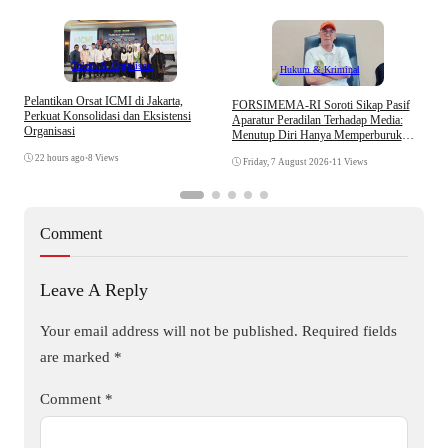
Tokoh & Organisasi
Hukum & Kriminal
Pelantikan Orsat ICMI di Jakarta,
S
​FORSIMEMA-RI Soroti Sikap Pasif
Perkuat Konsolidasi dan Eksistensi
B
Aparatur Peradilan Terhadap Media:
Organisasi
W
Menutup Diri Hanya Memperburuk
Citra Lembaga
22 hours ago
•
8 Views
Friday, 7 August 2026
•
11 Views
Comment
Leave A Reply
Your email address will not be published.
Required fields
are marked
*
Comment
*