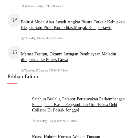
Monday, 3 May 2021
•
229 Views
04
Politisi Muda Alan Juyadi Angkat Bicara Terkait Kebijakan
Ekspor Satu Pintu Komoditas Minyak Kelapa Sawit
Thursday, 4 June 2026
•
205 Views
05
Merasa Tertipu, Oknum Jaringan Pembiayaan Moladin
dilaporkan ke Polres Gowa
Tuesday, 27 January 2026
•
164 Views
Pilihan Editor
Setahun Berlalu, Pelapor Pertanyakan Perkembangan
Penanganan Kasus Pengambilan Unit Paksa Debt
Colletor Di Polsek Jonggol
Thursday, 6 August 2026
•
15 Views
Kuasa Hukum Korban Adukan Dugaan