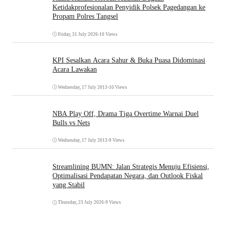
Ketidakprofesionalan Penyidik Polsek Pagedangan ke
Propam Polres Tangsel
Friday, 31 July 2026
•
10 Views
KPI Sesalkan Acara Sahur & Buka Puasa Didominasi
Acara Lawakan
Wednesday, 17 July 2013
•
10 Views
NBA Play Off, Drama Tiga Overtime Warnai Duel
Bulls vs Nets
Wednesday, 17 July 2013
•
9 Views
Streamlining BUMN: Jalan Strategis Menuju Efisiensi,
Optimalisasi Pendapatan Negara, dan Outlook Fiskal
yang Stabil
Thursday, 23 July 2026
•
9 Views