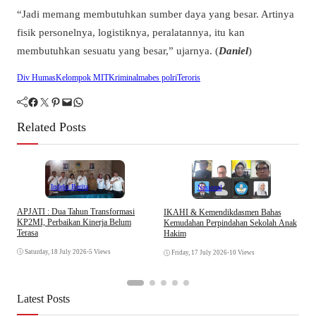
“Jadi memang membutuhkan sumber daya yang besar. Artinya
fisik personelnya, logistiknya, peralatannya, itu kan
membutuhkan sesuatu yang besar,” ujarnya. (
Daniel
)
Div Humas
Kelompok MIT
Kriminal
mabes polri
Teroris
Facebook
Twitter
Pinterest
Mail
WhatsApp
Related Posts
Indeks Berita
Nasional
APJATI : Dua Tahun Transformasi
IKAHI & Kemendikdasmen Bahas
S
KP2MI, Perbaikan Kinerja Belum
Kemudahan Perpindahan Sekolah Anak
P
Terasa
Hakim
P
Saturday, 18 July 2026
•
5 Views
Friday, 17 July 2026
•
10 Views
Latest Posts