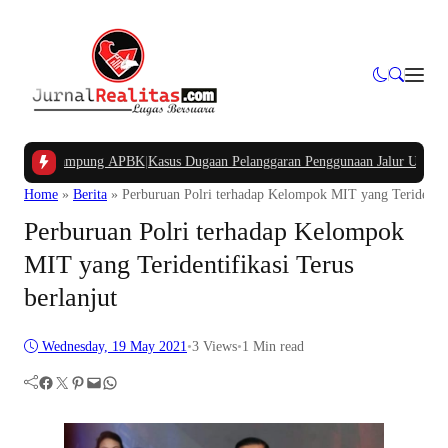
 Dana Kampung APBK
|
Kasus Dugaan Pelanggaran Penggunaan Jalur Utilitas Ja
Home
»
Berita
»
Perburuan Polri terhadap Kelompok MIT yang Teridentifi
Perburuan Polri terhadap Kelompok
MIT yang Teridentifikasi Terus
berlanjut
Wednesday, 19 May 2021
•
3
Views
•
1 Min read
Facebook
Twitter
Pinterest
Mail
WhatsApp