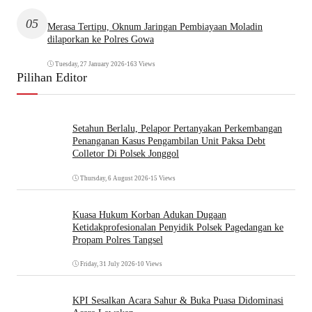
05
Merasa Tertipu, Oknum Jaringan Pembiayaan Moladin
dilaporkan ke Polres Gowa
Tuesday, 27 January 2026
•
163 Views
Pilihan Editor
Setahun Berlalu, Pelapor Pertanyakan Perkembangan
Penanganan Kasus Pengambilan Unit Paksa Debt
Colletor Di Polsek Jonggol
Thursday, 6 August 2026
•
15 Views
Kuasa Hukum Korban Adukan Dugaan
Ketidakprofesionalan Penyidik Polsek Pagedangan ke
Propam Polres Tangsel
Friday, 31 July 2026
•
10 Views
KPI Sesalkan Acara Sahur & Buka Puasa Didominasi