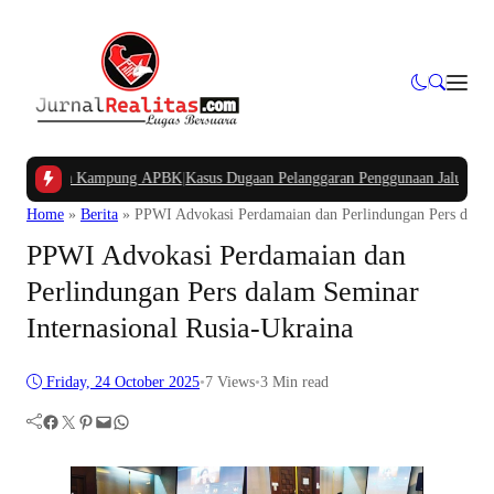
n Dana Kampung APBK
|
Kasus Dugaan Pelanggaran Penggunaan Jalur Utilitas Ja
Home
»
Berita
»
PPWI Advokasi Perdamaian dan Perlindungan Pers dalam
PPWI Advokasi Perdamaian dan
Perlindungan Pers dalam Seminar
Internasional Rusia-Ukraina
Friday, 24 October 2025
•
7
Views
•
3 Min read
Facebook
Twitter
Pinterest
Mail
WhatsApp