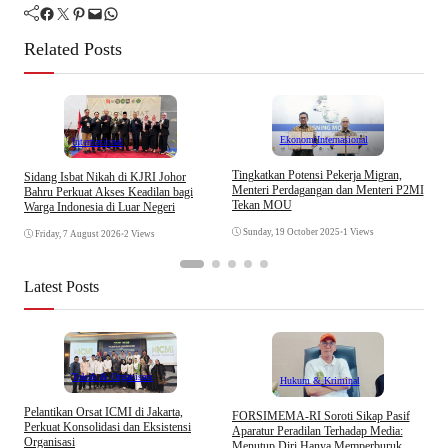
Facebook
Twitter
Pinterest
Mail
WhatsApp
Related Posts
Ekonomi
Internasional
Internasional
Tingkatkan Potensi Pekerja Migran,
Sidang Isbat Nikah di KJRI Johor
D
Menteri Perdagangan dan Menteri P2MI
Bahru Perkuat Akses Keadilan bagi
D
Tekan MOU
Warga Indonesia di Luar Negeri
Sunday, 19 October 2025
•
1 Views
Friday, 7 August 2026
•
2 Views
Latest Posts
Tokoh & Organisasi
Hukum & Kriminal
Pelantikan Orsat ICMI di Jakarta,
S
​FORSIMEMA-RI Soroti Sikap Pasif
Perkuat Konsolidasi dan Eksistensi
B
Aparatur Peradilan Terhadap Media:
Organisasi
W
Menutup Diri Hanya Memperburuk