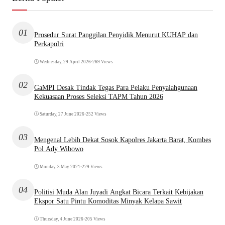
01
Prosedur Surat Panggilan Penyidik Menurut KUHAP dan
Perkapolri
Wednesday, 29 April 2026
•
269 Views
02
GaMPI Desak Tindak Tegas Para Pelaku Penyalahgunaan
Kekuasaan Proses Seleksi TAPM Tahun 2026
Saturday, 27 June 2026
•
252 Views
03
Mengenal Lebih Dekat Sosok Kapolres Jakarta Barat, Kombes
Pol Ady Wibowo
Monday, 3 May 2021
•
229 Views
04
Politisi Muda Alan Juyadi Angkat Bicara Terkait Kebijakan
Ekspor Satu Pintu Komoditas Minyak Kelapa Sawit
Thursday, 4 June 2026
•
205 Views