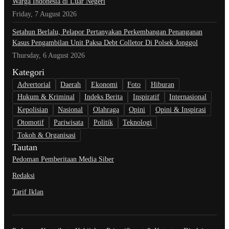
Warga Indonesia di Luar Negeri
Friday, 7 August 2026
Setahun Berlalu, Pelapor Pertanyakan Perkembangan Penanganan
Kasus Pengambilan Unit Paksa Debt Colletor Di Polsek Jonggol
Thursday, 6 August 2026
Kategori
Advertorial
Daerah
Ekonomi
Foto
Hiburan
Hukum & Kriminal
Indeks Berita
Inspiratif
Internasional
Kepolisian
Nasional
Olahraga
Opini
Opini & Inspirasi
Otomotif
Pariwisata
Politik
Teknologi
Tokoh & Organisasi
Tautan
Pedoman Pemberitaan Media Siber
Redaksi
Tarif Iklan