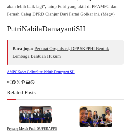
akan lebih baik lagi”, tutup Putri yang aktif di PP AMPG dan
Pernah Caleg DPRD Cianjur Dari Partai Golkar ini. (Megy)
PutriNabilaDamayantiSH
Baca juga:
Perkuat Organisasi, DPP SKPPHI Bentuk
Lembaga Bantuan Hukum
AMPG
Kader Golkar
Putri Nabila Damayanti SH
Facebook
Twitter
Pinterest
Mail
WhatsApp
Related Posts
Tokoh & Organisasi
Tokoh & Organisasi
Pejuang Merah Putih SUPERAPPS
I