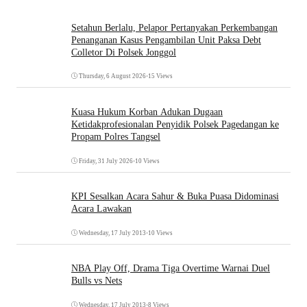
Setahun Berlalu, Pelapor Pertanyakan Perkembangan
Penanganan Kasus Pengambilan Unit Paksa Debt
Colletor Di Polsek Jonggol
Thursday, 6 August 2026
•
15 Views
Kuasa Hukum Korban Adukan Dugaan
Ketidakprofesionalan Penyidik Polsek Pagedangan ke
Propam Polres Tangsel
Friday, 31 July 2026
•
10 Views
KPI Sesalkan Acara Sahur & Buka Puasa Didominasi
Acara Lawakan
Wednesday, 17 July 2013
•
10 Views
NBA Play Off, Drama Tiga Overtime Warnai Duel
Bulls vs Nets
Wednesday, 17 July 2013
•
8 Views