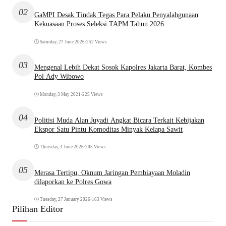
02
GaMPI Desak Tindak Tegas Para Pelaku Penyalahgunaan
Kekuasaan Proses Seleksi TAPM Tahun 2026
Saturday, 27 June 2026
•
252 Views
03
Mengenal Lebih Dekat Sosok Kapolres Jakarta Barat, Kombes
Pol Ady Wibowo
Monday, 3 May 2021
•
225 Views
04
Politisi Muda Alan Juyadi Angkat Bicara Terkait Kebijakan
Ekspor Satu Pintu Komoditas Minyak Kelapa Sawit
Thursday, 4 June 2026
•
205 Views
05
Merasa Tertipu, Oknum Jaringan Pembiayaan Moladin
dilaporkan ke Polres Gowa
Tuesday, 27 January 2026
•
163 Views
Pilihan Editor