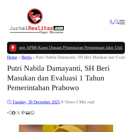
 Kampung APBK
|
Kasus Dugaan Pelanggaran Penggunaan Jalur Utilitas Jababeka
Home
»
Berita
»
Putri Nabila Damayanti, SH Beri Masukan dan Evaluasi
Putri Nabila Damayanti, SH Beri
Masukan dan Evaluasi 1 Tahun
Pemerintahan Prabowo
Tuesday, 30 December 2025
•
8
Views
•
3 Min read
Facebook
Twitter
Pinterest
Mail
WhatsApp