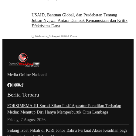
USAID, Bantuan Global, dan Perdebatan Tentang
Jutaan Nyawa: Antara Dampak Kemanusiaan dan Kritik
Efektivitas Dana
Wednesday, 5 August 2026
•
7 Views
Media Online Nasional
Berita Terbaru
​FORSIMEMA-RI Soroti Sikap Pasif Aparatur Peradilan Terhadap
Media: Menutup Diri Hanya Memperburuk Citra Lembaga
Friday, 7 August 2026
Sidang Isbat Nikah di KJRI Johor Bahru Perkuat Akses Keadilan bagi