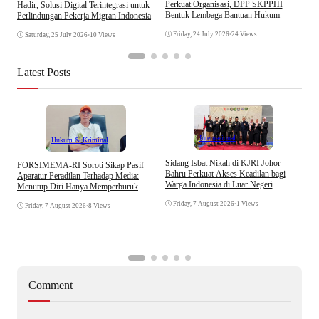
Perkuat Organisasi, DPP SKPPHI
Hadir, Solusi Digital Terintegrasi untuk
B
Bentuk Lembaga Bantuan Hukum
Perlindungan Pekerja Migran Indonesia
A
Friday, 24 July 2026
•
24 Views
Saturday, 25 July 2026
•
10 Views
Latest Posts
Internasional
Hukum & Kriminal
S
Sidang Isbat Nikah di KJRI Johor
​FORSIMEMA-RI Soroti Sikap Pasif
P
Bahru Perkuat Akses Keadilan bagi
Aparatur Peradilan Terhadap Media:
P
Warga Indonesia di Luar Negeri
Menutup Diri Hanya Memperburuk
D
Citra Lembaga
Friday, 7 August 2026
•
1 Views
Friday, 7 August 2026
•
8 Views
Comment