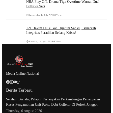
NBA Play Off, Drama Tiga Overtime Warnai Duel
Bulls vs Nets
Wednesday, 17 July 2013
•
8 Views
121 Hakim Diusulkan Dijatuhi Sanksi, Benarkah
Integritas Peradilan Sedang Krisis?
Saturday, 1 August 2026
•
6 Views
Media Online Nasional
Berita Terbaru
Setahun Berlalu, Pelapor Pertanyakan Perkembangan Penanganan
Kasus Pengambilan Unit Paksa Debt Colletor Di Polsek Jonggol
Thursday, 6 August 2026