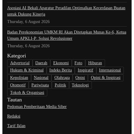
Asosiasi AI Bekali Aparatur Peradilan Optimalkan Kecerdasan Buatan
untuk Dukung Kinerja
Thursday, 6 August 2026
Badan Perekonomian UMKM RI Akan Ditetapkan Munas Ke-6, Ketua
Umum APKLI-P: Solusi Revolusioner
Thursday, 6 August 2026
Kategori
Advertorial
Daerah
Ekonomi
Foto
Hiburan
Hukum & Kriminal
Indeks Berita
Inspiratif
Internasional
Kepolisian
Nasional
Olahraga
Opini
Opini & Inspirasi
Otomotif
Pariwisata
Politik
Teknologi
Tokoh & Organisasi
Tautan
Pedoman Pemberitaan Media Siber
Redaksi
Tarif Iklan