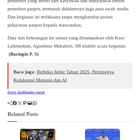
pendonor yang terdiri dari karyawan dan masyarakat umum
pemohon paspor, termasuk didalamnya juga para awak media.
Dan kegiatan ini terlaksana tanpa menghambat proses
pelayanan paspor kepada masyarakat.
Data dan keterangan ini sesuai yang disampaikan oleh Kasi.
Lalintuskim, Agustinus Makabori, SH diakhir acara kegiatan.
(Baringin P. S)
Baca juga:
Refleksi Akhir Tahun 2025, Pentingnya
Kolaborasi Manusia dan AI
donor darah
kanim siantar
Facebook
Twitter
Pinterest
Mail
WhatsApp
Related Posts