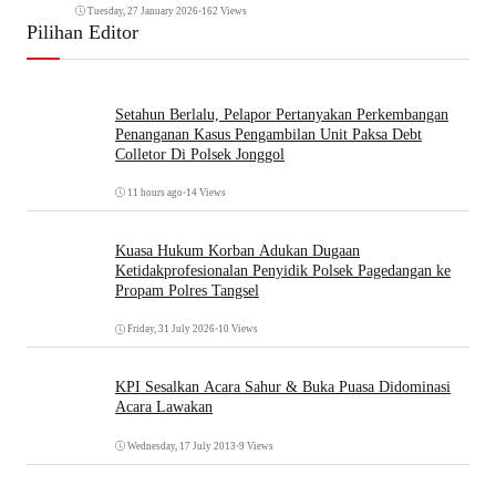
Tuesday, 27 January 2026
•
162 Views
Pilihan Editor
Setahun Berlalu, Pelapor Pertanyakan Perkembangan
Penanganan Kasus Pengambilan Unit Paksa Debt
Colletor Di Polsek Jonggol
11 hours ago
•
14 Views
Kuasa Hukum Korban Adukan Dugaan
Ketidakprofesionalan Penyidik Polsek Pagedangan ke
Propam Polres Tangsel
Friday, 31 July 2026
•
10 Views
KPI Sesalkan Acara Sahur & Buka Puasa Didominasi
Acara Lawakan
Wednesday, 17 July 2013
•
9 Views