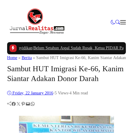
idikan
|
Belum Setahun Aspal Sudah Rusak, Ketua PIDAR Papua Barat Minta Kaj
Home
»
Berita
»
Sambut HUT Imigrasi Ke-66, Kanim Siantar Adakan Do
Sambut HUT Imigrasi Ke-66, Kanim
Siantar Adakan Donor Darah
Friday, 22 January 2016
•
5
Views
•
4 Min read
Facebook
Twitter
Pinterest
Mail
WhatsApp