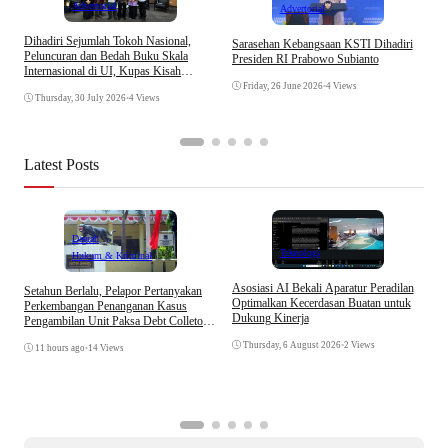
Advertorial
Advertorial
Dihadiri Sejumlah Tokoh Nasional,
Sarasehan Kebangsaan KSTI Dihadiri
R
Peluncuran dan Bedah Buku Skala
Presiden RI Prabowo Subianto
K
Internasional di UI, Kupas Kisah
Perjalanan Muhammad Ja’far Hasibuan
Friday, 26 June 2026
•
4 Views
Thursday, 30 July 2026
•
4 Views
Latest Posts
Daerah
Teknologi
Hukum & Kriminal
Asosiasi AI Bekali Aparatur Peradilan
Setahun Berlalu, Pelapor Pertanyakan
B
Optimalkan Kecerdasan Buatan untuk
Perkembangan Penanganan Kasus
D
Dukung Kinerja
Pengambilan Unit Paksa Debt Colletor
A
Di Polsek Jonggol
Thursday, 6 August 2026
•
2 Views
11 hours ago
•
14 Views