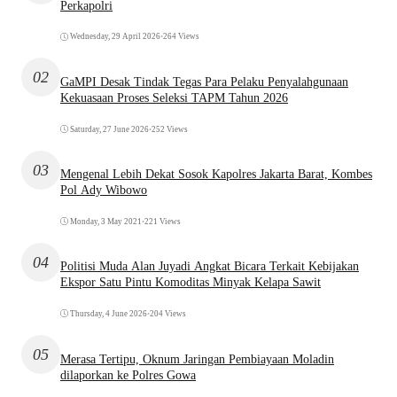
Perkapolri
Wednesday, 29 April 2026
•
264 Views
02
GaMPI Desak Tindak Tegas Para Pelaku Penyalahgunaan
Kekuasaan Proses Seleksi TAPM Tahun 2026
Saturday, 27 June 2026
•
252 Views
03
Mengenal Lebih Dekat Sosok Kapolres Jakarta Barat, Kombes
Pol Ady Wibowo
Monday, 3 May 2021
•
221 Views
04
Politisi Muda Alan Juyadi Angkat Bicara Terkait Kebijakan
Ekspor Satu Pintu Komoditas Minyak Kelapa Sawit
Thursday, 4 June 2026
•
204 Views
05
Merasa Tertipu, Oknum Jaringan Pembiayaan Moladin
dilaporkan ke Polres Gowa