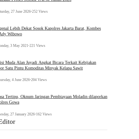
turday, 27 June 2026
•
252 Views
enal Lebih Dekat Sosok Kapolres Jakarta Barat, Kombes
 Ady Wibowo
nday, 3 May 2021
•
221 Views
tisi Muda Alan Juyadi Angkat Bicara Terkait Kebijakan
or Satu Pintu Komoditas Minyak Kelapa Sawit
ursday, 4 June 2026
•
204 Views
sa Tertipu, Oknum Jaringan Pembiayaan Moladin dilaporkan
olres Gowa
esday, 27 January 2026
•
162 Views
Editor