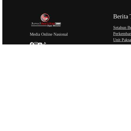
Berita 
Setahun Be
Perkemban
Media Online Nasional
Unit Paksa
Thursday,
Asosiasi A
Kecerdasa
Thursday,
Badan Per
Munas Ke-
Revolusio
Thursday,
@Copyright Jurnal Realitas.com. All Rights Reserved