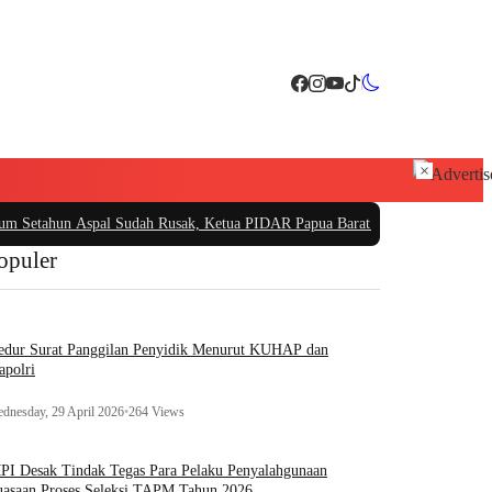
×
hun Aspal Sudah Rusak, Ketua PIDAR Papua Barat Minta Kajati Papua Periks
opuler
edur Surat Panggilan Penyidik Menurut KUHAP dan
apolri
dnesday, 29 April 2026
•
264 Views
I Desak Tindak Tegas Para Pelaku Penyalahgunaan
asaan Proses Seleksi TAPM Tahun 2026