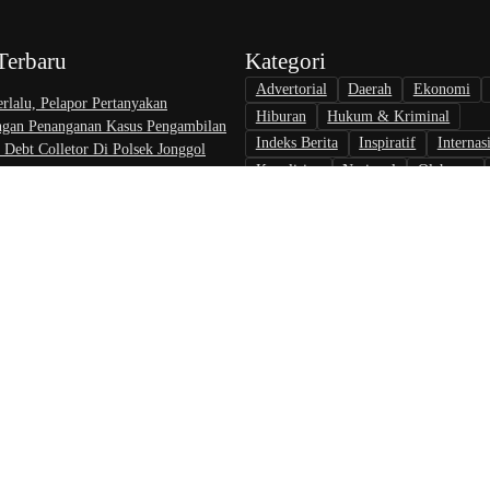
Terbaru
Kategori
Advertorial
Daerah
Ekonomi
rlalu, Pelapor Pertanyakan
Hiburan
Hukum & Kriminal
gan Penanganan Kasus Pengambilan
Indeks Berita
Inspiratif
Internas
 Debt Colletor Di Polsek Jonggol
Kepolisian
Nasional
Olahraga
 6 August 2026
Opini & Inspirasi
Otomotif
Pari
I Bekali Aparatur Peradilan Optimalkan
Politik
Teknologi
Tokoh & Orga
n Buatan untuk Dukung Kinerja
 6 August 2026
ekonomian UMKM RI Akan Ditetapkan
6, Ketua Umum APKLI-P: Solusi
ner
 6 August 2026
Pedoman Kontributor
Kebijak