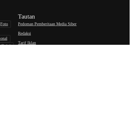
Tautan
Pedoman Pemberitaan Media Siber
Foto
Redaksi
ional
Tarif Iklan
Opini
wisata
nisasi
an Privasi
Syarat & Ketentuan
Disclaimer
Kebijakan Hak Cipta