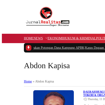
HOME
NEWS
EKONOMI
HUKUM & KRIMINAL
POLI
pua Barat Pertanyakan Potongan Dana Kampung APBK
|
Kasus Dugaan Pelangga
Abdon Kapisa
Home
»
Abdon Kapisa
DAERAH
|
HUKU
TOKOH & ORGA
•
Thursday, 11 