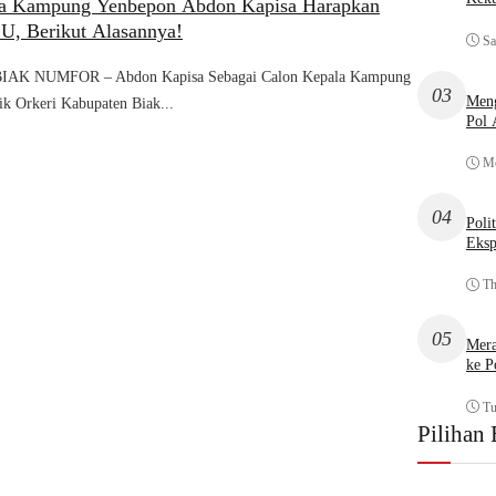
la Kampung Yenbepon Abdon Kapisa Harapkan
U, Berikut Alasannya!
Sa
K NUMFOR – Abdon Kapisa Sebagai Calon Kepala Kampung
03
Meng
ik Orkeri Kabupaten Biak...
Pol
Mo
04
Poli
Eksp
Th
05
Mera
ke P
Tu
Pilihan 