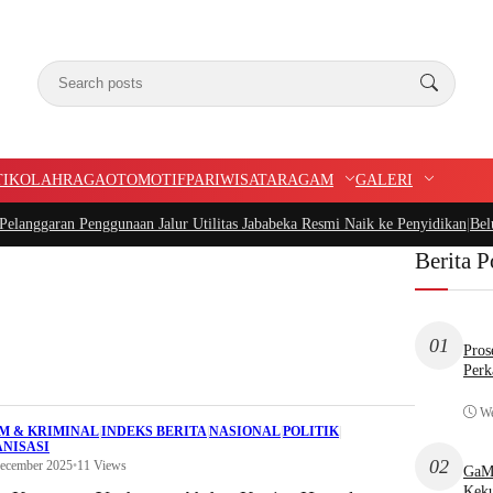
TIK
OLAHRAGA
OTOMOTIF
PARIWISATA
RAGAM
GALERI
ran Penggunaan Jalur Utilitas Jababeka Resmi Naik ke Penyidikan
|
Belum Seta
Berita P
01
Pros
Perk
We
M & KRIMINAL
|
INDEKS BERITA
|
NASIONAL
|
POLITIK
|
NISASI
02
December 2025
•
11 Views
GaMP
Keku