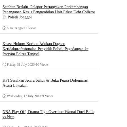
Setahun Berlalu, Pelapor Pertanyakan Perkembangan
Penanganan Kasus Pengambilan Unit Paksa Debt Colletor
Di Polsek Jonggol
6 hours ago
•
13 Views
Kuasa Hukum Korban Adukan Dugaan
Ketidakprofesionalan Penyidik Polsek Pagedangan ke
Propam Polres Tangsel
Friday, 31 July 2026
•
10 Views
KPI Sesalkan Acara Sahur & Buka Puasa Didominasi
Acara Lawakan
Wednesday, 17 July 2013
•
9 Views
NBA Play Off, Drama Tiga Overtime Warnai Duel Bulls
vs Nets