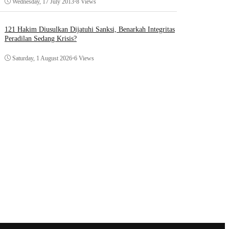
Wednesday, 17 July 2013
•
8 Views
121 Hakim Diusulkan Dijatuhi Sanksi, Benarkah Integritas
Peradilan Sedang Krisis?
Saturday, 1 August 2026
•
6 Views