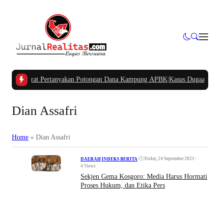
apua Barat Pertanyakan Potongan Dana Kampung APBK
|
Kasus Dugaan Pelangg
Dian Assafri
Home
»
Dian Assafri
•
Friday, 24 September 2021
•
DAERAH
|
INDEKS BERITA
4 Views
Sekjen Gema Kosgoro: Media Harus Hormati
Proses Hukum, dan Etika Pers