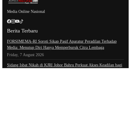
Media Online Nasional
Berita Terbaru
​FORSIMEMA-RI Soroti Sikap Pasif Aparatur Peradilan Terhadap
Media: Menutup Diri Hanya Memperburuk Citra Lembaga
Friday, 7 August 2026
Sidang Isbat Nikah di KJRI Johor Bahru Perkuat Akses Keadilan bagi
Warga Indonesia di Luar Negeri
Friday, 7 August 2026
Setahun Berlalu, Pelapor Pertanyakan Perkembangan Penanganan
Kasus Pengambilan Unit Paksa Debt Colletor Di Polsek Jonggol
Thursday, 6 August 2026
Kategori
Advertorial
Daerah
Ekonomi
Foto
Hiburan
Hukum & Kriminal
Indeks Berita
Inspiratif
Internasional