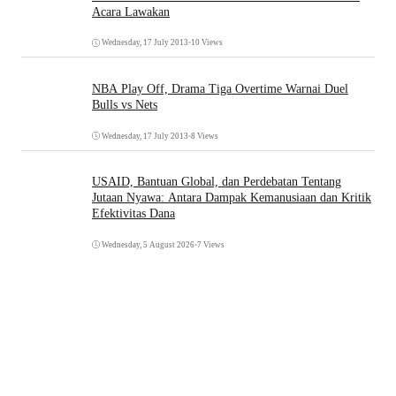
Acara Lawakan
Wednesday, 17 July 2013
•
10 Views
NBA Play Off, Drama Tiga Overtime Warnai Duel
Bulls vs Nets
Wednesday, 17 July 2013
•
8 Views
USAID, Bantuan Global, dan Perdebatan Tentang
Jutaan Nyawa: Antara Dampak Kemanusiaan dan Kritik
Efektivitas Dana
Wednesday, 5 August 2026
•
7 Views