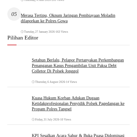
05
Merasa Tertipu, Oknum Jaringan Pembiayaan Moladin
dilaporkan ke Polres Gowa
Tuesday, 27 January 2026
•
163 Views
Pilihan Editor
Setahun Berlalu, Pelapor Pertanyakan Perkembangan
Penanganan Kasus Pengambilan Unit Paksa Debt
Colletor Di Polsek Jonggol
Thursday, 6 August 2026
•
14 Views
Kuasa Hukum Korban Adukan Dugaan
Ketidakprofesionalan Penyidik Polsek Pagedangan ke
Propam Polres Tangsel
Friday, 31 July 2026
•
10 Views
KPI Sesalkan Acara Sahur & Buka Puasa Didominasi