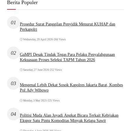
Berita Populer
01
Prosedur Surat Panggilan Penyidik Menurut KUHAP dan
Perkapolri
Wednesday, 29 April 2026
•
266 Views
02
GaMPI Desak Tindak Tegas Para Pelaku Penyalahgunaan
Kekuasaan Proses Seleksi TAPM Tahun 2026
Saturday, 27 June 2026
•
252 Views
03
Mengenal Lebih Dekat Sosok Kapolres Jakarta Barat, Kombes
Pol Ady Wibowo
Monday, 3 May 2021
•
225 Views
04
Politisi Muda Alan Juyadi Angkat Bicara Terkait Kebijakan
Ekspor Satu Pintu Komoditas Minyak Kelapa Sawit
Thursday, 4 June 2026
•
205 Views