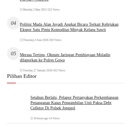
Monday, 3 May 2021
•
222 Views
04
Politisi Muda Alan Juyadi Angkat Bicara Terkait Kebijakan
Ekspor Satu Pintu Komoditas Minyak Kelapa Sawit
Thursday, 4 June 2026
•
204 Views
05
Merasa Tertipu, Oknum Jaringan Pembiayaan Moladin
dilaporkan ke Polres Gowa
Tuesday, 27 January 2026
•
162 Views
Pilihan Editor
Setahun Berlalu, Pelapor Pertanyakan Perkembangan
Penanganan Kasus Pengambilan Unit Paksa Debt
Colletor Di Polsek Jonggol
18 hours ago
•
14 Views