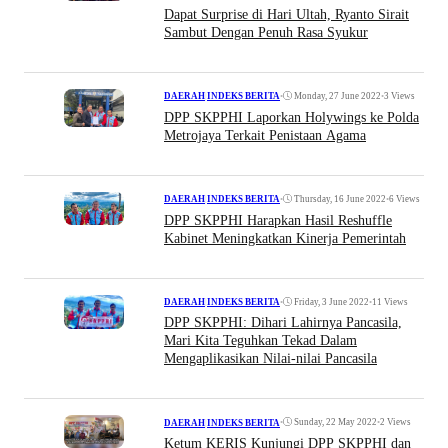
Dapat Surprise di Hari Ultah, Ryanto Sirait
Sambut Dengan Penuh Rasa Syukur
•
Monday, 27 June 2022
•
3 Views
DAERAH
|
INDEKS BERITA
DPP SKPPHI Laporkan Holywings ke Polda
Metrojaya Terkait Penistaan Agama
•
Thursday, 16 June 2022
•
6 Views
DAERAH
|
INDEKS BERITA
DPP SKPPHI Harapkan Hasil Reshuffle
Kabinet Meningkatkan Kinerja Pemerintah
•
Friday, 3 June 2022
•
11 Views
DAERAH
|
INDEKS BERITA
DPP SKPPHI: Dihari Lahirnya Pancasila,
Mari Kita Teguhkan Tekad Dalam
Mengaplikasikan Nilai-nilai Pancasila
•
Sunday, 22 May 2022
•
2 Views
DAERAH
|
INDEKS BERITA
Ketum KERIS Kunjungi DPP SKPPHI dan