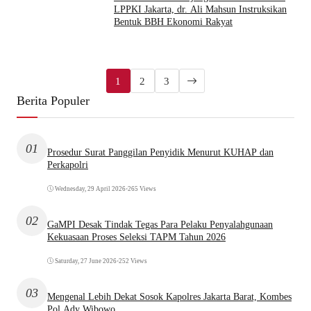
LPPKI Jakarta, dr. Ali Mahsun Instruksikan
Bentuk BBH Ekonomi Rakyat
1
2
3
Berita Populer
01
Prosedur Surat Panggilan Penyidik Menurut KUHAP dan
Perkapolri
Wednesday, 29 April 2026
•
265 Views
02
GaMPI Desak Tindak Tegas Para Pelaku Penyalahgunaan
Kekuasaan Proses Seleksi TAPM Tahun 2026
Saturday, 27 June 2026
•
252 Views
03
Mengenal Lebih Dekat Sosok Kapolres Jakarta Barat, Kombes
Pol Ady Wibowo