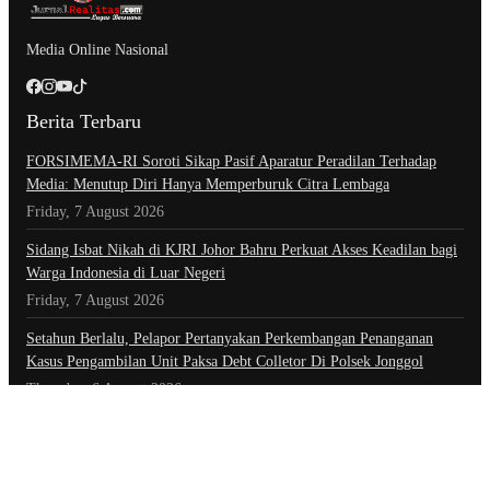
Media Online Nasional
Berita Terbaru
​FORSIMEMA-RI Soroti Sikap Pasif Aparatur Peradilan Terhadap
Media: Menutup Diri Hanya Memperburuk Citra Lembaga
Friday, 7 August 2026
Sidang Isbat Nikah di KJRI Johor Bahru Perkuat Akses Keadilan bagi
Warga Indonesia di Luar Negeri
Friday, 7 August 2026
Setahun Berlalu, Pelapor Pertanyakan Perkembangan Penanganan
Kasus Pengambilan Unit Paksa Debt Colletor Di Polsek Jonggol
Thursday, 6 August 2026
Kategori
Advertorial
Daerah
Ekonomi
Foto
Hiburan
Hukum & Kriminal
Indeks Berita
Inspiratif
Internasional