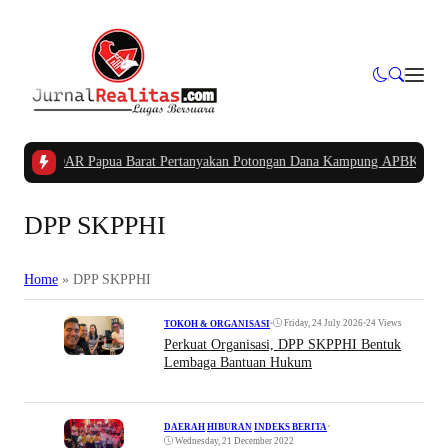
tua PIDAR Papua Barat Pertanyakan Potongan Dana Kampung APBK
|
Kasus D
DPP SKPPHI
Home
»
DPP SKPPHI
•
Friday, 24 July 2026
•
24 Views
TOKOH & ORGANISASI
Perkuat Organisasi, DPP SKPPHI Bentuk
Lembaga Bantuan Hukum
•
DAERAH
|
HIBURAN
|
INDEKS BERITA
Wednesday, 21 December 2022