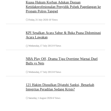
Kuasa Hukum Korban Adukan Dugaan
Ketidakprofesionalan Penyidik Polsek Pagedangan ke
Propam Polres Tangsel
Friday, 31 July 2026
•
10 Views
KPI Sesalkan Acara Sahur & Buka Puasa Didominasi
Acara Lawakan
Wednesday, 17 July 2013
•
9 Views
NBA Play Off, Drama Tiga Overtime Warnai Duel
Bulls vs Nets
Wednesday, 17 July 2013
•
8 Views
121 Hakim Diusulkan Dijatuhi Sanksi, Benarkah
Integritas Peradilan Sedang Krisis?
Saturday, 1 August 2026
•
6 Views