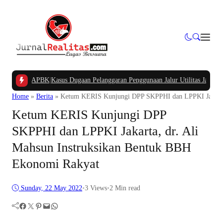
mpung APBK
|
Kasus Dugaan Pelanggaran Penggunaan Jalur Utilitas Jababeka Res
Home
»
Berita
»
Ketum KERIS Kunjungi DPP SKPPHI dan LPPKI Jakarta,
Ketum KERIS Kunjungi DPP
SKPPHI dan LPPKI Jakarta, dr. Ali
Mahsun Instruksikan Bentuk BBH
Ekonomi Rakyat
Sunday, 22 May 2022
•
3
Views
•
2 Min read
Facebook
Twitter
Pinterest
Mail
WhatsApp