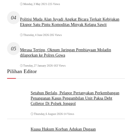
Monday, 3 May 2021
•
225 Views
04
Politisi Muda Alan Juyadi Angkat Bicara Terkait Kebijakan
Ekspor Satu Pintu Komoditas Minyak Kelapa Sawit
Thursday, 4 June 2026
•
205 Views
05
Merasa Tertipu, Oknum Jaringan Pembiayaan Moladin
dilaporkan ke Polres Gowa
Tuesday, 27 January 2026
•
163 Views
Pilihan Editor
Setahun Berlalu, Pelapor Pertanyakan Perkembangan
Penanganan Kasus Pengambilan Unit Paksa Debt
Colletor Di Polsek Jonggol
Thursday, 6 August 2026
•
14 Views
Kuasa Hukum Korban Adukan Dugaan