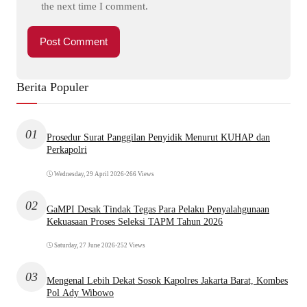
the next time I comment.
Berita Populer
01
Prosedur Surat Panggilan Penyidik Menurut KUHAP dan
Perkapolri
Wednesday, 29 April 2026
•
266 Views
02
GaMPI Desak Tindak Tegas Para Pelaku Penyalahgunaan
Kekuasaan Proses Seleksi TAPM Tahun 2026
Saturday, 27 June 2026
•
252 Views
03
Mengenal Lebih Dekat Sosok Kapolres Jakarta Barat, Kombes
Pol Ady Wibowo