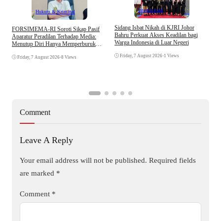
Internasional
Hukum & Kriminal
S
Sidang Isbat Nikah di KJRI Johor
​FORSIMEMA-RI Soroti Sikap Pasif
P
Bahru Perkuat Akses Keadilan bagi
Aparatur Peradilan Terhadap Media:
P
Warga Indonesia di Luar Negeri
Menutup Diri Hanya Memperburuk
D
Citra Lembaga
Friday, 7 August 2026
•
1 Views
Friday, 7 August 2026
•
8 Views
Comment
Leave A Reply
Your email address will not be published.
Required fields
are marked
*
Comment
*