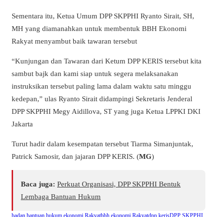
Sementara itu, Ketua Umum DPP SKPPHI Ryanto Sirait, SH,
MH yang diamanahkan untuk membentuk BBH Ekonomi
Rakyat menyambut baik tawaran tersebut
“Kunjungan dan Tawaran dari Ketum DPP KERIS tersebut kita
sambut bajk dan kami siap untuk segera melaksanakan
instruksikan tersebut paling lama dalam waktu satu minggu
kedepan,” ulas Ryanto Sirait didampingi Sekretaris Jenderal
DPP SKPPHI Megy Aidillova, ST yang juga Ketua LPPKI DKI
Jakarta
Turut hadir dalam kesempatan tersebut Tiarma Simanjuntak,
Patrick Samosir, dan jajaran DPP KERIS. (
MG
)
Baca juga:
Perkuat Organisasi, DPP SKPPHI Bentuk
Lembaga Bantuan Hukum
badan bantuan hukum ekonomi Rakyat
bbh ekonomi Rakyat
dpp keris
DPP SKPPHI