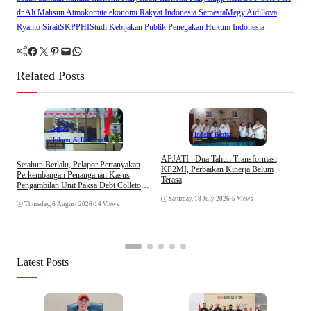
dr Ali Mahsun Atmo
komite ekonomi Rakyat Indonesia Semesta
Megy Aidillova
Ryanto Sirait
SKPPHI
Studi Kebijakan Publik Penegakan Hukum Indonesia
Facebook
Twitter
Pinterest
Mail
WhatsApp
Related Posts
Daerah
Indeks Berita
Hukum & Kriminal
APJATI : Dua Tahun Transformasi
Setahun Berlalu, Pelapor Pertanyakan
KP2MI, Perbaikan Kinerja Belum
Perkembangan Penanganan Kasus
Terasa
Pengambilan Unit Paksa Debt Colletor
E
Di Polsek Jonggol
I
Saturday, 18 July 2026
•
5 Views
Thursday, 6 August 2026
•
14 Views
A
Latest Posts