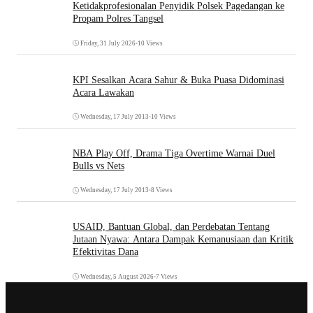
Ketidakprofesionalan Penyidik Polsek Pagedangan ke
Propam Polres Tangsel
Friday, 31 July 2026
•
10 Views
KPI Sesalkan Acara Sahur & Buka Puasa Didominasi
Acara Lawakan
Wednesday, 17 July 2013
•
10 Views
NBA Play Off, Drama Tiga Overtime Warnai Duel
Bulls vs Nets
Wednesday, 17 July 2013
•
8 Views
USAID, Bantuan Global, dan Perdebatan Tentang
Jutaan Nyawa: Antara Dampak Kemanusiaan dan Kritik
Efektivitas Dana
Wednesday, 5 August 2026
•
7 Views