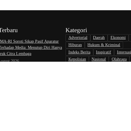
Terbaru
Kategori
Advertorial
Daerah
Ekonomi
A-RI Soroti Sikap Pasif Aparatur
Hiburan
Hukum & Kriminal
 Terhadap Media: Menutup Diri Hanya
Indeks Berita
Inspiratif
Internas
uk Citra Lembaga
Kepolisian
Nasional
Olahraga
August 2026
Opini & Inspirasi
Otomotif
Pari
at Nikah di KJRI Johor Bahru Perkuat
Politik
Teknologi
Tokoh & Orga
ilan bagi Warga Indonesia di Luar
August 2026
rlalu, Pelapor Pertanyakan
gan Penanganan Kasus Pengambilan
 Debt Colletor Di Polsek Jonggol
 6 August 2026