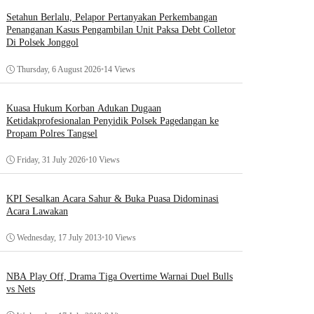
Setahun Berlalu, Pelapor Pertanyakan Perkembangan
Penanganan Kasus Pengambilan Unit Paksa Debt Colletor
Di Polsek Jonggol
Thursday, 6 August 2026
•
14 Views
Kuasa Hukum Korban Adukan Dugaan
Ketidakprofesionalan Penyidik Polsek Pagedangan ke
Propam Polres Tangsel
Friday, 31 July 2026
•
10 Views
KPI Sesalkan Acara Sahur & Buka Puasa Didominasi
Acara Lawakan
Wednesday, 17 July 2013
•
10 Views
NBA Play Off, Drama Tiga Overtime Warnai Duel Bulls
vs Nets