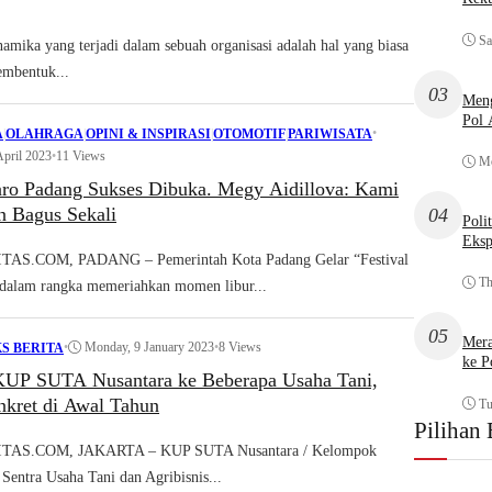
Sa
ika yang terjadi dalam sebuah organisasi adalah hal yang biasa
embentuk...
03
Meng
Pol
•
A
|
OLAHRAGA
|
OPINI & INSPIRASI
|
OTOMOTIF
|
PARIWISATA
April 2023
•
11 Views
Mo
aro Padang Sukses Dibuka. Megy Aidillova: Kami
n Bagus Sekali
04
Poli
Eksp
S.COM, PADANG – Pemerintah Kota Padang Gelar “Festival
Th
dalam rangka memeriahkan momen libur...
05
Mera
•
Monday, 9 January 2023
•
8 Views
S BERITA
ke P
UP SUTA Nusantara ke Beberapa Usaha Tani,
kret di Awal Tahun
Tu
Pilihan 
AS.COM, JAKARTA – KUP SUTA Nusantara / Kelompok
Sentra Usaha Tani dan Agribisnis...