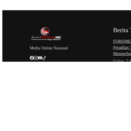
Berita 
​FORSIMEM
Peradilan
Media Online Nasional
Memperbur
Friday, 7 
Sidang Isb
Akses Kead
Negeri
Friday, 7 
Setahun Be
Perkemban
Unit Paksa
Thursday,