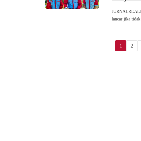
JURNALREALITA
lancar jika tida
1
2