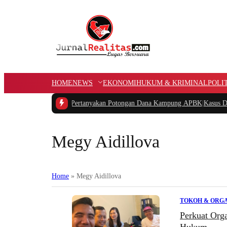
HOME
NEWS
EKONOMI
HUKUM & KRIMINAL
POLI
AR Papua Barat Pertanyakan Potongan Dana Kampung APBK
|
Kasus Dugaan Pe
Megy Aidillova
Home
»
Megy Aidillova
TOKOH & ORGA
Perkuat Org