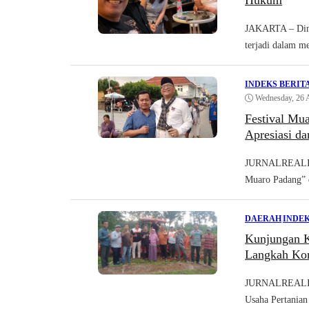
Hukum
JAKARTA – Dinam
terjadi dalam m
INDEKS BERIT
Wednesday, 26 
Festival Mu
Apresiasi da
JURNALREALITA
Muaro Padang” 
DAERAH
|
INDEK
Kunjungan K
Langkah Kon
JURNALREALIT
Usaha Pertanian 