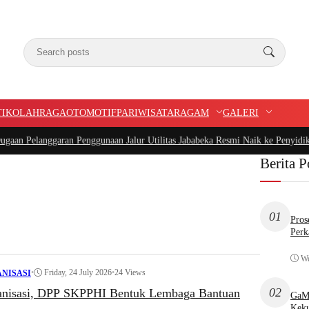
TIK
OLAHRAGA
OTOMOTIF
PARIWISATA
RAGAM
GALERI
langgaran Penggunaan Jalur Utilitas Jababeka Resmi Naik ke Penyidikan
|
Belu
Berita P
01
Pros
Perk
We
•
Friday, 24 July 2026
•
24 Views
NISASI
02
anisasi, DPP SKPPHI Bentuk Lembaga Bantuan
GaMP
Keku