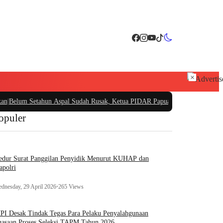
×
m Setahun Aspal Sudah Rusak, Ketua PIDAR Papua Barat Minta Kajati Papua P
opuler
edur Surat Panggilan Penyidik Menurut KUHAP dan
apolri
dnesday, 29 April 2026
•
265 Views
I Desak Tindak Tegas Para Pelaku Penyalahgunaan
asaan Proses Seleksi TAPM Tahun 2026