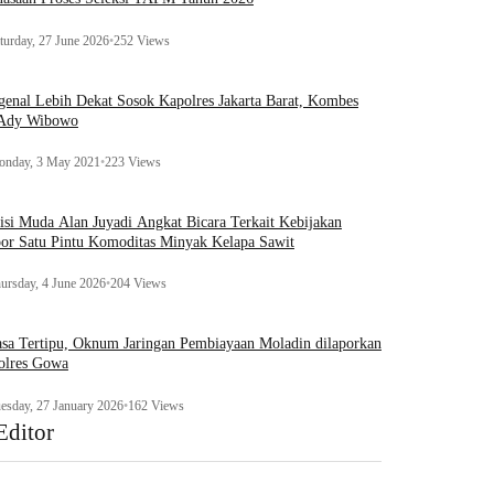
turday, 27 June 2026
•
252 Views
enal Lebih Dekat Sosok Kapolres Jakarta Barat, Kombes
 Ady Wibowo
nday, 3 May 2021
•
223 Views
tisi Muda Alan Juyadi Angkat Bicara Terkait Kebijakan
or Satu Pintu Komoditas Minyak Kelapa Sawit
ursday, 4 June 2026
•
204 Views
sa Tertipu, Oknum Jaringan Pembiayaan Moladin dilaporkan
olres Gowa
esday, 27 January 2026
•
162 Views
Editor