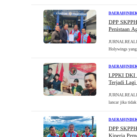
DAERAH
|
INDEK
DPP SKPPHI 
Penistaan A
JURNALREALITA
Holywings yang
DAERAH
|
INDEK
LPPKI DKI J
Terjadi Lag
JURNALREALITA
lancar jika tida
DAERAH
|
INDEK
DPP SKPPHI 
Kinerja Pem