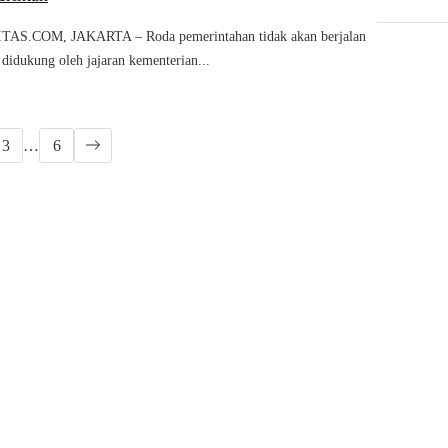
S.COM, JAKARTA – Roda pemerintahan tidak akan berjalan
k didukung oleh jajaran kementerian...
3
…
6