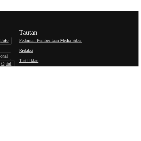
Tautan
Pedoman Pemberitaan Media Siber
Foto
Redaksi
ional
Tarif Iklan
Opini
wisata
nisasi