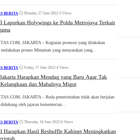
•
Monday, 27 June 2022
•
3 Views
S BERITA
Laporkan Holywings ke Polda Metrojaya Terkait
gama
S.COM, JAKARTA – Kegiatan promosi yang dilakukan
 melakukan promo Minuman yang menyatakan yang...
•
Friday, 17 June 2022
•
4 Views
S BERITA
akarta Harapkan Mendag yang Baru Agar Tak
i Kelangkaan dan Mahalnya Migor
S.COM, JAKARTA – Roda pemerintahan tidak akan berjalan
k didukung oleh jajaran kementerian...
•
Thursday, 16 June 2022
•
6 Views
S BERITA
Harapkan Hasil Reshuffle Kabinet Meningkatkan
erintah